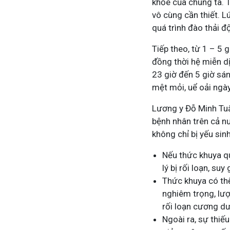
khỏe của chúng ta. T
vô cùng cần thiết. L
quá trình đào thải đ
Tham gia nhóm
Tiếp theo, từ 1 – 5 
đồng thời hệ miễn dị
23 giờ đến 5 giờ sán
mệt mỏi, uể oải ngà
Lương y Đỗ Minh Tu
bệnh nhân trên cả n
không chỉ bị yếu sin
Nếu thức khuya qu
lý bị rối loạn, s
Thức khuya có thể
nghiêm trọng, lượ
rối loạn cương dư
Ngoài ra, sự thiế