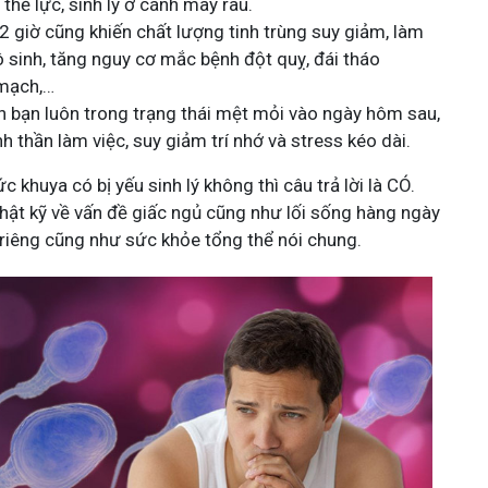
thể lực, sinh lý ở cánh mày râu.
 giờ cũng khiến chất lượng tinh trùng suy giảm, làm
ô sinh, tăng nguy cơ mắc bệnh đột quỵ, đái tháo
 mạch,…
n bạn luôn trong trạng thái mệt mỏi vào ngày hôm sau,
h thần làm việc, suy giảm trí nhớ và stress kéo dài.
 khuya có bị yếu sinh lý không thì câu trả lời là CÓ.
thật kỹ về vấn đề giấc ngủ cũng như lối sống hàng ngày
 riêng cũng như sức khỏe tổng thể nói chung.