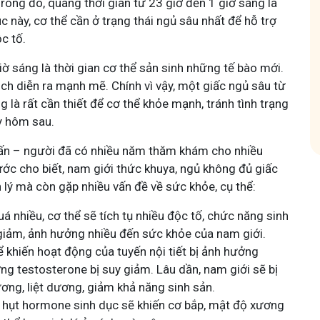
rong đó, quãng thời gian từ 23 giờ đến 1 giờ sáng là
Tham
úc này, cơ thể cần ở trạng thái ngủ sâu nhất để hỗ trợ
ộc tố.
Tham gia nhóm
giờ sáng là thời gian cơ thể sản sinh những tế bào mới.
ch diễn ra mạnh mẽ. Chính vì vậy, một giấc ngủ sâu từ
g là rất cần thiết để cơ thể khỏe mạnh, tránh tình trạng
y hôm sau.
ấn – người đã có nhiều năm thăm khám cho nhiều
ước cho biết, nam giới thức khuya, ngủ không đủ giấc
h lý mà còn gặp nhiều vấn đề về sức khỏe, cụ thể:
á nhiều, cơ thể sẽ tích tụ nhiều độc tố, chức năng sinh
uy giảm, ảnh hưởng nhiều đến sức khỏe của nam giới.
 khiến hoạt động của tuyến nội tiết bị ảnh hưởng
ng testosterone bị suy giảm. Lâu dần, nam giới sẽ bị
ơng, liệt dương, giảm khả năng sinh sản.
u hụt hormone sinh dục sẽ khiến cơ bắp, mật độ xương