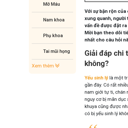
Mỡ Máu
Với sự bận rộn của
xung quanh, người 
Nam khoa
vấn đề được đặt ra 
Mời bạn theo dõi t
Phụ khoa
nhất cho câu hỏi nà
Tai mũi họng
Giải đáp chi 
không?
Xem thêm
Yếu sinh lý
là một t
gần đây. Có rất nhiề
nam giới tự ti, chán
nguy cơ bị mãn dục 
khuya cũng được nhắ
có bị yếu sinh lý kh