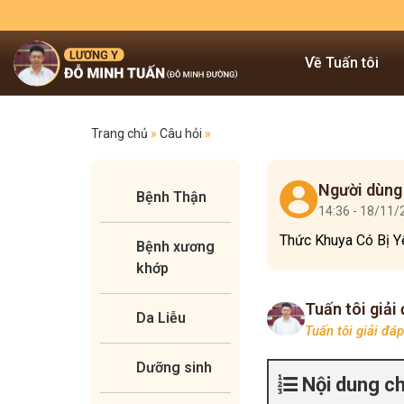
Về Tuấn tôi
Trang chủ
»
Câu hỏi
»
Người dùng
Bệnh Thận
14:36 - 18/11
Thức Khuya Có Bị Yế
Bệnh xương
khớp
Tuấn tôi giải
Da Liễu
Tuấn tôi giải đá
Dưỡng sinh
Nội dung c