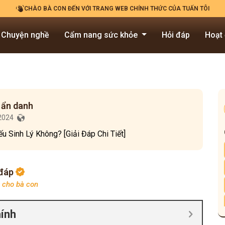
CHÀO BÀ CON ĐẾN VỚI TRANG WEB CHÍNH THỨC CỦA TUẤN TÔI
Chuyện nghề
Cẩm nang sức khỏe
Hỏi đáp
Hoạt
 ẩn danh
/2024
u Sinh Lý Không? [Giải Đáp Chi Tiết]
 đáp
p cho bà con
hính