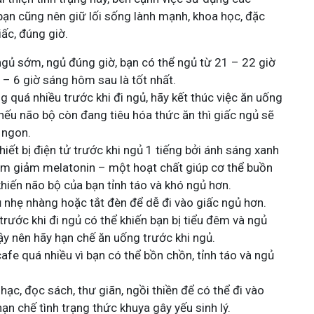
bạn cũng nên giữ lối sống lành mạnh, khoa học, đặc
iấc, đúng giờ.
ngủ sớm, ngủ đúng giờ, bạn có thể ngủ từ 21 – 22 giờ
 – 6 giờ sáng hôm sau là tốt nhất.
 quá nhiều trước khi đi ngủ, hãy kết thúc việc ăn uống
 nếu não bộ còn đang tiêu hóa thức ăn thì giấc ngủ sẽ
 ngon.
iết bị điện tử trước khi ngủ 1 tiếng bởi ánh sáng xanh
àm giảm melatonin – một hoạt chất giúp cơ thể buồn
khiến não bộ của bạn tỉnh táo và khó ngủ hơn.
 nhẹ nhàng hoặc tắt đèn để dễ đi vào giấc ngủ hơn.
rước khi đi ngủ có thể khiến bạn bị tiểu đêm và ngủ
ậy nên hãy hạn chế ăn uống trước khi ngủ.
fe quá nhiều vì bạn có thể bồn chồn, tỉnh táo và ngủ
hạc, đọc sách, thư giãn, ngồi thiền để có thể đi vào
hạn chế tình trạng thức khuya gây yếu sinh lý.