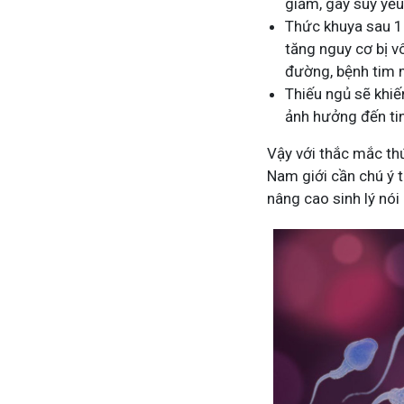
giảm, gây suy yếu 
Thức khuya sau 12
tăng nguy cơ bị v
đường, bệnh tim
Thiếu ngủ sẽ khiế
ảnh hưởng đến tin
Vậy với thắc mắc thức
Nam giới cần chú ý 
nâng cao sinh lý nói