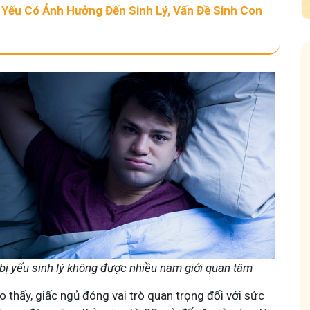
 Yếu Có Ảnh Hưởng Đến Sinh Lý, Vấn Đề Sinh Con
n tôi - Y diệu thuốc nam
Hội Đau Xương Khớp
k
thành viên
85,3K
thành viên
nhỏ tôi chia sẻ với bà con về chuyện thuốc Nam, về
Cộng đồng cho bà con gặp
tần tật kiến thức sức khỏe và cách chăm sóc bản
Tuấn tôi học cách chăm só
 theo YHCT.
động linh hoạt.
bị yếu sinh lý không được nhiều nam giới quan tâm
 thấy, giấc ngủ đóng vai trò quan trọng đối với sức