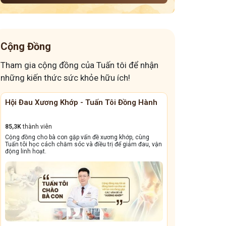
Cộng Đồng
Tham gia cộng đồng của Tuấn tôi để nhận
những kiến thức sức khỏe hữu ích!
 - Tuấn Tôi Đồng Hành
Cộng Đồng Chữa Bệnh Tai Mũi Họng
13,1k
thành viên
 vấn đề xương khớp, cùng
Cộng đồng này sẽ giúp bà con đẩy lùi tình trạng
c và điều trị để giảm đau, vận
dẳng, viêm xoang tái phát triền miền, amidan sư