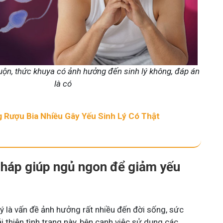
ộn, thức khuya có ảnh hưởng đến sinh lý không, đáp án
là có
 Rượu Bia Nhiều Gây Yếu Sinh Lý Có Thật
pháp giúp ngủ ngon để giảm yếu
 lý là vấn đề ảnh hưởng rất nhiều đến đời sống, sức
i thiện tình trạng này, bên cạnh việc sử dụng các