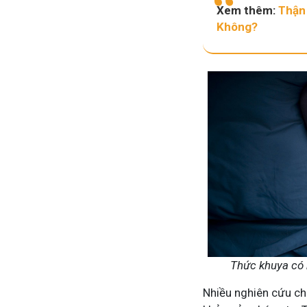
Xem thêm:
Thận
Không?
Mề Đay Đỗ Minh - Đánh Bay Mẩn Ngứa
Tuấ
4,2K
thành viên
95,5
Mề đay, mẩn ngứa gây khó chịu và ảnh hưởng sinh hoạt.
Góc 
Đây là nơi tôi chia sẻ cách giảm ngứa, làm dịu da và
tất 
ngừa tái phát
thân
Thức khuya có 
Nhiều nghiên cứu cho