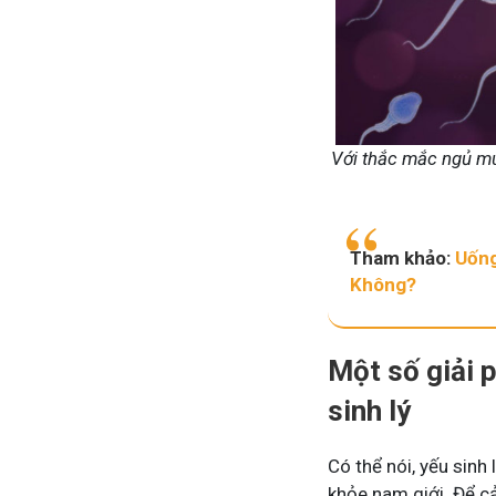
Với thắc mắc ngủ mu
Tham khảo:
Uống
Không?
Một số giải 
sinh lý
Có thể nói, yếu sinh
khỏe nam giới. Để cả