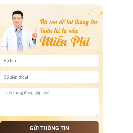
5 bài thuốc Đông y chữa viêm xoang mãn tính
3 cách xông mũi trị viêm xoang tại nhà
7 cây thuốc nam chữa viêm xoang hiệu quả nhất
trẻ bị viêm họng nhưng không ho
viêm da dị ứng ở tay
viêm họng uống nước đá
5 động tác dưỡng sinh tốt cho lưng gối
Tía tô giúp ngủ ngon
Đậu xanh giúp ngủ ngon theo cách dân gian, lành tính,
dễ làm tại nhà
Tư thế dưỡng thận và cách ngủ
Chuối tốt cho dạ dày
Giữ ấm lưng để dễ ngủ
Thảo dược giúp cải thiện mất ngủ
Công thức nấu cháo hạt sen long nhãn giúp an thần
GỬI THÔNG TIN