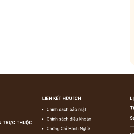
hóm
Tham gia nhóm
LIÊN KẾT HỮU ÍCH
L
T
Chính sách bảo mật
S
Chính sách điều khoản
N TRỰC THUỘC
Chứng Chỉ Hành Nghề