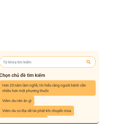
Chọn chủ đề tìm kiếm
Hơn 20 năm làm nghề, tôi hiểu rằng người bệnh cần
nhiều hơn một phương thuốc
Viêm da nên ăn gì
Viêm da cơ địa dễ tái phát khi chuyển mùa
Viêm da cơ địa tái đi tái lại