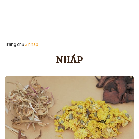
Trang chủ
»
nháp
NHÁP