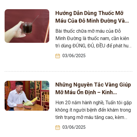
Hướng Dẫn Dùng Thuốc Mỡ
Máu Của Đỗ Minh Đường Và
Lưu Ý Quan Trọng Cho Bà Con
Bài thuốc chữa mỡ máu của Đỗ
Minh Đường là thuốc nam, cần kiên
trì dùng ĐÚNG, ĐỦ, ĐỀU để phát huy
tác dụng. Dù…
03/06/2025
Những Nguyên Tắc Vàng Giúp
Mỡ Máu Ổn Định – Kinh
Nghiệm Từ Tuấn Tôi!
Hơn 20 năm hành nghề, Tuấn tôi gặp
không ít người bệnh đến khám trong
tình trạng mỡ máu tăng cao, kèm
theo huyết áp,…
03/06/2025