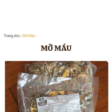
Trang chủ
»
Mỡ Máu
MỠ MÁU