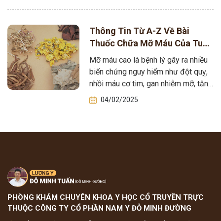
Thông Tin Từ A-Z Về Bài
Thuốc Chữa Mỡ Máu Của Tuấn
Tôi
Mỡ máu cao là bệnh lý gây ra nhiều
biến chứng nguy hiểm như đột quỵ,
nhồi máu cơ tim, gan nhiễm mỡ, tăng
huyết…
04/02/2025
PHÒNG KHÁM CHUYÊN KHOA Y HỌC CỔ TRUYỀN TRỰC
THUỘC CÔNG TY CỔ PHẦN NAM Y ĐỖ MINH ĐƯỜNG