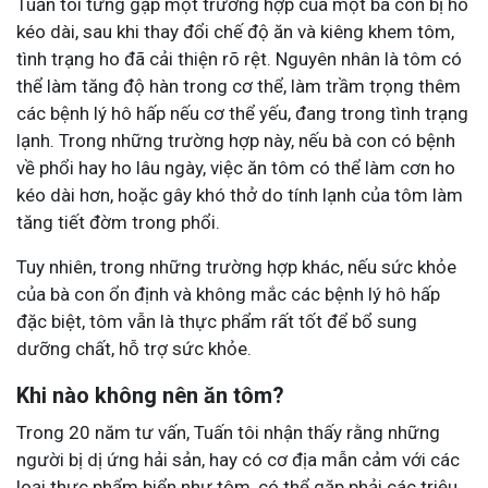
Tuấn tôi từng gặp một trường hợp của một bà con bị ho
kéo dài, sau khi thay đổi chế độ ăn và kiêng khem tôm,
tình trạng ho đã cải thiện rõ rệt. Nguyên nhân là tôm có
thể làm tăng độ hàn trong cơ thể, làm trầm trọng thêm
các bệnh lý hô hấp nếu cơ thể yếu, đang trong tình trạng
lạnh. Trong những trường hợp này, nếu bà con có bệnh
về phổi hay ho lâu ngày, việc ăn tôm có thể làm cơn ho
kéo dài hơn, hoặc gây khó thở do tính lạnh của tôm làm
tăng tiết đờm trong phổi.
Tuy nhiên, trong những trường hợp khác, nếu sức khỏe
của bà con ổn định và không mắc các bệnh lý hô hấp
đặc biệt, tôm vẫn là thực phẩm rất tốt để bổ sung
dưỡng chất, hỗ trợ sức khỏe.
Khi nào không nên ăn tôm?
Trong 20 năm tư vấn, Tuấn tôi nhận thấy rằng những
người bị dị ứng hải sản, hay có cơ địa mẫn cảm với các
loại thực phẩm biển như tôm, có thể gặp phải các triệu