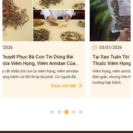
03/01/2026
03/0
Tại Sao Tuấn Tôi Vẫn Luôn Khẳng Định Bài
Bài Th
Thuốc Viêm Họng, Viêm Amidan Đỗ Minh
Của Tu
Đường Hiệu Quả Cho Trường Hợp Mạn Tính?
Liệu Q
Viêm họng, viêm amidan là những bệnh lý tưởng chừng
Bài thuốc
đơn giản, nhưng trên thực tế, Tuấn tôi đã gặp không ít
phối kết 
trường hợp bệnh...
được lựa..
Xem chi tiết