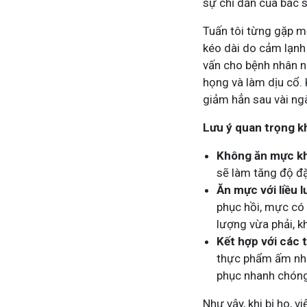
sự chỉ dẫn của bác s
Tuấn tôi từng gặp m
kéo dài do cảm lạnh 
vấn cho bệnh nhân 
họng và làm dịu cổ. 
giảm hẳn sau vài ng
Lưu ý quan trọng k
Không ăn mực kh
sẽ làm tăng độ đặ
Ăn mực với liều l
phục hồi, mực có 
lượng vừa phải, k
Kết hợp với các
thực phẩm ấm như 
phục nhanh chón
Như vậy, khi bị ho, 