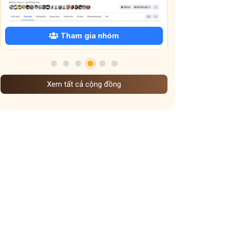
cây giao chữa viêm mũi dị ứng
Rửa Mũi Bằng Nước Muối
Tham gia nhóm
bài thuốc dân gian trị viêm mũi có an toàn không
bị xoang nên nằm ngủ tư thế nào
Hàn khí xâm xoang
bấm huyệt chữa viêm xoang
Xem tất cả cộng đồng
lá húng chanh chữa viêm mũi dị ứng
dị ứng thời tiết gây nghẹt mũi
bài thuốc trị viêm mũi dị ứng theo thể hàn
Dùng nước tỏi ép nhỏ mũi
mẹo xông mũi bằng gừng và sả
Xông mũi bằng gừng – sả có thật sự thông xoang
Viêm xoang gây căng tức hốc mắt
Mật ong chữa viêm mũi dị ứng – Cách tự nhiên mà hiệu
nghiệm không ngờ