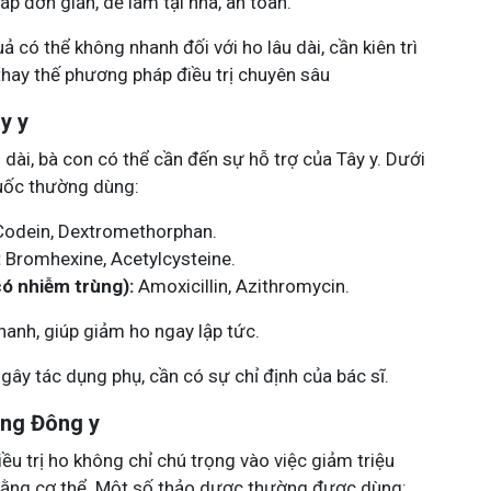
p đơn giản, dễ làm tại nhà, an toàn.
 có thể không nhanh đối với ho lâu dài, cần kiên trì
thay thế phương pháp điều trị chuyên sâu
y y
o dài, bà con có thể cần đến sự hỗ trợ của Tây y. Dưới
huốc thường dùng:
odein, Dextromethorphan.
:
Bromhexine, Acetylcysteine.
có nhiễm trùng):
Amoxicillin, Azithromycin.
hanh, giúp giảm ho ngay lập tức.
ây tác dụng phụ, cần có sự chỉ định của bác sĩ.
ằng Đông y
iều trị ho không chỉ chú trọng vào việc giảm triệu
ằng cơ thể. Một số thảo dược thường được dùng: