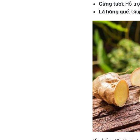
Gừng tươi:
Hỗ trợ
Lá húng quế:
Giúp