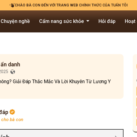
CHÀO BÀ CON ĐẾN VỚI TRANG WEB CHÍNH THỨC CỦA TUẤN TÔI
Chuyện nghề
Cẩm nang sức khỏe
Hỏi đáp
Hoạt
 ẩn danh
/2025
ông? Giải Đáp Thắc Mắc Và Lời Khuyên Từ Lương Y
 đáp
p cho bà con