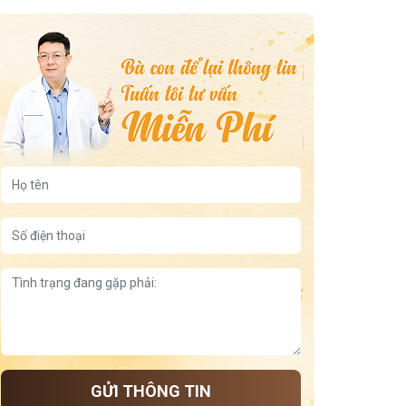
Tác động của hàn thấp và thời tiết đầu xuân đến xoang
mẹo giữ ấm xoang họng
Ảnh hưởng của thời tiết lạnh đến viêm xoang
Mẹo chữa ho bằng lá húng chanh
Đêm nghẹt mũi – đầu nặng – ngủ chập chờn
Điều gì xảy ra khi viêm xoang kéo dài không điều trị?
Xoang chảy xuống họng
bài thuốc trị viêm mũi dị ứng theo thể nhiệt
Thực Đơn 7 Ngày Cho Người Viêm Xoang
Trái cây tốt cho người viêm xoang
Sai lầm khi chăm chữa xoang
bấm huyệt thông xoang
GỬI THÔNG TIN
ưu điểm bài thuốc viêm họng viêm amidan đỗ minh