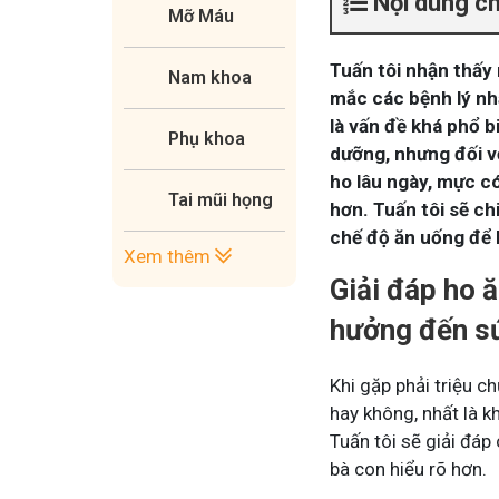
Nội dung c
Mỡ Máu
Tuấn tôi nhận thấy
Nam khoa
mắc các bệnh lý nh
là vấn đề khá phổ b
Phụ khoa
dưỡng, nhưng đối v
ho lâu ngày, mực c
Tai mũi họng
hơn. Tuấn tôi sẽ c
chế độ ăn uống để b
Xem thêm
Giải đáp ho 
hưởng đến s
Khi gặp phải triệu 
hay không, nhất là 
Tuấn tôi sẽ giải đáp
bà con hiểu rõ hơn.