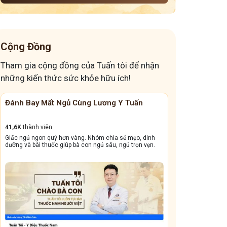
đường
chữa viêm họng viêm amidan mạn tính
thành phần bài thuốc viêm hong viêm amidan đỗ minh
Cộng Đồng
đường
Tham gia cộng đồng của Tuấn tôi để nhận
chi phi và thời gian dùng thuốc
những kiến thức sức khỏe hữu ích!
thời gian dùng thuốc chữa viêm xoang
Đánh Bay Mất Ngủ Cùng Lương Y Tuấn
Chia sẻ kinh n
Dưỡng Tỳ – Phế – Thận để trị viêm xoang
khoa, rối loạn n
cá nhân hóa phác đồ chữa viêm xoang
41,6K
thành viên
8,4K
thành viên
Giấc ngủ ngon quý hơn vàng. Nhóm chia sẻ mẹo, dinh
Ở đây, chị em được 
viêm xoang mạn tính
Nguyên nhân sinh viêm xoang
dưỡng và bài thuốc giúp bà con ngủ sâu, ngủ trọn vẹn.
tự nhiên cho các vấ
khỏe phụ khoa
thành phần bài thuốc viêm xoang đỗ minh đường
chi phí chữa viêm xoang
cách làm tỏi ngâm mật ong đúng cách
Sai lầm khiến viêm xoang nặng hơn