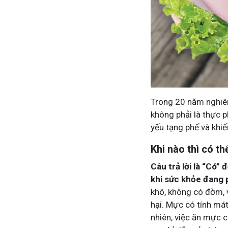
Tham gia n
Tham gia nhóm
Trong 20 năm nghiên
không phải là thực p
yếu tạng phế và khi
Khi nào thì có th
Câu trả lời là “Có”
khi sức khỏe đang 
khô, không có đờm, 
hại. Mực có tính mát
nhiên, việc ăn mực 