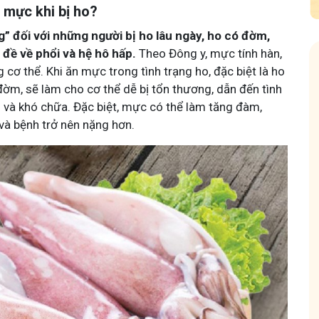
 mực khi bị ho?
ng” đối với những người bị ho lâu ngày, ho có đờm,
đề về phổi và hệ hô hấp.
Theo Đông y, mực tính hàn,
g cơ thể. Khi ăn mực trong tình trạng ho, đặc biệt là ho
đờm, sẽ làm cho cơ thể dễ bị tổn thương, dẫn đến tình
n và khó chữa. Đặc biệt, mực có thể làm tăng đàm,
và bệnh trở nên nặng hơn.
Tôi Đồng Hành
Cộng Đồng Chữa Bệnh Tai Mũi Họng
13,1k
thành viên
ơng khớp, cùng
Cộng đồng này sẽ giúp bà con đẩy lùi tình trạng ho dai
rị để giảm đau, vận
dẳng, viêm xoang tái phát triền miền, amidan sưng đỏ,...