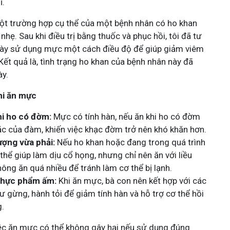
ĩ.
ột trường hợp cụ thể của một bệnh nhân có ho khan
nhẹ. Sau khi điều trị bằng thuốc và phục hồi, tôi đã tư
này sử dụng mực một cách điều độ để giúp giảm viêm
Kết quả là, tình trạng ho khan của bệnh nhân này đã
ày.
hi ăn mực
i ho có đờm:
Mực có tính hàn, nếu ăn khi ho có đờm
c của đàm, khiến việc khạc đờm trở nên khó khăn hơn.
ượng vừa phải:
Nếu ho khan hoặc đang trong quá trình
thể giúp làm dịu cổ họng, nhưng chỉ nên ăn với liều
hông ăn quá nhiều để tránh làm cơ thể bị lạnh.
 thực phẩm ấm:
Khi ăn mực, bà con nên kết hợp với các
gừng, hành tỏi để giảm tính hàn và hỗ trợ cơ thể hồi
g.
việc ăn mực có thể không gây hại nếu sử dụng đúng