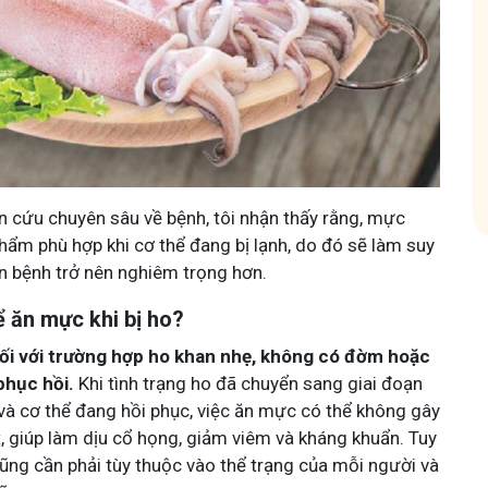
hóm
Tham gia nhóm
 cứu chuyên sâu về bệnh, tôi nhận thấy rằng, mực
hẩm phù hợp khi cơ thể đang bị lạnh, do đó sẽ làm suy
ến bệnh trở nên nghiêm trọng hơn.
ể ăn mực khi bị ho?
 đối với trường hợp ho khan nhẹ, không có đờm hoặc
phục hồi.
Khi tình trạng ho đã chuyển sang giai đoạn
và cơ thể đang hồi phục, việc ăn mực có thể không gây
, giúp làm dịu cổ họng, giảm viêm và kháng khuẩn. Tuy
cũng cần phải tùy thuộc vào thể trạng của mỗi người và