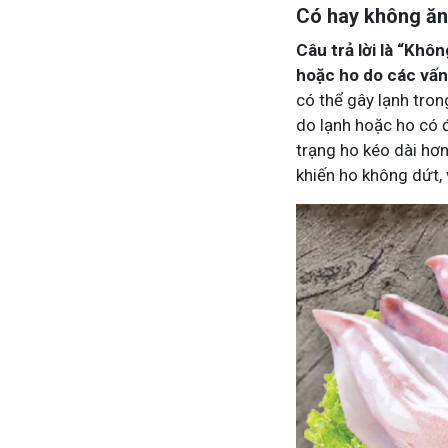
Có hay không ăn
Câu trả lời là “Khô
hoặc ho do các vấn 
có thể gây lạnh tron
do lạnh hoặc ho có 
trạng ho kéo dài hơ
khiến ho không dứt, 
 diệu thuốc nam
Hội Đau Xương Khớp - Tuấn 
n
85,3K
thành viên
a sẻ với bà con về chuyện thuốc Nam, về
Cộng đồng cho bà con gặp vấn đề xư
n thức sức khỏe và cách chăm sóc bản
Tuấn tôi học cách chăm sóc và điều t
.
động linh hoạt.