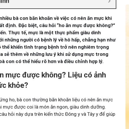
hính
 nhiều bà con băn khoăn về việc có nên ăn mực khi
ất định. Đặc biệt, câu hỏi “ho ăn mực được không?”
iến. Thực tế, mực là một thực phẩm giàu dinh
ới những người có bệnh lý về hô hấp, chẳng hạn như
ó thể khiến tình trạng bệnh trở nên nghiêm trọng
hia sẻ thêm về những lưu ý khi sử dụng mực trong
à con có thể hiểu rõ hơn và điều chỉnh hợp lý.
ăn mực được không? Liệu có ảnh
ức khỏe?
chứng ho, bà con thường băn khoăn liệu có nên ăn mực
khi mực được coi là món ăn ngon, giàu dinh dưỡng.
 câu hỏi này dựa trên kiến thức Đông y và Tây y để giúp