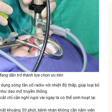
u thuốc nam
Hội Đau Xương Khớp - Tuấn Tôi 
85,3K
thành viên
với bà con về chuyện thuốc Nam, về
Cộng đồng cho bà con gặp vấn đề xương k
c sức khỏe và cách chăm sóc bản
Tuấn tôi học cách chăm sóc và điều trị để
động linh hoạt.
ang dần trở thành lựa chọn ưu tiên
dụng sóng tần số radio với nhiệt độ thấp, giúp loại bỏ
như dao mổ truyền thống.
cắt chỉ cần nghỉ ngơi vài ngày là có thể sinh hoạt lại
Tham gia nhóm
ỉ mất khoảng 30 phút, bệnh nhân không cần nằm viện