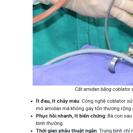
Mề Đay Đỗ Minh - Đánh Bay Mẩn Ngứa
Tuấn tôi - Y diệ
4,2K
thành viên
95,5k
thành viên
Mề đay, mẩn ngứa gây khó chịu và ảnh hưởng sinh hoạt.
Góc nhỏ tôi chia sẻ 
Đây là nơi tôi chia sẻ cách giảm ngứa, làm dịu da và
tất tần tật kiến thứ
ngừa tái phát
thân theo YHCT.
Cắt amidan bằng coblator đ
Ít đau, ít chảy máu
: Công nghệ coblator sử 
mô amidan mà không gây tổn thương rộng 
Phục hồi nhanh, ít biến chứng
: Bà con sau 
bình thường.
Thời gian phẫu thuật ngắn
: Trung bình ch