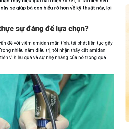
n thấy hiệu quả cải thiện rõ rệt, ít tai biến nếu
 này sẽ giúp bà con hiểu rõ hơn về kỹ thuật này, lợi
thực sự đáng để lựa chọn?
vấn đề với viêm amidan mãn tính, tái phát liên tục gây
ong nhiều năm điều trị, tôi nhận thấy cắt amidan
tiên vì hiệu quả và sự nhẹ nhàng của nó trong quá