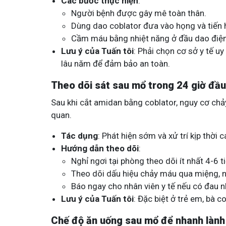
Các bước thực hiện
:
Người bệnh được gây mê toàn thân.
Dùng dao coblator đưa vào họng và tiến
Cầm máu bằng nhiệt năng ở đầu dao điện
Lưu ý của Tuấn tôi
: Phải chọn cơ sở y tế uy
lâu năm để đảm bảo an toàn.
Theo dõi sát sau mổ trong 24 giờ đầu
Sau khi cắt amidan bằng coblator, nguy cơ ch
quan.
Tác dụng
: Phát hiện sớm và xử trí kịp thời
Hướng dẫn theo dõi
:
Nghỉ ngơi tại phòng theo dõi ít nhất 4-6 t
Theo dõi dấu hiệu chảy máu qua miệng, 
Báo ngay cho nhân viên y tế nếu có đau nh
Lưu ý của Tuấn tôi
: Đặc biệt ở trẻ em, bà 
Chế độ ăn uống sau mổ để nhanh lành