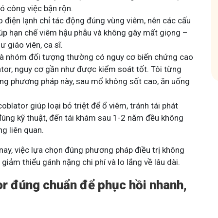
có công việc bận rộn.
ham gia nhóm
o điện lạnh chỉ tác động đúng vùng viêm, nên các cấu
giúp hạn chế viêm hậu phẫu và không gây mất giọng –
 giáo viên, ca sĩ.
 là nhóm đối tượng thường có nguy cơ biến chứng cao
ator, nguy cơ gần như được kiểm soát tốt. Tôi từng
ằng phương pháp này, sau mổ không sốt cao, ăn uống
blator giúp loại bỏ triệt để ổ viêm, tránh tái phát
 đúng kỹ thuật, đến tái khám sau 1-2 năm đều không
ng liên quan.
n nay, việc lựa chọn đúng phương pháp điều trị không
giảm thiểu gánh nặng chi phí và lo lắng về lâu dài.
r đúng chuẩn để phục hồi nhanh,