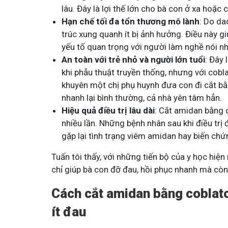
lâu. Đây là lợi thế lớn cho bà con ở xa hoặc 
Tham gia nhóm
T
Hạn chế tối đa tổn thương mô lành
: Do da
trúc xung quanh ít bị ảnh hưởng. Điều này 
yếu tố quan trọng với người làm nghề nói như
An toàn với trẻ nhỏ và người lớn tuổi
: Đây
khi phẫu thuật truyền thống, nhưng với cobl
khuyên một chị phụ huynh đưa con đi cắt b
nhanh lại bình thường, cả nhà yên tâm hẳn.
Hiệu quả điều trị lâu dài
: Cắt amidan bằng co
nhiều lần. Những bệnh nhân sau khi điều trị
gặp lại tình trạng viêm amidan hay biến chứ
Tuấn tôi thấy, với những tiến bộ của y học hiệ
chỉ giúp bà con đỡ đau, hồi phục nhanh mà còn 
Cách cắt amidan bằng coblato
ít đau