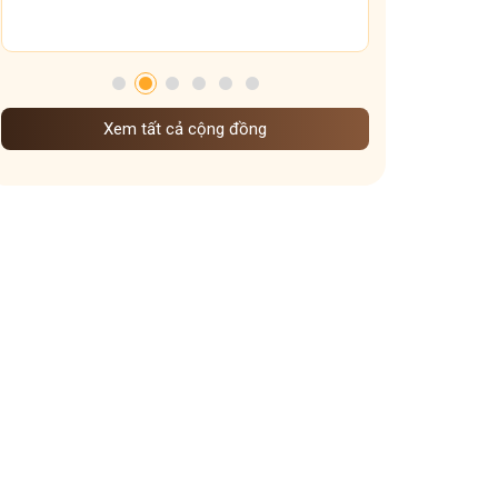
cây giao chữa viêm mũi dị ứng
Tham gia nhóm
Rửa Mũi Bằng Nước Muối
bài thuốc dân gian trị viêm mũi có an toàn không
bị xoang nên nằm ngủ tư thế nào
Xem tất cả cộng đồng
Hàn khí xâm xoang
bấm huyệt chữa viêm xoang
lá húng chanh chữa viêm mũi dị ứng
dị ứng thời tiết gây nghẹt mũi
bài thuốc trị viêm mũi dị ứng theo thể hàn
Dùng nước tỏi ép nhỏ mũi
mẹo xông mũi bằng gừng và sả
Xông mũi bằng gừng – sả có thật sự thông xoang
Viêm xoang gây căng tức hốc mắt
Mật ong chữa viêm mũi dị ứng – Cách tự nhiên mà hiệu
nghiệm không ngờ