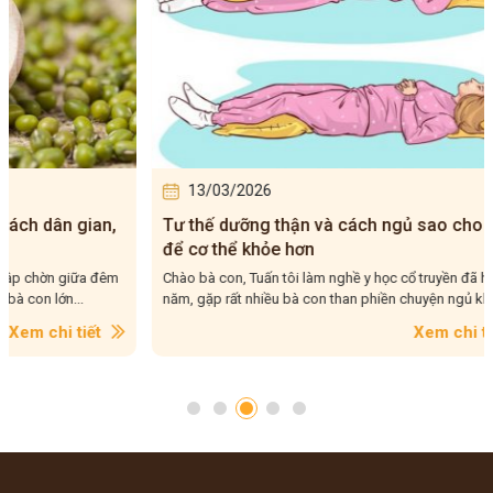
13/03/2026
12/0
Tư thế dưỡng thận và cách ngủ sao cho đúng
Giữ ấm 
để cơ thể khỏe hơn
giúp b
Chào bà con, Tuấn tôi làm nghề y học cổ truyền đã hơn 20
Chào bà c
năm, gặp rất nhiều bà con than phiền chuyện ngủ không...
rằng, càn
Xem chi tiết