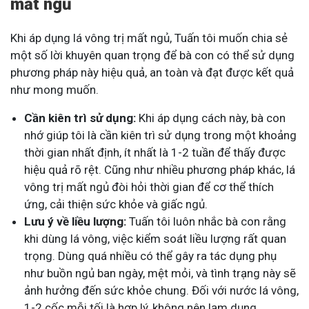
mất ngủ
Khi áp dụng lá vông trị mất ngủ, Tuấn tôi muốn chia sẻ
một số lời khuyên quan trọng để bà con có thể sử dụng
phương pháp này hiệu quả, an toàn và đạt được kết quả
như mong muốn.
Cần kiên trì sử dụng:
Khi áp dụng cách này, bà con
nhớ giúp tôi là cần kiên trì sử dụng trong một khoảng
thời gian nhất định, ít nhất là 1-2 tuần để thấy được
hiệu quả rõ rệt. Cũng như nhiều phương pháp khác, lá
vông trị mất ngủ đòi hỏi thời gian để cơ thể thích
ứng, cải thiện sức khỏe và giấc ngủ.
Lưu ý về liều lượng:
Tuấn tôi luôn nhắc bà con rằng
khi dùng lá vông, việc kiểm soát liều lượng rất quan
trọng. Dùng quá nhiều có thể gây ra tác dụng phụ
như buồn ngủ ban ngày, mệt mỏi, và tình trạng này sẽ
ảnh hưởng đến sức khỏe chung. Đối với nước lá vông,
1-2 cốc mỗi tối là hợp lý, không nên lạm dụng.