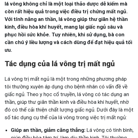
lá vông không chỉ là một loại thảo dược dễ kiếm mà
còn rất hiệu quả trong việc điều trị chứng mất ngủ.
Với tính năng an thần, lá vông giúp thư giãn hệ thần
kinh, điều hòa khí huyết, mang lại giấc ngủ sâu và
phục hồi sức khỏe. Tuy nhiên, khi sử dụng, bà con
cần chú ý liều lượng và cách dùng để đạt hiệu quả tối
ưu.
Tác dụng của lá vông trị mất ngủ
Lá vông trị mất ngủ là một trong những phương pháp
tôi thường xuyên áp dụng cho bệnh nhân có vấn đề về
giấc ngủ. Theo y học cổ truyền, lá vông có tác dụng an
thần, giúp thư giãn thần kinh và điều hòa khí huyết, nhờ
đó có thể cải thiện chất lượng giấc ngủ. Dưới đây là một
số tác dụng cụ thể của lá vông trong việc trị mất ngủ:
Giúp an thần, giảm căng thẳng:
Lá vông có tính bình,
giúp điều hòa tâm trí, làm dịu thần kinh. Tôi thường