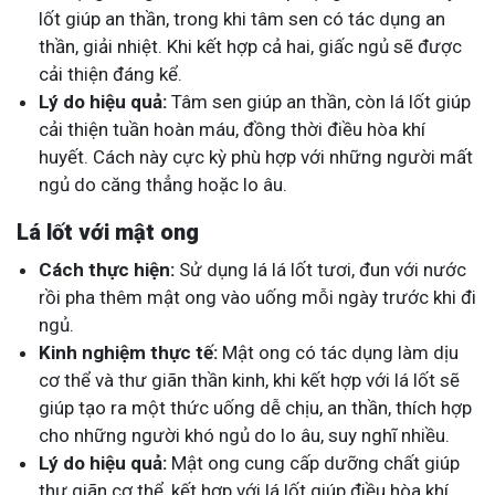
lốt giúp an thần, trong khi tâm sen có tác dụng an
thần, giải nhiệt. Khi kết hợp cả hai, giấc ngủ sẽ được
cải thiện đáng kể.
Lý do hiệu quả:
Tâm sen giúp an thần, còn lá lốt giúp
cải thiện tuần hoàn máu, đồng thời điều hòa khí
huyết. Cách này cực kỳ phù hợp với những người mất
ngủ do căng thẳng hoặc lo âu.
Lá lốt với mật ong
Cách thực hiện:
Sử dụng lá lá lốt tươi, đun với nước
rồi pha thêm mật ong vào uống mỗi ngày trước khi đi
ngủ.
Kinh nghiệm thực tế:
Mật ong có tác dụng làm dịu
cơ thể và thư giãn thần kinh, khi kết hợp với lá lốt sẽ
giúp tạo ra một thức uống dễ chịu, an thần, thích hợp
cho những người khó ngủ do lo âu, suy nghĩ nhiều.
Lý do hiệu quả:
Mật ong cung cấp dưỡng chất giúp
thư giãn cơ thể, kết hợp với lá lốt giúp điều hòa khí