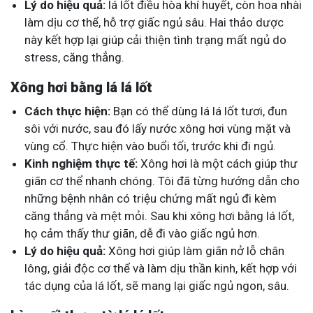
Lý do hiệu quả:
lá lốt điều hòa khí huyết, còn hoa nhài
làm dịu cơ thể, hỗ trợ giấc ngủ sâu. Hai thảo dược
này kết hợp lại giúp cải thiện tình trạng mất ngủ do
stress, căng thẳng.
Xông hơi bằng lá lá lốt
Cách thực hiện:
Bạn có thể dùng lá lá lốt tươi, đun
sôi với nước, sau đó lấy nước xông hơi vùng mặt và
vùng cổ. Thực hiện vào buổi tối, trước khi đi ngủ.
Kinh nghiệm thực tế:
Xông hơi là một cách giúp thư
giãn cơ thể nhanh chóng. Tôi đã từng hướng dẫn cho
những bệnh nhân có triệu chứng mất ngủ đi kèm
căng thẳng và mệt mỏi. Sau khi xông hơi bằng lá lốt,
họ cảm thấy thư giãn, dễ đi vào giấc ngủ hơn.
Lý do hiệu quả:
Xông hơi giúp làm giãn nở lỗ chân
lông, giải độc cơ thể và làm dịu thần kinh, kết hợp với
tác dụng của lá lốt, sẽ mang lại giấc ngủ ngon, sâu.