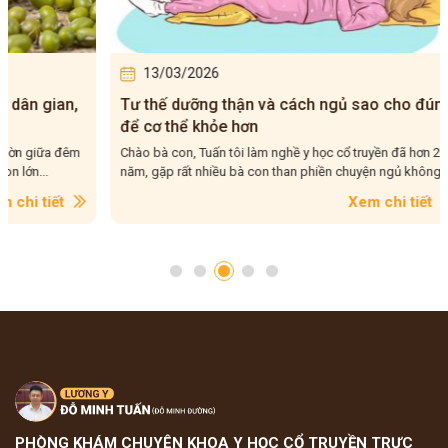
13/03/2026
12/0
Tư thế dưỡng thận và cách ngủ sao cho đúng
Giữ ấm 
để cơ thể khỏe hơn
giúp b
Chào bà con, Tuấn tôi làm nghề y học cổ truyền đã hơn 20
Chào bà c
năm, gặp rất nhiều bà con than phiền chuyện ngủ không...
rằng, càn
Xem chi tiết
PHÒNG KHÁM CHUYÊN KHOA Y HỌC CỔ TRUYỀN TRỰC