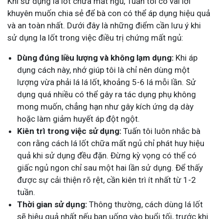
Khi sử dụng la lốt chữa mất ngủ, Tuấn tôi có vài lời
khuyên muốn chia sẻ để bà con có thể áp dụng hiệu quả
và an toàn nhất. Dưới đây là những điểm cần lưu ý khi
sử dụng la lốt trong việc điều trị chứng mất ngủ:
Dùng đúng liều lượng và không lạm dụng:
Khi áp
dụng cách này, nhớ giúp tôi là chỉ nên dùng một
lượng vừa phải lá lá lốt, khoảng 5-6 lá mỗi lần. Sử
dụng quá nhiều có thể gây ra tác dụng phụ không
mong muốn, chẳng hạn như gây kích ứng dạ dày
hoặc làm giảm huyết áp đột ngột.
Kiên trì trong việc sử dụng:
Tuấn tôi luôn nhắc bà
con rằng cách lá lốt chữa mất ngủ chỉ phát huy hiệu
quả khi sử dụng đều đặn. Đừng kỳ vọng có thể có
giấc ngủ ngon chỉ sau một hai lần sử dụng. Để thấy
được sự cải thiện rõ rệt, cần kiên trì ít nhất từ 1-2
tuần.
Thời gian sử dụng:
Thông thường, cách dùng lá lốt
sẽ hiệu quả nhất nếu bạn uống vào buổi tối, trước khi