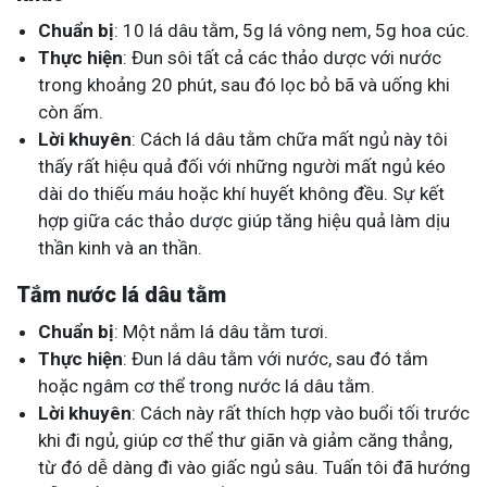
Chuẩn bị
: 10 lá dâu tằm, 5g lá vông nem, 5g hoa cúc.
Thực hiện
: Đun sôi tất cả các thảo dược với nước
trong khoảng 20 phút, sau đó lọc bỏ bã và uống khi
còn ấm.
Lời khuyên
: Cách lá dâu tằm chữa mất ngủ này tôi
thấy rất hiệu quả đối với những người mất ngủ kéo
dài do thiếu máu hoặc khí huyết không đều. Sự kết
hợp giữa các thảo dược giúp tăng hiệu quả làm dịu
thần kinh và an thần.
Tắm nước lá dâu tằm
Chuẩn bị
: Một nắm lá dâu tằm tươi.
Thực hiện
: Đun lá dâu tằm với nước, sau đó tắm
hoặc ngâm cơ thể trong nước lá dâu tằm.
Lời khuyên
: Cách này rất thích hợp vào buổi tối trước
khi đi ngủ, giúp cơ thể thư giãn và giảm căng thẳng,
từ đó dễ dàng đi vào giấc ngủ sâu. Tuấn tôi đã hướng