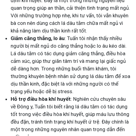
định khí huyết. Đây là một trong những nguyên liệu
quan trọng giúp an thần, cải thiện tình trạng mất ngủ.
Với những trường hợp nhẹ, khi tư vấn, tôi vẫn khuyên
bà con nên dùng cách lá dâu tằm chữa mất ngủ vì
khả năng làm dịu thần kinh rất tốt.
Giảm căng thẳng, lo âu
: Tuấn tôi nhận thấy nhiều
người bị mất ngủ do căng thẳng hoặc lo âu kéo dài.
Lá dâu tằm có tác dụng giảm căng thẳng, điều hòa
cảm xúc, giúp thư giãn tâm trí và mang lại giấc ngủ
dễ dàng hơn. Trong những buổi thăm khám, tôi
thường khuyên bệnh nhân sử dụng lá dâu tằm để xoa
dịu thần kinh, đặc biệt là với những người có thể
trạng yếu hoặc dễ bị stress.
Hỗ trợ điều hòa khí huyết
: Nghiên cứu chuyên sâu
về Đông y, Tuấn tôi biết rằng lá dâu tằm có tác dụng
tốt trong việc điều hòa khí huyết, giúp máu lưu thông
đều đặn, tránh tình trạng khí huyết ứ trệ. Đây chính là
một trong những nguyên nhân quan trọng dẫn đến