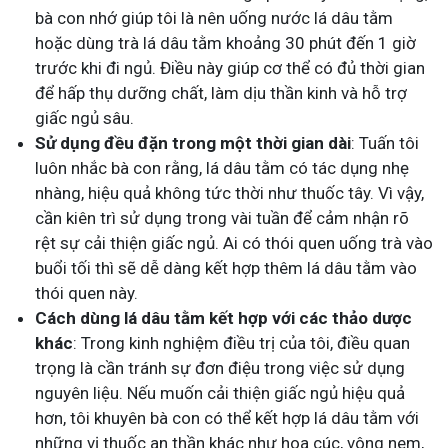
bà con nhớ giúp tôi là nên uống nước lá dâu tằm
hoặc dùng trà lá dâu tằm khoảng 30 phút đến 1 giờ
trước khi đi ngủ. Điều này giúp cơ thể có đủ thời gian
để hấp thụ dưỡng chất, làm dịu thần kinh và hỗ trợ
giấc ngủ sâu.
Sử dụng đều đặn trong một thời gian dài
: Tuấn tôi
luôn nhắc bà con rằng, lá dâu tằm có tác dụng nhẹ
nhàng, hiệu quả không tức thời như thuốc tây. Vì vậy,
cần kiên trì sử dụng trong vài tuần để cảm nhận rõ
rệt sự cải thiện giấc ngủ. Ai có thói quen uống trà vào
buổi tối thì sẽ dễ dàng kết hợp thêm lá dâu tằm vào
thói quen này.
Cách dùng lá dâu tằm kết hợp với các thảo dược
khác
: Trong kinh nghiệm điều trị của tôi, điều quan
trọng là cần tránh sự đơn điệu trong việc sử dụng
nguyên liệu. Nếu muốn cải thiện giấc ngủ hiệu quả
hơn, tôi khuyên bà con có thể kết hợp lá dâu tằm với
những vị thuốc an thần khác như hoa cúc, vông nem,