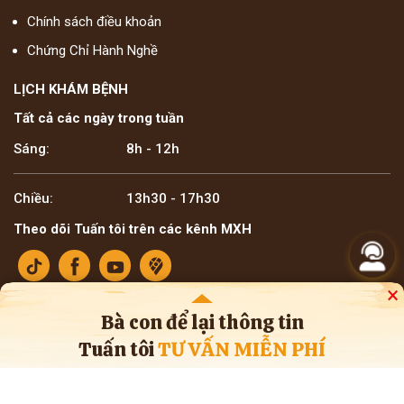
Chính sách điều khoản
Chứng Chỉ Hành Nghề
LỊCH KHÁM BỆNH
Tất cả các ngày trong tuần
Sáng:
8h - 12h
Chiều:
13h30 - 17h30
Theo dõi Tuấn tôi trên các kênh MXH
×
Bà con để lại thông tin
Tuấn tôi
TƯ VẤN MIỄN PHÍ
Bản quyền ©2025 Lương y Đỗ Minh Tuấn
* Thông tin trên website mang tính tham khảo nội bộ về y học cổ truyền. Bà con
không nên tự ý áp dụng chẩn đoán hay điều trị bệnh, cần tham khảo ý kiến của
bác sĩ chuyên khoa và cơ sở y tế.