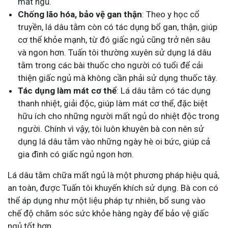
mất ngủ.
Chống lão hóa, bảo vệ gan thận
: Theo y học cổ
truyền, lá dâu tằm còn có tác dụng bổ gan, thận, giúp
cơ thể khỏe mạnh, từ đó giấc ngủ cũng trở nên sâu
và ngon hơn. Tuấn tôi thường xuyên sử dụng lá dâu
tằm trong các bài thuốc cho người có tuổi để cải
thiện giấc ngủ mà không cần phải sử dụng thuốc tây.
Tác dụng làm mát cơ thể
: Lá dâu tằm có tác dụng
thanh nhiệt, giải độc, giúp làm mát cơ thể, đặc biệt
hữu ích cho những người mất ngủ do nhiệt độc trong
người. Chính vì vậy, tôi luôn khuyên bà con nên sử
dụng lá dâu tằm vào những ngày hè oi bức, giúp cả
gia đình có giấc ngủ ngon hơn.
Lá dâu tằm chữa mất ngủ là một phương pháp hiệu quả,
an toàn, được Tuấn tôi khuyến khích sử dụng. Bà con có
thể áp dụng như một liệu pháp tự nhiên, bổ sung vào
chế độ chăm sóc sức khỏe hàng ngày để bảo vệ giấc
ngủ tốt hơn.