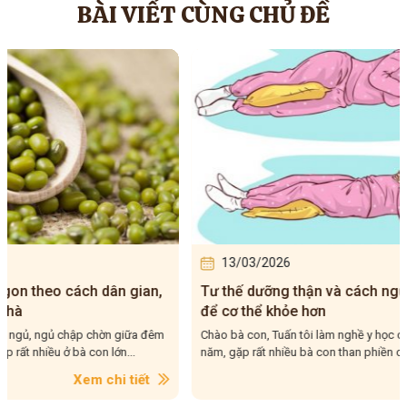
BÀI VIẾT CÙNG CHỦ ĐỀ
13/03/2026
12/0
Tư thế dưỡng thận và cách ngủ sao cho đúng
Giữ ấm 
để cơ thể khỏe hơn
giúp b
Chào bà con, Tuấn tôi làm nghề y học cổ truyền đã hơn 20
Chào bà c
năm, gặp rất nhiều bà con than phiền chuyện ngủ không...
rằng, càn
Xem chi tiết