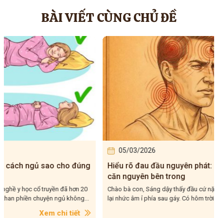
BÀI VIẾT CÙNG CHỦ ĐỀ
05/03/2026
06/0
Hiểu rõ đau đầu nguyên phát: nhận diện và
Đau đầu
căn nguyên bên trong
thể đan
Chào bà con, Sáng dậy thấy đầu cứ nặng trịch, chiều đến
Chào bà c
lại nhức âm ỉ phía sau gáy. Có hôm trời đang nắng chang...
đầu xuất 
phải...
Xem chi tiết