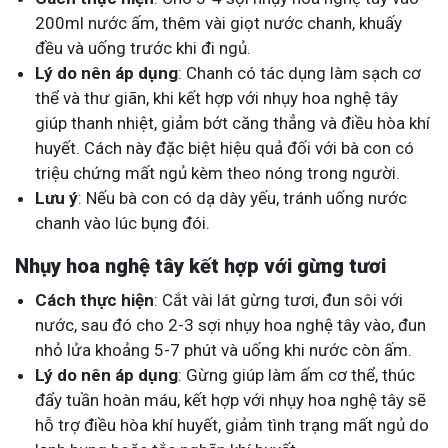
200ml nước ấm, thêm vài giọt nước chanh, khuấy
đều và uống trước khi đi ngủ.
Lý do nên áp dụng
: Chanh có tác dụng làm sạch cơ
thể và thư giãn, khi kết hợp với nhụy hoa nghệ tây
giúp thanh nhiệt, giảm bớt căng thẳng và điều hòa khí
huyết. Cách này đặc biệt hiệu quả đối với bà con có
triệu chứng mất ngủ kèm theo nóng trong người.
Lưu ý
: Nếu bà con có dạ dày yếu, tránh uống nước
chanh vào lúc bụng đói.
Nhụy hoa nghệ tây kết hợp với gừng tươi
Cách thực hiện
: Cắt vài lát gừng tươi, đun sôi với
nước, sau đó cho 2-3 sợi nhụy hoa nghệ tây vào, đun
nhỏ lửa khoảng 5-7 phút và uống khi nước còn ấm.
Lý do nên áp dụng
: Gừng giúp làm ấm cơ thể, thúc
đẩy tuần hoàn máu, kết hợp với nhụy hoa nghệ tây sẽ
hỗ trợ điều hòa khí huyết, giảm tình trạng mất ngủ do