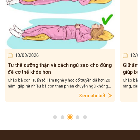
13/03/2026
12/0
Tư thế dưỡng thận và cách ngủ sao cho đúng
Giữ ấm 
để cơ thể khỏe hơn
giúp b
Chào bà con, Tuấn tôi làm nghề y học cổ truyền đã hơn 20
Chào bà c
năm, gặp rất nhiều bà con than phiền chuyện ngủ không...
rằng, càn
Xem chi tiết