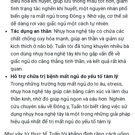
điều hòa khí huyết, giúp lưu thông máu tốt hơn, giảm
tình trạng tắc nghẽn khí huyết, một nguyên nhân phổ
biến gây ra mất ngủ trong Đông y. Nhờ vậy, cơ thể sẽ
dễ dàng rơi vào giấc ngủ một cách tự nhiên.
Tác dụng an thần
: Nhụy hoa nghệ tây có chứa các
chất chống oxy hóa mạnh, giúp an thần và giảm sự
kích thích ở não bộ. Tuấn tôi đã từng khuyên nhiều bà
con dùng nhụy hoa nghệ tây khi họ gặp vấn đề về
giấc ngủ do căng thẳng tinh thần, và kết quả rất khả
quan.
Hỗ trợ chữa trị bệnh mất ngủ do yếu tố tâm lý
:
Trong những trường hợp mất ngủ do lo âu, stress,
nhụy hoa nghệ tây giúp cân bằng cảm xúc và làm dịu
thần kinh, nhờ đó giúp ngủ ngon và sâu hơn. Nghiên
cứu chuyên sâu về Đông y, Tuấn tôi biết rằng việc sử
dụng nhụy hoa nghệ tây là một trong những giải pháp
hiệu quả nhất để trị mất ngủ do yếu tố tâm lý.
Như vậy, từ thực tế, Tuấn tôi khẳng định rằng cách uống