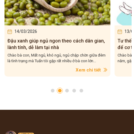
13/03/2026
12/0
Tư thế dưỡng thận và cách ngủ sao cho đúng
Giữ ấm 
để cơ thể khỏe hơn
giúp b
Chào bà con, Tuấn tôi làm nghề y học cổ truyền đã hơn 20
Chào bà c
năm, gặp rất nhiều bà con than phiền chuyện ngủ không...
rằng, càn
Xem chi tiết