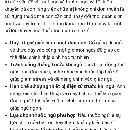
trị các vấn đề về mất ngủ và thuốc ngủ, và tôi luôn
khuyên bà con rằng việc chữa trị không chỉ đơn thuần là
sử dụng thuốc mà còn cần phải thay đổi thói quen sinh
hoạt và duy trì một lối sống khoa học. Dưới đây là một
số lời khuyên mà Tuấn tôi muốn chia sẻ:
Duy trì giờ giấc sinh hoạt đều đặn
: Cố gắng đi ngủ
và thức dậy vào cùng một giờ mỗi ngày để giúp cơ
thể điều chỉnh nhịp sinh học tự nhiên.
Tránh căng thẳng trước khi ngủ
: Các hoạt động thư
giãn như đọc sách, nghe nhạc nhẹ hoặc tập thở sẽ
giúp giảm stress và dễ dàng chìm vào giấc ngủ.
Hạn chế sử dụng thiết bị điện tử trước khi ngủ
: Ánh
sáng xanh từ điện thoại và máy tính có thể làm gián
đoạn quá trình sản xuất melatonin, một hormone
giúp ngủ ngon.
Lựa chọn thuốc ngủ phù hợp
: Nếu thuốc ngủ là sự
lựa chọn của bà con, hãy tham khảo ý kiến bác sĩ
hoặc lương y để chọn loại thuốc phù hợp, tránh lệ