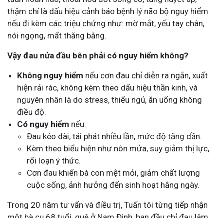
thậm chí là dấu hiệu cảnh báo bệnh lý não bộ nguy hiểm
nếu đi kèm các triệu chứng như: mờ mắt, yếu tay chân,
nói ngọng, mất thăng bằng.
Vậy đau nửa đầu bên phải có nguy hiểm không?
Không nguy hiểm
nếu cơn đau chỉ diễn ra ngắn, xuất
hiện rải rác, không kèm theo dấu hiệu thần kinh, và
nguyên nhân là do stress, thiếu ngủ, ăn uống không
điều độ.
Có nguy hiểm
nếu:
Đau kéo dài, tái phát nhiều lần, mức độ tăng dần.
Kèm theo biểu hiện như nôn mửa, suy giảm thị lực,
rối loạn ý thức.
Cơn đau khiến bà con mệt mỏi, giảm chất lượng
cuộc sống, ảnh hưởng đến sinh hoạt hằng ngày.
Trong 20 năm tư vấn và điều trị, Tuấn tôi từng tiếp nhận
một bà cụ 68 tuổi, quê ở Nam Định, ban đầu chỉ đau lâm