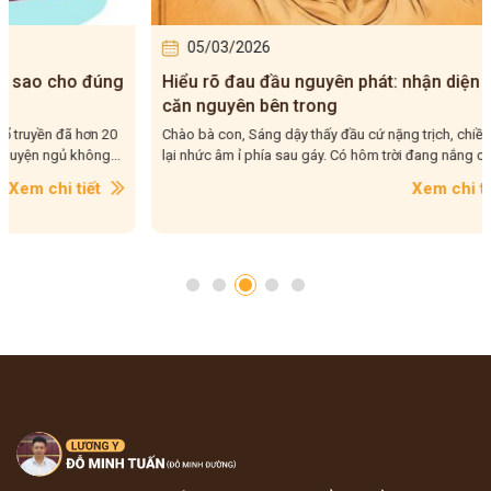
05/03/2026
06/0
Hiểu rõ đau đầu nguyên phát: nhận diện và
Đau đầu
căn nguyên bên trong
thể đan
Chào bà con, Sáng dậy thấy đầu cứ nặng trịch, chiều đến
Chào bà c
lại nhức âm ỉ phía sau gáy. Có hôm trời đang nắng chang...
đầu xuất 
phải...
Xem chi tiết