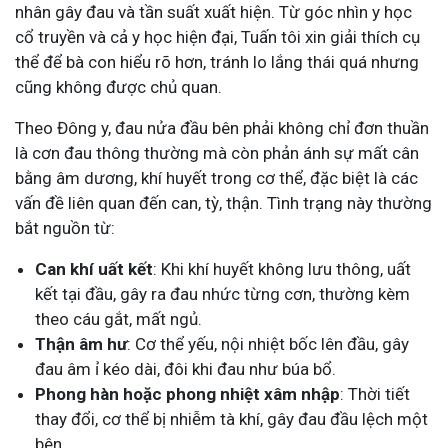
nhân gây đau và tần suất xuất hiện. Từ góc nhìn y học
cổ truyền và cả y học hiện đại, Tuấn tôi xin giải thích cụ
thể để bà con hiểu rõ hơn, tránh lo lắng thái quá nhưng
cũng không được chủ quan.
Theo Đông y, đau nửa đầu bên phải không chỉ đơn thuần
là cơn đau thông thường mà còn phản ánh sự mất cân
bằng âm dương, khí huyết trong cơ thể, đặc biệt là các
vấn đề liên quan đến can, tỳ, thận. Tình trạng này thường
bắt nguồn từ:
Can khí uất kết
: Khi khí huyết không lưu thông, uất
kết tại đầu, gây ra đau nhức từng cơn, thường kèm
theo cáu gắt, mất ngủ.
Thận âm hư
: Cơ thể yếu, nội nhiệt bốc lên đầu, gây
đau âm ỉ kéo dài, đôi khi đau như búa bổ.
Phong hàn hoặc phong nhiệt xâm nhập
: Thời tiết
thay đổi, cơ thể bị nhiễm tà khí, gây đau đầu lệch một
bên.