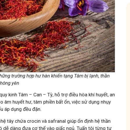
Hội Đau Xương Khớp - Tuấn Tôi Đồng Hành
85,3K
thành viên
uyện thuốc Nam, về
Cộng đồng cho bà con gặp vấn đề xương khớp, cùng
ách chăm sóc bản
Tuấn tôi học cách chăm sóc và điều trị để giảm đau, vận
động linh hoạt.
hững trường hợp hư hàn khiến tạng Tâm bị lạnh, thần
hông yên
quy kinh Tâm – Can – Tỳ, hỗ trợ điều hòa khí huyết, an
 do âm huyết hư, tâm phiền bất ổn, việc sử dụng nhụy
ếu áp dụng đều đặn.
Tham gia nhóm
ệ tây chứa crocin và safranal giúp ổn định hệ thần
đó dễ dàng đưa cơ thể vào giấc ngủ. Tuấn tôi từng tư