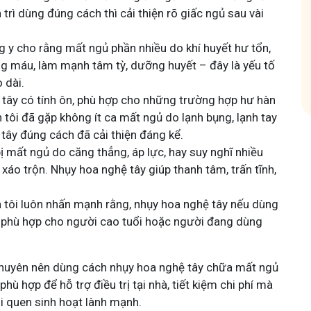
 trì dùng đúng cách thì cải thiện rõ giấc ngủ sau vài
hóm
 y cho rằng mất ngủ phần nhiều do khí huyết hư tổn,
g máu, làm mạnh tâm tỳ, dưỡng huyết – đây là yếu tố
 dài.
tây có tính ôn, phù hợp cho những trường hợp hư hàn
 tôi đã gặp không ít ca mất ngủ do lạnh bụng, lạnh tay
 tây đúng cách đã cải thiện đáng kể.
 mất ngủ do căng thẳng, áp lực, hay suy nghĩ nhiều
xáo trộn. Nhụy hoa nghệ tây giúp thanh tâm, trấn tĩnh,
 tôi luôn nhấn mạnh rằng, nhụy hoa nghệ tây nếu dùng
, phù hợp cho người cao tuổi hoặc người đang dùng
n khuyên nên dùng cách nhụy hoa nghệ tây chữa mất ngủ
phù hợp để hỗ trợ điều trị tại nhà, tiết kiệm chi phí mà
ói quen sinh hoạt lành mạnh.