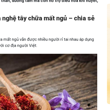
 thần, dưỡng tâm mà còn hỗ trợ điều hòa khí huyết,
a nghệ tây chữa mất ngủ – chia sẻ
a mất ngủ vẫn được nhiều người rỉ tai nhau áp dụng
với cơ địa người Việt.