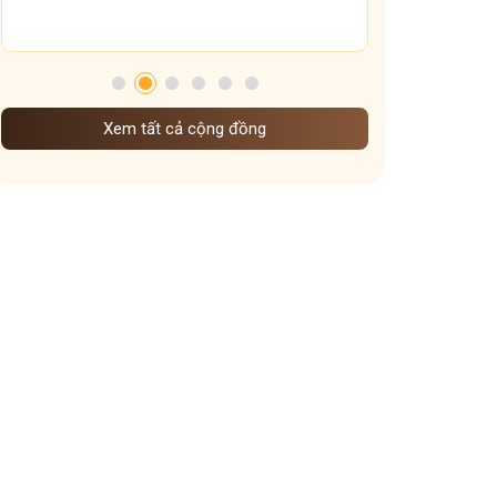
mất ngủ mãn tính
Mất ngủ lâu năm
Tham gia nhóm
Xem tất cả cộng đồng