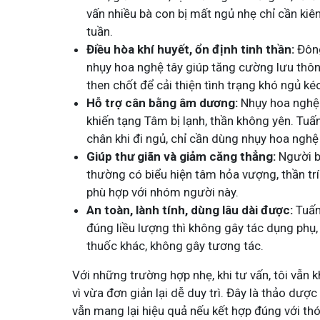
vấn nhiều bà con bị mất ngủ nhẹ chỉ cần kiên
Tham gia nhóm
Tham gia n
tuần.
Điều hòa khí huyết, ổn định tinh thần:
Đông
nhụy hoa nghệ tây giúp tăng cường lưu thôn
then chốt để cải thiện tình trạng khó ngủ kéo
Hỗ trợ cân bằng âm dương:
Nhụy hoa nghệ 
khiến tạng Tâm bị lạnh, thần không yên. Tuấn
chân khi đi ngủ, chỉ cần dùng nhụy hoa nghệ
Giúp thư giãn và giảm căng thẳng:
Người bị
thường có biểu hiện tâm hỏa vượng, thần trí 
phù hợp với nhóm người này.
An toàn, lành tính, dùng lâu dài được:
Tuấn
đúng liều lượng thì không gây tác dụng phụ
thuốc khác, không gây tương tác.
Với những trường hợp nhẹ, khi tư vấn, tôi vẫ
vì vừa đơn giản lại dễ duy trì. Đây là thảo dược 
vẫn mang lại hiệu quả nếu kết hợp đúng với th