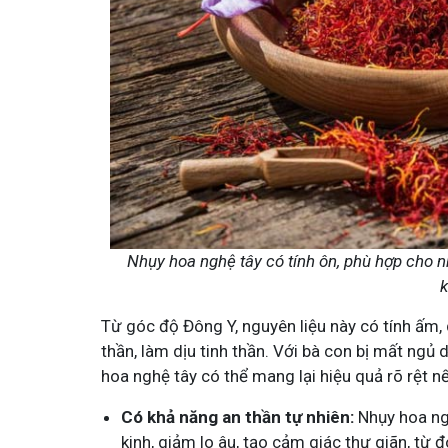
Minh - Đánh Bay Mẩn Ngứa
Tuấn tôi - Y diệu thuốc nam
95,5k
thành viên
ứa gây khó chịu và ảnh hưởng sinh hoạt.
Góc nhỏ tôi chia sẻ với bà con về ch
chia sẻ cách giảm ngứa, làm dịu da và
tất tần tật kiến thức sức khỏe và c
thân theo YHCT.
Nhụy hoa nghệ tây có tính ôn, phù hợp cho n
k
Từ góc độ Đông Y, nguyên liệu này có tính ấm, 
thần, làm dịu tinh thần. Với bà con bị mất ngủ
hoa nghệ tây có thể mang lại hiệu quả rõ rệt n
Có khả năng an thần tự nhiên:
Nhụy hoa ngh
kinh, giảm lo âu, tạo cảm giác thư giãn, từ 