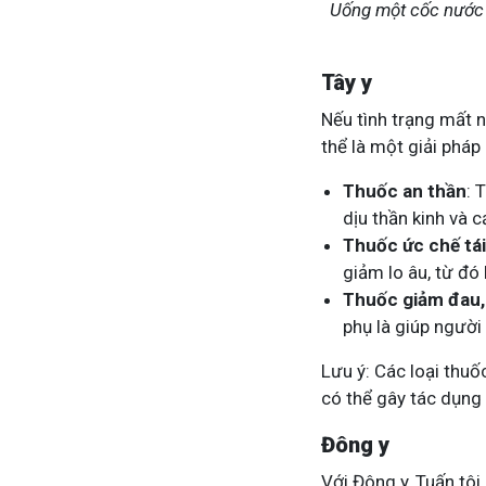
Uống một cốc nước ấ
Tây y
Nếu tình trạng mất 
thể là một giải pháp 
Thuốc an thần
: 
dịu thần kinh và c
Thuốc ức chế tái
giảm lo âu, từ đó
Thuốc giảm đau,
phụ là giúp ngườ
Lưu ý: Các loại thuố
có thể gây tác dụng
Đông y
Với Đông y, Tuấn tôi