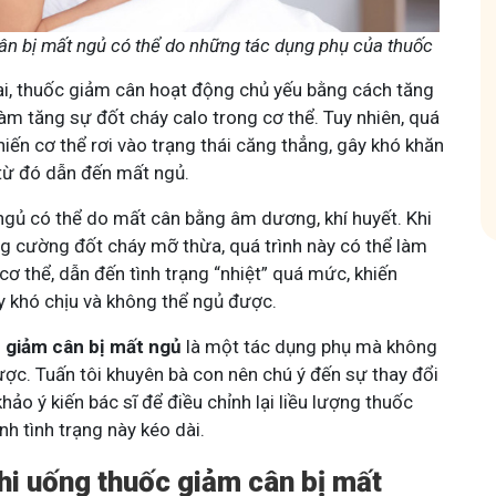
n bị mất ngủ có thể do những tác dụng phụ của thuốc
Tham gia nhóm
ại, thuốc giảm cân hoạt động chủ yếu bằng cách tăng
àm tăng sự đốt cháy calo trong cơ thể. Tuy nhiên, quá
khiến cơ thể rơi vào trạng thái căng thẳng, gây khó khăn
 từ đó dẫn đến mất ngủ.
 ngủ có thể do mất cân bằng âm dương, khí huyết. Khi
ng cường đốt cháy mỡ thừa, quá trình này có thể làm
ơ thể, dẫn đến tình trạng “nhiệt” quá mức, khiến
 khó chịu và không thể ngủ được.
 giảm cân bị mất ngủ
là một tác dụng phụ mà không
ược. Tuấn tôi khuyên bà con nên chú ý đến sự thay đổi
hảo ý kiến bác sĩ để điều chỉnh lại liều lượng thuốc
nh tình trạng này kéo dài.
khi uống thuốc giảm cân bị mất