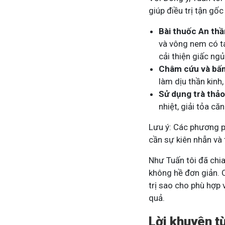
giúp điều trị tận g
Bài thuốc An th
và vông nem có tá
cải thiện giấc ngủ
Châm cứu và bấ
làm dịu thần kinh
Sử dụng trà thả
nhiệt, giải tỏa că
Lưu ý: Các phương p
cần sự kiên nhẫn và 
Như Tuấn tôi đã chia
không hề đơn giản. 
trị sao cho phù hợp
quả.
Lời khuyên t