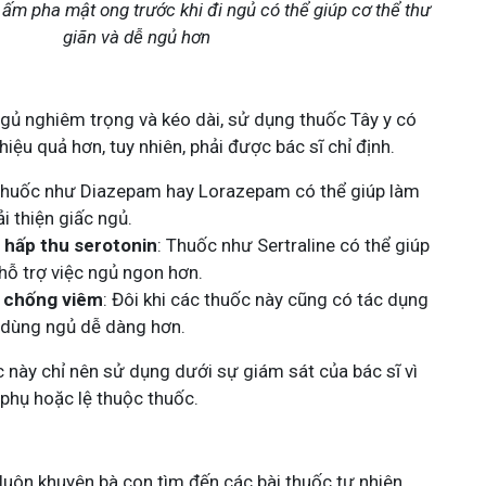
m pha mật ong trước khi đi ngủ có thể giúp cơ thể thư
giãn và dễ ngủ hơn
ngủ nghiêm trọng và kéo dài, sử dụng thuốc Tây y có
hiệu quả hơn, tuy nhiên, phải được bác sĩ chỉ định.
Thuốc như Diazepam hay Lorazepam có thể giúp làm
ải thiện giấc ngủ.
 hấp thu serotonin
: Thuốc như Sertraline có thể giúp
 hỗ trợ việc ngủ ngon hơn.
 chống viêm
: Đôi khi các thuốc này cũng có tác dụng
i dùng ngủ dễ dàng hơn.
c này chỉ nên sử dụng dưới sự giám sát của bác sĩ vì
 phụ hoặc lệ thuộc thuốc.
 luôn khuyên bà con tìm đến các bài thuốc tự nhiên,