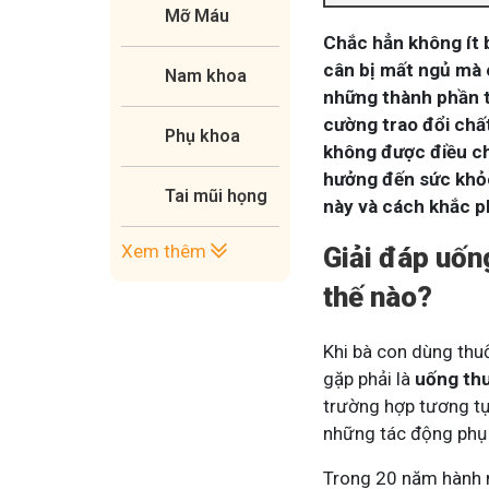
Mỡ Máu
Chắc hẳn không ít 
cân bị mất ngủ mà 
Nam khoa
những thành phần t
cường trao đổi chấ
Phụ khoa
không được điều chỉ
hưởng đến sức khỏe
Tai mũi họng
này và cách khắc p
Xem thêm
Giải đáp uốn
thế nào?
Khi bà con dùng thu
gặp phải là
uống th
trường hợp tương tự 
những tác động phụ
Trong 20 năm hành n