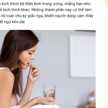
 kích thích hệ thần kinh trung ương, chẳng hạn như
ất kích thích khác. Những thành phần này có thể làm
 rối loạn chu kỳ giấc ngủ, khiến người dùng cảm thấy
ất ngủ kéo dài.
Ngứa
Tuấn tôi - Y diệu thuốc nam
Hội
95,5k
thành viên
85,3
g sinh hoạt.
Góc nhỏ tôi chia sẻ với bà con về chuyện thuốc Nam, về
Cộng
dịu da và
tất tần tật kiến thức sức khỏe và cách chăm sóc bản
Tuấn
thân theo YHCT.
động