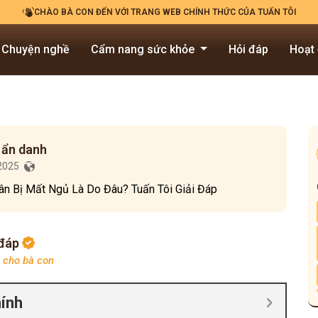
CHÀO BÀ CON ĐẾN VỚI TRANG WEB CHÍNH THỨC CỦA TUẤN TÔI
Chuyện nghề
Cẩm nang sức khỏe
Hỏi đáp
Hoạt
 ẩn danh
/2025
n Bị Mất Ngủ Là Do Đâu? Tuấn Tôi Giải Đáp
 đáp
p cho bà con
hính