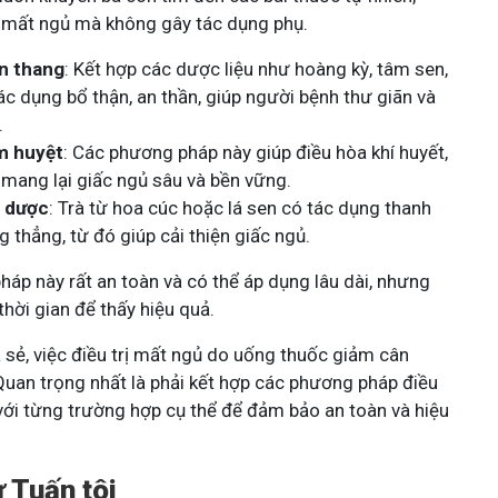
ốc mất ngủ mà không gây tác dụng phụ.
ần thang
: Kết hợp các dược liệu như hoàng kỳ, tâm sen,
c dụng bổ thận, an thần, giúp người bệnh thư giãn và
.
m huyệt
: Các phương pháp này giúp điều hòa khí huyết,
, mang lại giấc ngủ sâu và bền vững.
o dược
: Trà từ hoa cúc hoặc lá sen có tác dụng thanh
ng thẳng, từ đó giúp cải thiện giấc ngủ.
háp này rất an toàn và có thể áp dụng lâu dài, nhưng
thời gian để thấy hiệu quả.
 sẻ, việc điều trị mất ngủ do uống thuốc giảm cân
Quan trọng nhất là phải kết hợp các phương pháp điều
 với từng trường hợp cụ thể để đảm bảo an toàn và hiệu
ừ Tuấn tôi