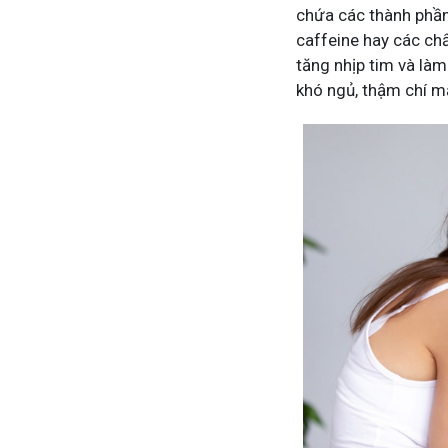
chứa các thành phần
caffeine hay các ch
tăng nhịp tim và làm
khó ngủ, thậm chí m
Mề Đay Đỗ Minh - Đánh Bay Mẩn 
4,2K
thành viên
Mề đay, mẩn ngứa gây khó chịu và ảnh hưởn
Đây là nơi tôi chia sẻ cách giảm ngứa, làm 
ngừa tái phát