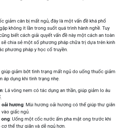
ốc giảm cân bị mất ngủ, đây là một vấn đề khá phổ
gặp không ít lần trong suốt quá trình hành nghề. Tuy
 cũng biết cách giải quyết vấn đề này một cách an toàn
i sẽ chia sẻ một số phương pháp chữa trị dựa trên kinh
ác phương pháp y học cổ truyền.
 giúp giảm bớt tình trạng mất ngủ do uống thuốc giảm
ên áp dụng khi tình trạng nhẹ.
em
: Lá vông nem có tác dụng an thần, giúp giảm lo âu
.
u oải hương
: Mùi hương oải hương có thể giúp thư giãn
g vào giấc ngủ.
 ong
: Uống một cốc nước ấm pha mật ong trước khi
p cơ thể thư giãn và dễ ngủ hơn.