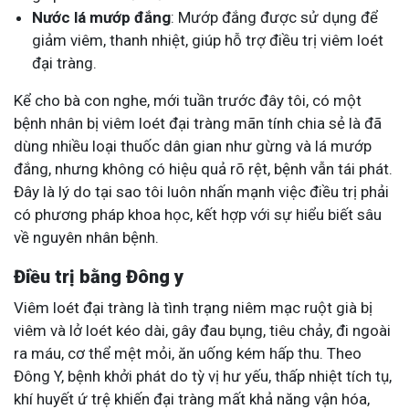
Nước lá mướp đắng
: Mướp đắng được sử dụng để
giảm viêm, thanh nhiệt, giúp hỗ trợ điều trị viêm loét
đại tràng.
Kể cho bà con nghe, mới tuần trước đây tôi, có một
bệnh nhân bị viêm loét đại tràng mãn tính chia sẻ là đã
dùng nhiều loại thuốc dân gian như gừng và lá mướp
đắng, nhưng không có hiệu quả rõ rệt, bệnh vẫn tái phát.
Đây là lý do tại sao tôi luôn nhấn mạnh việc điều trị phải
có phương pháp khoa học, kết hợp với sự hiểu biết sâu
về nguyên nhân bệnh.
Điều trị bằng Đông y
Viêm loét đại tràng là tình trạng niêm mạc ruột già bị
viêm và lở loét kéo dài, gây đau bụng, tiêu chảy, đi ngoài
ra máu, cơ thể mệt mỏi, ăn uống kém hấp thu. Theo
Đông Y, bệnh khởi phát do tỳ vị hư yếu, thấp nhiệt tích tụ,
khí huyết ứ trệ khiến đại tràng mất khả năng vận hóa,