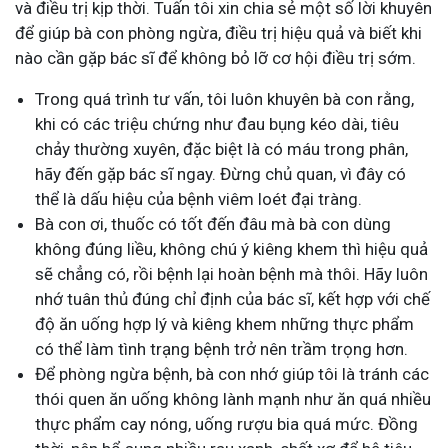
và điều trị kịp thời. Tuấn tôi xin chia sẻ một số lời khuyên
để giúp bà con phòng ngừa, điều trị hiệu quả và biết khi
nào cần gặp bác sĩ để không bỏ lỡ cơ hội điều trị sớm.
Trong quá trình tư vấn, tôi luôn khuyên bà con rằng,
khi có các triệu chứng như đau bụng kéo dài, tiêu
chảy thường xuyên, đặc biệt là có máu trong phân,
hãy đến gặp bác sĩ ngay. Đừng chủ quan, vì đây có
thể là dấu hiệu của bệnh viêm loét đại tràng.
Bà con ơi, thuốc có tốt đến đâu mà bà con dùng
không đúng liều, không chú ý kiêng khem thì hiệu quả
sẽ chẳng có, rồi bệnh lại hoàn bệnh mà thôi. Hãy luôn
nhớ tuân thủ đúng chỉ định của bác sĩ, kết hợp với chế
độ ăn uống hợp lý và kiêng khem những thực phẩm
có thể làm tình trạng bệnh trở nên trầm trọng hơn.
Để phòng ngừa bệnh, bà con nhớ giúp tôi là tránh các
thói quen ăn uống không lành mạnh như ăn quá nhiều
thực phẩm cay nóng, uống rượu bia quá mức. Đồng