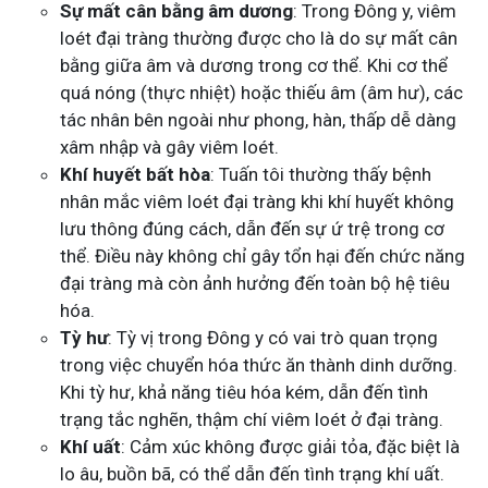
Sự mất cân bằng âm dương
: Trong Đông y, viêm
loét đại tràng thường được cho là do sự mất cân
bằng giữa âm và dương trong cơ thể. Khi cơ thể
quá nóng (thực nhiệt) hoặc thiếu âm (âm hư), các
tác nhân bên ngoài như phong, hàn, thấp dễ dàng
xâm nhập và gây viêm loét.
Khí huyết bất hòa
: Tuấn tôi thường thấy bệnh
nhân mắc viêm loét đại tràng khi khí huyết không
lưu thông đúng cách, dẫn đến sự ứ trệ trong cơ
thể. Điều này không chỉ gây tổn hại đến chức năng
đại tràng mà còn ảnh hưởng đến toàn bộ hệ tiêu
hóa.
Tỳ hư
: Tỳ vị trong Đông y có vai trò quan trọng
trong việc chuyển hóa thức ăn thành dinh dưỡng.
Khi tỳ hư, khả năng tiêu hóa kém, dẫn đến tình
trạng tắc nghẽn, thậm chí viêm loét ở đại tràng.
Khí uất
: Cảm xúc không được giải tỏa, đặc biệt là
lo âu, buồn bã, có thể dẫn đến tình trạng khí uất.