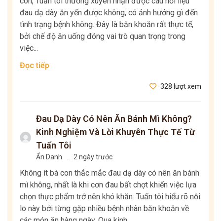
con, Tuấn tôi thường xuyên nhận được câu hỏi liệu
đau dạ dày ăn yến được không, có ảnh hưởng gì đến
tình trạng bệnh không. Đây là băn khoăn rất thực tế,
bởi chế độ ăn uống đóng vai trò quan trọng trong
việc...
Đọc tiếp
328 lượt xem
Đau Dạ Dày Có Nên Ăn Bánh Mì Không?
Kinh Nghiệm Và Lời Khuyên Thực Tế Từ
Tuấn Tôi
Ẩn Danh
.
2 ngày trước
Không ít bà con thắc mắc đau dạ dày có nên ăn bánh
mì không, nhất là khi cơn đau bất chợt khiến việc lựa
chọn thực phẩm trở nên khó khăn. Tuấn tôi hiểu rõ nỗi
lo này bởi từng gặp nhiều bệnh nhân băn khoăn về
các món ăn hàng ngày. Qua kinh...