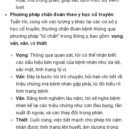
hoặc mủ trong phân, giúp xác định mức độ viêm
loét.
Phương pháp chẩn đoán theo y học cổ truyền
:
Tuấn tôi, cùng với các lương y khác tại các cơ sở y
học cổ truyền, thường chẩn đoán bệnh thông qua
phương pháp “tứ chẩn” trong Đông y, bao gồm:
vọng
,
vấn
,
văn
, và
thiết
.
Vọng
: Thông qua quan sát, tôi có thể nhận biết
các dấu hiệu bên ngoài của bệnh nhân như da dẻ,
sắc mặt, tình trạng tỳ vị.
Vấn
: Đây là bước tôi trò chuyện, hỏi han chi tiết về
triệu chứng mà bệnh nhân gặp phải, từ đó hiểu rõ
tình trạng bệnh.
Văn
: Bằng kinh nghiệm lâu năm, tôi sẽ nghe bệnh
nhân kể lại các triệu chứng như cơn đau bụng, tần
suất đi ngoài, và các thay đổi trong phân.
Thiết
: Cuối cùng, việc bắt mạch cho phép tôi cảm
nhận được tình trạng khí huyết, âm dương trong