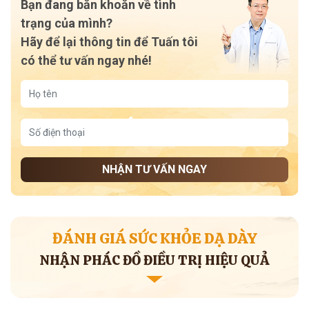
Bạn đang băn khoăn về tình
trạng của mình?
Hãy để lại thông tin để Tuấn tôi
có thể tư vấn ngay nhé!
NHẬN TƯ VẤN NGAY
ĐÁNH GIÁ SỨC KHỎE DẠ DÀY
NHẬN PHÁC ĐỒ ĐIỀU TRỊ HIỆU QUẢ