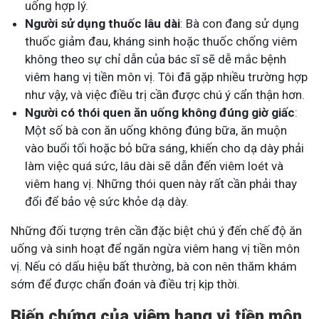
uống hợp lý.
Người sử dụng thuốc lâu dài
: Bà con đang sử dụng
thuốc giảm đau, kháng sinh hoặc thuốc chống viêm
không theo sự chỉ dẫn của bác sĩ sẽ dễ mắc bệnh
viêm hang vị tiền môn vị. Tôi đã gặp nhiều trường hợp
như vậy, và việc điều trị cần được chú ý cẩn thận hơn.
Người có thói quen ăn uống không đúng giờ giấc
:
Một số bà con ăn uống không đúng bữa, ăn muộn
vào buổi tối hoặc bỏ bữa sáng, khiến cho dạ dày phải
làm việc quá sức, lâu dài sẽ dẫn đến viêm loét và
viêm hang vị. Những thói quen này rất cần phải thay
đổi để bảo vệ sức khỏe dạ dày.
Những đối tượng trên cần đặc biệt chú ý đến chế độ ăn
uống và sinh hoạt để ngăn ngừa viêm hang vị tiền môn
vị. Nếu có dấu hiệu bất thường, bà con nên thăm khám
sớm để được chẩn đoán và điều trị kịp thời.
Biến chứng của viêm hang vị tiền môn