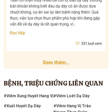
Tuấn tôi nhận thấy nhiều bà con bị đau dạ dày thường
băn khoăn không biết đau dạ dày có ăn được dưa
chuột không, sợ ăn sai lại làm bệnh nặng thêm. Quả
thực, việc lựa chọn thực phẩm phù hợp khi đang gặp
vấn đề về dạ dày là rất quan trọng, vì...
Đọc tiếp
331 lượt xem
Xem thêm...
BỆNH, TRIỆU CHỨNG LIÊN QUAN
#Viêm Xung Huyết Hang Vị
#Viêm Loét Dạ Dày
#Xuất Huyết Dạ Dày
#Viêm Hang Vị Trào