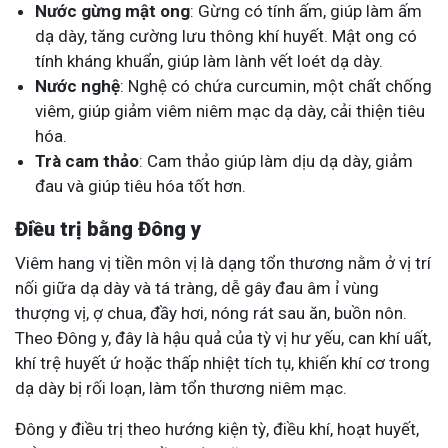
Nước gừng mật ong
: Gừng có tính ấm, giúp làm ấm
dạ dày, tăng cường lưu thông khí huyết. Mật ong có
tính kháng khuẩn, giúp làm lành vết loét dạ dày.
Nước nghệ
: Nghệ có chứa curcumin, một chất chống
viêm, giúp giảm viêm niêm mạc dạ dày, cải thiện tiêu
hóa.
Trà cam thảo
: Cam thảo giúp làm dịu dạ dày, giảm
đau và giúp tiêu hóa tốt hơn.
Điều trị bằng Đông y
Viêm hang vị tiền môn vị là dạng tổn thương nằm ở vị trí
nối giữa dạ dày và tá tràng, dễ gây đau âm ỉ vùng
thượng vị, ợ chua, đầy hơi, nóng rát sau ăn, buồn nôn.
Theo Đông y, đây là hậu quả của tỳ vị hư yếu, can khí uất,
khí trệ huyết ứ hoặc thấp nhiệt tích tụ, khiến khí cơ trong
dạ dày bị rối loạn, làm tổn thương niêm mạc.
Đông y điều trị theo hướng kiện tỳ, điều khí, hoạt huyết,