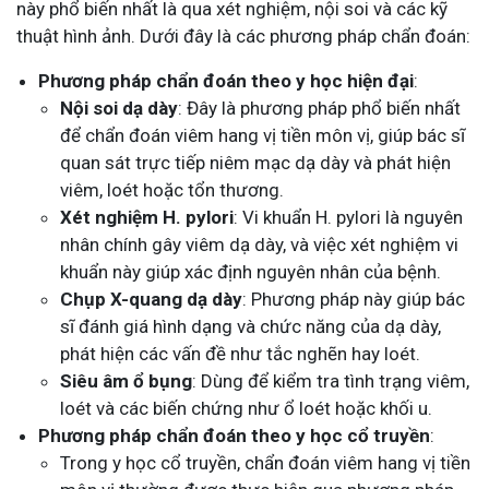
này phổ biến nhất là qua xét nghiệm, nội soi và các kỹ
thuật hình ảnh. Dưới đây là các phương pháp chẩn đoán:
Phương pháp chẩn đoán theo y học hiện đại
:
Nội soi dạ dày
: Đây là phương pháp phổ biến nhất
để chẩn đoán viêm hang vị tiền môn vị, giúp bác sĩ
quan sát trực tiếp niêm mạc dạ dày và phát hiện
viêm, loét hoặc tổn thương.
Xét nghiệm H. pylori
: Vi khuẩn H. pylori là nguyên
nhân chính gây viêm dạ dày, và việc xét nghiệm vi
khuẩn này giúp xác định nguyên nhân của bệnh.
Chụp X-quang dạ dày
: Phương pháp này giúp bác
sĩ đánh giá hình dạng và chức năng của dạ dày,
phát hiện các vấn đề như tắc nghẽn hay loét.
Siêu âm ổ bụng
: Dùng để kiểm tra tình trạng viêm,
loét và các biến chứng như ổ loét hoặc khối u.
Phương pháp chẩn đoán theo y học cổ truyền
:
Trong y học cổ truyền, chẩn đoán viêm hang vị tiền