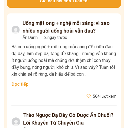
Gửi câu hỏi cho Tuấn tôi
Uống mật ong + nghệ mỗi sáng: vì sao
nhiều người uống hoài vẫn đau?
Ẩn Danh
.
2 ngày trước
Bà con uống nghệ + mật ong mỗi sáng để chữa đau
dạ dày, làm đẹp da, tăng đề kháng... nhưng vẫn không
ít người uống hoài mà chẳng đỡ, thậm chí còn thấy
đầy bụng, nóng người, khó chịu. Vì sao vậy? Tuấn tôi
xin chia sẻ rõ ràng, dễ hiểu để bà con...
Đọc tiếp
564 lượt xem
Trào Ngược Dạ Dày Có Được Ăn Chuối?
Lời Khuyên Từ Chuyên Gia