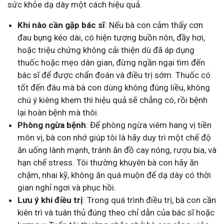
sức khỏe dạ dày một cách hiệu quả.
Khi nào cần gặp bác sĩ
: Nếu bà con cảm thấy cơn
đau bụng kéo dài, có hiện tượng buồn nôn, đầy hơi,
hoặc triệu chứng không cải thiện dù đã áp dụng
thuốc hoặc mẹo dân gian, đừng ngần ngại tìm đến
bác sĩ để được chẩn đoán và điều trị sớm. Thuốc có
tốt đến đâu mà bà con dùng không đúng liều, không
chú ý kiêng khem thì hiệu quả sẽ chẳng có, rồi bệnh
lại hoàn bệnh mà thôi.
Phòng ngừa bệnh
: Để phòng ngừa viêm hang vị tiền
môn vị, bà con nhớ giúp tôi là hãy duy trì một chế độ
ăn uống lành mạnh, tránh ăn đồ cay nóng, rượu bia, và
hạn chế stress. Tôi thường khuyên bà con hãy ăn
chậm, nhai kỹ, không ăn quá muộn để dạ dày có thời
gian nghỉ ngơi và phục hồi.
Lưu ý khi điều trị
: Trong quá trình điều trị, bà con cần
kiên trì và tuân thủ đúng theo chỉ dẫn của bác sĩ hoặc