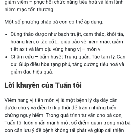
giảm viêm – phục hồi chức năng tiêu hoá và làm lành
niêm mạc tổn thương.
Một số phương pháp bà con có thể áp dụng:
Dùng thảo dược như bạch truật, cam thảo, khôi tía,
hoàng liên, ô tặc cốt… giúp bảo vệ niêm mạc, giảm
tiết axit và làm dịu vùng hang vị – môn vị.
Châm cứu – bấm huyệt Trung quản, Túc tam lý, Can
du: Giúp điều hòa tạng phủ, tăng cường tiêu hoá và
giảm đau hiệu quả.
Lời khuyên của Tuấn tôi
Viêm hang vị tiền môn vị là một bệnh lý dạ dày cần
được chú ý và điều trị kịp thời để tránh những biến
chứng nguy hiểm. Trong quá trình tư vấn cho bà con,
Tuấn tôi luôn nhấn mạnh một số điểm quan trọng mà bà
con cần lưu ý để bệnh không tái phát và giúp cải thiện