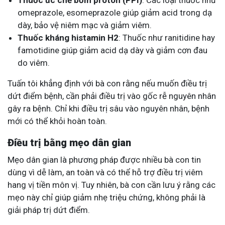
Thuốc ức chế bơm proton (PPI)
: Các loại thuốc như
omeprazole, esomeprazole giúp giảm acid trong dạ
dày, bảo vệ niêm mạc và giảm viêm.
Thuốc kháng histamin H2
: Thuốc như ranitidine hay
famotidine giúp giảm acid dạ dày và giảm cơn đau
do viêm.
Tuấn tôi khẳng định với bà con rằng nếu muốn điều trị
dứt điểm bệnh, cần phải điều trị vào gốc rễ nguyên nhân
gây ra bệnh. Chỉ khi điều trị sâu vào nguyên nhân, bệnh
mới có thể khỏi hoàn toàn.
Điều trị bằng mẹo dân gian
Mẹo dân gian là phương pháp được nhiều bà con tin
dùng vì dễ làm, an toàn và có thể hỗ trợ điều trị viêm
hang vị tiền môn vị. Tuy nhiên, bà con cần lưu ý rằng các
mẹo này chỉ giúp giảm nhẹ triệu chứng, không phải là
giải pháp trị dứt điểm.