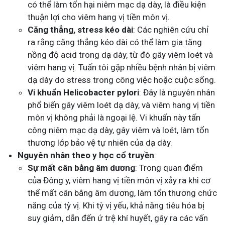
có thể làm tổn hại niêm mạc dạ dày, là điều kiện
thuận lợi cho viêm hang vị tiền môn vị.
Căng thẳng, stress kéo dài
: Các nghiên cứu chỉ
ra rằng căng thẳng kéo dài có thể làm gia tăng
nồng độ acid trong dạ dày, từ đó gây viêm loét và
viêm hang vị. Tuấn tôi gặp nhiều bệnh nhân bị viêm
dạ dày do stress trong công việc hoặc cuộc sống.
Vi khuẩn Helicobacter pylori
: Đây là nguyên nhân
phổ biến gây viêm loét dạ dày, và viêm hang vị tiền
môn vị không phải là ngoại lệ. Vi khuẩn này tấn
công niêm mạc dạ dày, gây viêm và loét, làm tổn
thương lớp bảo vệ tự nhiên của dạ dày.
Nguyên nhân theo y học cổ truyền
:
Sự mất cân bằng âm dương
: Trong quan điểm
của Đông y, viêm hang vị tiền môn vị xảy ra khi cơ
thể mất cân bằng âm dương, làm tổn thương chức
năng của tỳ vị. Khi tỳ vị yếu, khả năng tiêu hóa bị
suy giảm, dẫn đến ứ trệ khí huyết, gây ra các vấn