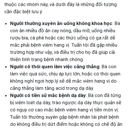
thuộc các nhóm này, và dưới đây là những đối tượng
cần đặc biệt lưu ý.
Người thường xuyên ăn uống không khoa học
: Bà
con ăn nhiều đồ ăn cay nóng, dầu mỡ, uống nhiều
rượu bia, cà phê hoặc các thức uống có ga rất dễ
mắc phải bệnh viêm hang vị. Tuấn tôi đã gặp nhiều
trường hợp như vậy, và điều trị cho họ đã giúp cải
thiện tình trạng bệnh nhanh chóng.
Người có thói quen làm việc căng thẳng
: Bà con
làm việc quá sức, chịu áp lực lớn, hoặc có thói quen
không nghỉ ngơi hợp lý sẽ dễ mắc viêm hang vị do
căng thẳng làm tăng acid trong dạ dày.
Người có tiền sử mắc bệnh dạ dày
: Bà con đã từng
bị viêm loét dạ dày, trào ngược dạ dày thực quản sẽ
có nguy cơ cao mắc bệnh viêm hang vị tiền môn vị.
Tuấn tôi thường xuyên gặp bệnh nhân tái phát bệnh
do không điều trị dứt điểm hoặc không có chế độ ăn