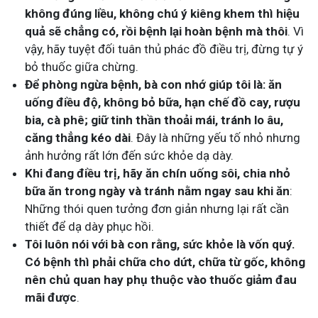
không đúng liều, không chú ý kiêng khem thì hiệu
quả sẽ chẳng có, rồi bệnh lại hoàn bệnh mà thôi
. Vì
vậy, hãy tuyệt đối tuân thủ phác đồ điều trị, đừng tự ý
bỏ thuốc giữa chừng.
Để phòng ngừa bệnh, bà con nhớ giúp tôi là: ăn
uống điều độ, không bỏ bữa, hạn chế đồ cay, rượu
bia, cà phê; giữ tinh thần thoải mái, tránh lo âu,
căng thẳng kéo dài
. Đây là những yếu tố nhỏ nhưng
ảnh hưởng rất lớn đến sức khỏe dạ dày.
Khi đang điều trị, hãy ăn chín uống sôi, chia nhỏ
bữa ăn trong ngày và tránh nằm ngay sau khi ăn
:
Những thói quen tưởng đơn giản nhưng lại rất cần
thiết để dạ dày phục hồi.
Tôi luôn nói với bà con rằng, sức khỏe là vốn quý.
Có bệnh thì phải chữa cho dứt, chữa từ gốc, không
nên chủ quan hay phụ thuộc vào thuốc giảm đau
mãi được
.