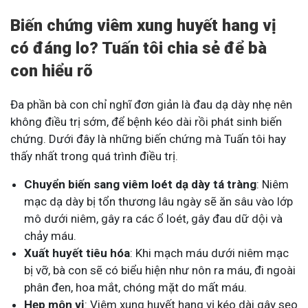
Biến chứng viêm xung huyết hang vị
có đáng lo? Tuấn tôi chia sẻ để bà
con hiểu rõ
Đa phần bà con chỉ nghĩ đơn giản là đau dạ dày nhẹ nên
không điều trị sớm, để bệnh kéo dài rồi phát sinh biến
chứng. Dưới đây là những biến chứng mà Tuấn tôi hay
thấy nhất trong quá trình điều trị.
Chuyển biến sang viêm loét dạ dày tá tràng
: Niêm
mạc dạ dày bị tổn thương lâu ngày sẽ ăn sâu vào lớp
mô dưới niêm, gây ra các ổ loét, gây đau dữ dội và
chảy máu.
Xuất huyết tiêu hóa
: Khi mạch máu dưới niêm mạc
bị vỡ, bà con sẽ có biểu hiện như nôn ra máu, đi ngoài
phân đen, hoa mắt, chóng mặt do mất máu.
Hẹp môn vị
: Viêm xung huyết hang vị kéo dài gây sẹo