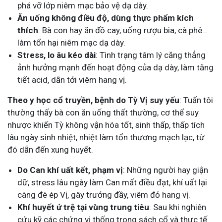
phá vỡ lớp niêm mạc bảo vệ dạ dày.
Ăn uống không điều độ, dùng thực phẩm kích
thích
: Bà con hay ăn đồ cay, uống rượu bia, cà phê…
làm tổn hại niêm mạc dạ dày.
Stress, lo âu kéo dài
: Tình trạng tâm lý căng thẳng
ảnh hưởng mạnh đến hoạt động của dạ dày, làm tăng
tiết acid, dẫn tới viêm hang vị.
Theo y học cổ truyền, bệnh do Tỳ Vị suy yếu
: Tuấn tôi
thường thấy bà con ăn uống thất thường, cơ thể suy
nhược khiến Tỳ không vận hóa tốt, sinh thấp, thấp tích
lâu ngày sinh nhiệt, nhiệt làm tổn thương mạch lạc, từ
đó dẫn đến xung huyết.
Do Can khí uất kết, phạm vị
: Những người hay giận
dữ, stress lâu ngày làm Can mất điều đạt, khí uất lại
càng đè ép Vị, gây trướng đầy, viêm đỏ hang vị.
Khí huyết ứ trệ tại vùng trung tiêu
: Sau khi nghiên
cứu kỹ các chứng vị thống trong sách cổ và thực tế