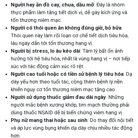
Người hay ăn đồ cay, chua, dầu mỡ
: Đây là nhóm
thực phẩm làm tăng tiết dịch vị, dễ gây kích ứng và
tổn thương niêm mạc.
Người có thói quen ăn không đúng giờ, bỏ bữa
:
Thói quen này làm rối loạn cơ chế tiết dịch tiêu hóa,
lâu ngày dẫn tới tổn thương hang vị.
Người bị stress, lo âu kéo dài
: Tâm lý bất ổn ảnh
hưởng tới hệ tiêu hóa, nhất là vùng hang vị – nơi tiếp
xúc với tác động cảm xúc rõ rệt.
Người cao tuổi hoặc có tiền sử bệnh lý tiêu hóa
: Dạ
dày yếu hơn theo tuổi tác, cộng thêm bệnh lý nền
khiến nguy cơ tổn thương niêm mạc tăng cao.
Người sử dụng thuốc giảm đau dài ngày
: Những
người mắc bệnh xương khớp, tim mạch thường phải
dùng thuốc NSAID dễ bị biến chứng viêm hang vị.
Phụ nữ mang thai hoặc sau sinh
: Do thay đổi nội tiết
và áp lực vùng bụng khiến dạ dày chịu nhiều tác động
hơn.