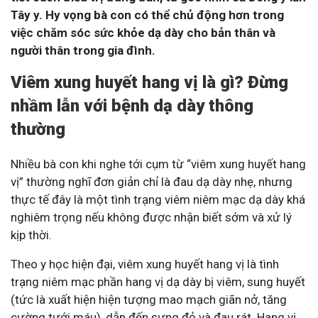
Tây y. Hy vọng bà con có thể chủ động hơn trong
việc chăm sóc sức khỏe dạ dày cho bản thân và
người thân trong gia đình.
Viêm xung huyết hang vị là gì? Đừng
nhầm lẫn với bệnh dạ dày thông
thường
Nhiều bà con khi nghe tới cụm từ “viêm xung huyết hang
vị” thường nghĩ đơn giản chỉ là đau dạ dày nhẹ, nhưng
thực tế đây là một tình trạng viêm niêm mạc dạ dày khá
nghiêm trọng nếu không được nhận biết sớm và xử lý
kịp thời.
Theo y học hiện đại, viêm xung huyết hang vị là tình
trạng niêm mạc phần hang vị dạ dày bị viêm, sung huyết
(tức là xuất hiện hiện tượng mao mạch giãn nở, tăng
cường tưới máu), dẫn đến sưng đỏ và đau rát. Hang vị