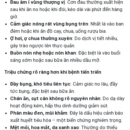
Đau âm ỉ vùng thượng vị
: Cơn đau thường xuất hiện
sau khi ăn no hoặc khi đói, kéo dài vài phút đến hàng
giờ.
Cảm giác nóng rát vùng bụng trên
: Nhất là vào ban
đêm hoặc khi ăn đồ cay, chua, uống rượu bia.
Ợ hơi, ợ chua thường xuyên
: Do dịch vị tiết nhiều,
gây trào ngược lên thực quản.
Buồn nôn nhẹ hoặc nôn khan
: Đặc biệt là vào buổi
sáng sớm hoặc sau bữa ăn nhiều dầu mỡ.
Triệu chứng rõ ràng hơn khi bệnh tiến triển
Đầy bụng, khó tiêu liên tục
: Cảm giác no lâu, đầy
tức bụng, đặc biệt sau bữa ăn.
Chán ăn, sụt cân không rõ nguyên nhân
: Do dạ dày
hoạt động kém, hấp thu dinh dưỡng giảm sút.
Phân màu đen, mùi khẳm
: Đây là dấu hiệu cảnh báo
xuất huyết tiêu hóa – một biến chứng nghiêm trọng.
Mệt mỏi, hoa mắt, da xanh xao
: Thường do thiếu