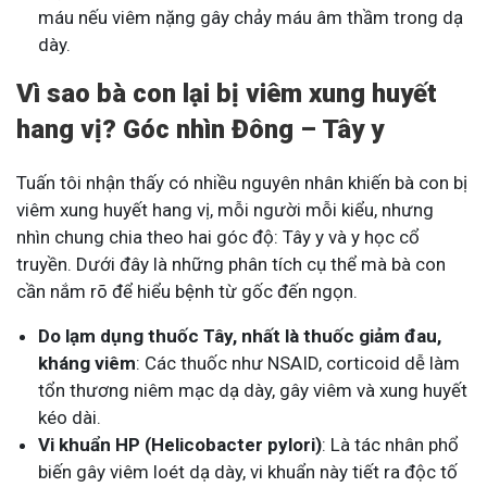
máu nếu viêm nặng gây chảy máu âm thầm trong dạ
dày.
Vì sao bà con lại bị viêm xung huyết
hang vị? Góc nhìn Đông – Tây y
Tuấn tôi nhận thấy có nhiều nguyên nhân khiến bà con bị
viêm xung huyết hang vị, mỗi người mỗi kiểu, nhưng
nhìn chung chia theo hai góc độ: Tây y và y học cổ
truyền. Dưới đây là những phân tích cụ thể mà bà con
cần nắm rõ để hiểu bệnh từ gốc đến ngọn.
Do lạm dụng thuốc Tây, nhất là thuốc giảm đau,
kháng viêm
: Các thuốc như NSAID, corticoid dễ làm
tổn thương niêm mạc dạ dày, gây viêm và xung huyết
kéo dài.
Vi khuẩn HP (Helicobacter pylori)
: Là tác nhân phổ
biến gây viêm loét dạ dày, vi khuẩn này tiết ra độc tố