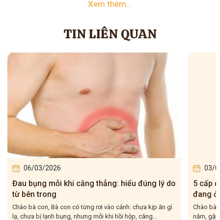
Xem thêm...
TIN LIÊN QUAN
06/03/2026
03/0
Đau bụng mỗi khi căng thẳng: hiểu đúng lý do
5 cấp đ
từ bên trong
đang ở 
Chào bà con, Bà con có từng rơi vào cảnh: chưa kịp ăn gì
Chào bà c
lạ, chưa bị lạnh bụng, nhưng mỗi khi hồi hộp, căng...
năm, gặp 