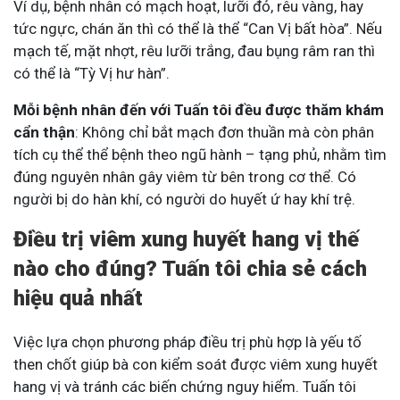
Ví dụ, bệnh nhân có mạch hoạt, lưỡi đỏ, rêu vàng, hay
tức ngực, chán ăn thì có thể là thể “Can Vị bất hòa”. Nếu
mạch tế, mặt nhợt, rêu lưỡi trắng, đau bụng râm ran thì
có thể là “Tỳ Vị hư hàn”.
Mỗi bệnh nhân đến với Tuấn tôi đều được thăm khám
cẩn thận
: Không chỉ bắt mạch đơn thuần mà còn phân
tích cụ thể thể bệnh theo ngũ hành – tạng phủ, nhằm tìm
đúng nguyên nhân gây viêm từ bên trong cơ thể. Có
người bị do hàn khí, có người do huyết ứ hay khí trệ.
Điều trị viêm xung huyết hang vị thế
nào cho đúng? Tuấn tôi chia sẻ cách
hiệu quả nhất
Việc lựa chọn phương pháp điều trị phù hợp là yếu tố
then chốt giúp bà con kiểm soát được viêm xung huyết
hang vị và tránh các biến chứng nguy hiểm. Tuấn tôi