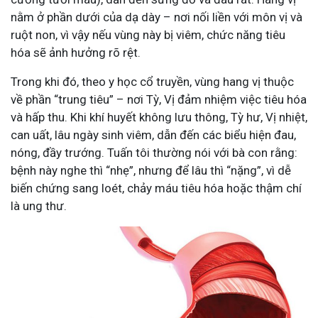
nằm ở phần dưới của dạ dày – nơi nối liền với môn vị và
ruột non, vì vậy nếu vùng này bị viêm, chức năng tiêu
hóa sẽ ảnh hưởng rõ rệt.
Trong khi đó, theo y học cổ truyền, vùng hang vị thuộc
về phần “trung tiêu” – nơi Tỳ, Vị đảm nhiệm việc tiêu hóa
và hấp thu. Khi khí huyết không lưu thông, Tỳ hư, Vị nhiệt,
can uất, lâu ngày sinh viêm, dẫn đến các biểu hiện đau,
nóng, đầy trướng. Tuấn tôi thường nói với bà con rằng:
bệnh này nghe thì “nhẹ”, nhưng để lâu thì “nặng”, vì dễ
biến chứng sang loét, chảy máu tiêu hóa hoặc thậm chí
là ung thư.