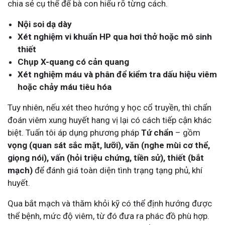
chia sẻ cụ thể để bà con hiểu rõ từng cách.
Nội soi dạ dày
Xét nghiệm vi khuẩn HP qua hơi thở hoặc mô sinh
thiết
Chụp X-quang có cản quang
Xét nghiệm máu và phân để kiểm tra dấu hiệu viêm
hoặc chảy máu tiêu hóa
Tuy nhiên, nếu xét theo hướng y học cổ truyền, thì chẩn
đoán viêm xung huyết hang vị lại có cách tiếp cận khác
biệt. Tuấn tôi áp dụng phương pháp
Tứ chẩn
– gồm
vọng (quan sát sắc mặt, lưỡi), văn (nghe mùi cơ thể,
giọng nói), vấn (hỏi triệu chứng, tiền sử), thiết (bắt
mạch)
để đánh giá toàn diện tình trạng tạng phủ, khí
huyết.
Qua bắt mạch và thăm khỏi kỹ có thể định hướng được
thể bệnh, mức độ viêm, từ đó đưa ra phác đồ phù hợp.