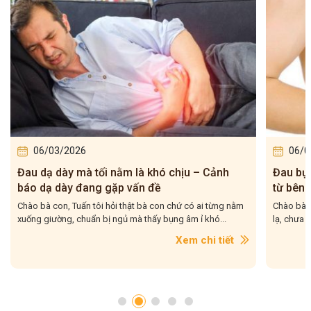
06/03/2026
03/0
Đau bụng mỗi khi căng thẳng: hiểu đúng lý do
5 cấp đ
từ bên trong
đang ở 
Chào bà con, Bà con có từng rơi vào cảnh: chưa kịp ăn gì
Chào bà c
lạ, chưa bị lạnh bụng, nhưng mỗi khi hồi hộp, căng...
năm, gặp 
Xem chi tiết