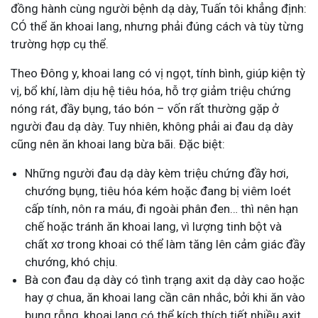
đồng hành cùng người bệnh dạ dày, Tuấn tôi khẳng định:
CÓ thể ăn khoai lang, nhưng phải đúng cách và tùy từng
trường hợp cụ thể.
Theo Đông y, khoai lang có vị ngọt, tính bình, giúp kiện tỳ
vị, bổ khí, làm dịu hệ tiêu hóa, hỗ trợ giảm triệu chứng
nóng rát, đầy bụng, táo bón – vốn rất thường gặp ở
người đau dạ dày. Tuy nhiên, không phải ai đau dạ dày
cũng nên ăn khoai lang bừa bãi. Đặc biệt:
Những người đau dạ dày kèm triệu chứng đầy hơi,
chướng bụng, tiêu hóa kém hoặc đang bị viêm loét
cấp tính, nôn ra máu, đi ngoài phân đen… thì nên hạn
chế hoặc tránh ăn khoai lang, vì lượng tinh bột và
chất xơ trong khoai có thể làm tăng lên cảm giác đầy
chướng, khó chịu.
Bà con đau dạ dày có tình trạng axit dạ dày cao hoặc
hay ợ chua, ăn khoai lang cần cân nhắc, bởi khi ăn vào
bụng rỗng, khoai lang có thể kích thích tiết nhiều axit