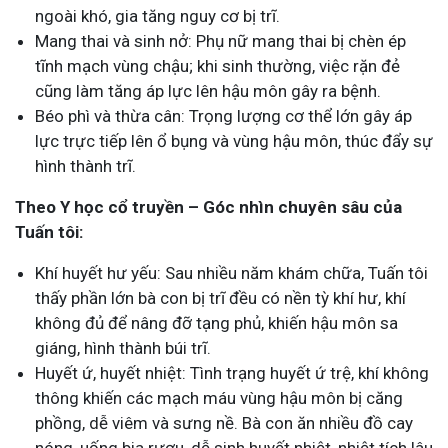
ngoài khó, gia tăng nguy cơ bị trĩ.
Mang thai và sinh nở: Phụ nữ mang thai bị chèn ép
tĩnh mạch vùng chậu; khi sinh thường, việc rặn đẻ
cũng làm tăng áp lực lên hậu môn gây ra bệnh.
Béo phì và thừa cân: Trọng lượng cơ thể lớn gây áp
lực trực tiếp lên ổ bụng và vùng hậu môn, thúc đẩy sự
hình thành trĩ.
Theo Y học cổ truyền – Góc nhìn chuyên sâu của
Tuấn tôi:
Khí huyết hư yếu: Sau nhiều năm khám chữa, Tuấn tôi
thấy phần lớn bà con bị trĩ đều có nền tỳ khí hư, khí
không đủ để nâng đỡ tạng phủ, khiến hậu môn sa
giáng, hình thành búi trĩ.
Huyết ứ, huyết nhiệt: Tình trạng huyết ứ trệ, khí không
thông khiến các mạch máu vùng hậu môn bị căng
phồng, dễ viêm và sưng nề. Bà con ăn nhiều đồ cay