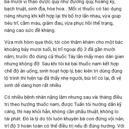
ba mươi vị thảo dược quý như đương quy, hoàng kỳ,
bạch truật, sinh địa, hòe hoa… Mỗi vị thuốc có tác dụng
riêng nhưng khi kết hợp lại thì bổ trợ lẫn nhau, vừa giúp
tiêu trĩ, cầm máu, giảm đau, vừa phục hồi thể trạng,
nâng cao sức đề kháng.
Vừa mới hôm qua thôi, tôi còn thăm khám cho một bác
khoảng bảy mươi tuổi, bị trĩ ngoại độ 3 đã gần mười
năm, trước đó dùng cả thuốc Tây lẫn mấy mẹo dân gian
nhưng không đỡ. Sau khi tôi kê bài thuốc nam kết hợp
chế độ ăn uống, sinh hoạt hợp lý, bác kiên trì dùng đúng
lộ trình thì hiện tại đã thấy nhẹ người, búi trĩ co lại, đi vệ
sinh dễ dàng hơn rất nhiều.
Có nhiều bệnh nhân nặng lắm nhưng sau vài tháng điều
trị theo hướng thuốc nam, được Tuấn tôi hướng dẫn kỹ
càng, thì nay khỏi hẳn, không cần phẫu thuật, không lo
tái phát. Đó là lý do tôi luôn khuyên bà con đừng vội nản,
trĩ độ 3 hoàn toàn có thể điều trị nếu đi đúng hướng. Với