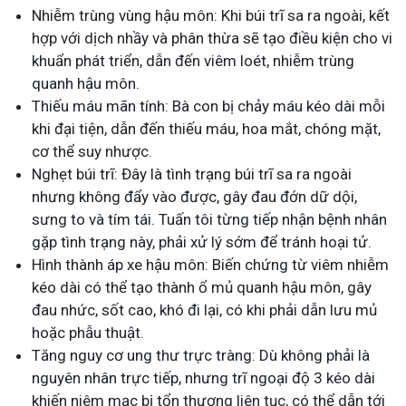
Nhiễm trùng vùng hậu môn: Khi búi trĩ sa ra ngoài, kết
hợp với dịch nhầy và phân thừa sẽ tạo điều kiện cho vi
khuẩn phát triển, dẫn đến viêm loét, nhiễm trùng
quanh hậu môn.
Thiếu máu mãn tính: Bà con bị chảy máu kéo dài mỗi
khi đại tiện, dẫn đến thiếu máu, hoa mắt, chóng mặt,
cơ thể suy nhược.
Nghẹt búi trĩ: Đây là tình trạng búi trĩ sa ra ngoài
nhưng không đẩy vào được, gây đau đớn dữ dội,
sưng to và tím tái. Tuấn tôi từng tiếp nhận bệnh nhân
gặp tình trạng này, phải xử lý sớm để tránh hoại tử.
Hình thành áp xe hậu môn: Biến chứng từ viêm nhiễm
kéo dài có thể tạo thành ổ mủ quanh hậu môn, gây
đau nhức, sốt cao, khó đi lại, có khi phải dẫn lưu mủ
hoặc phẫu thuật.
Tăng nguy cơ ung thư trực tràng: Dù không phải là
nguyên nhân trực tiếp, nhưng trĩ ngoại độ 3 kéo dài
khiến niêm mạc bị tổn thương liên tục, có thể dẫn tới