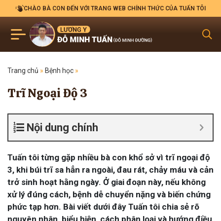
CHÀO BÀ CON ĐẾN VỚI TRANG WEB CHÍNH THỨC CỦA TUẤN TÔI
Trang chủ
»
Bệnh học
»
Trĩ Ngoại Độ 3
Nội dung chính
Tuấn tôi từng gặp nhiều bà con khổ sở vì trĩ ngoại độ
3, khi búi trĩ sa hẳn ra ngoài, đau rát, chảy máu và cản
trở sinh hoạt hằng ngày. Ở giai đoạn này, nếu không
xử lý đúng cách, bệnh dễ chuyển nặng và biến chứng
phức tạp hơn. Bài viết dưới đây Tuấn tôi chia sẻ rõ
nguyên nhân, biểu hiện, cách phân loại và hướng điều