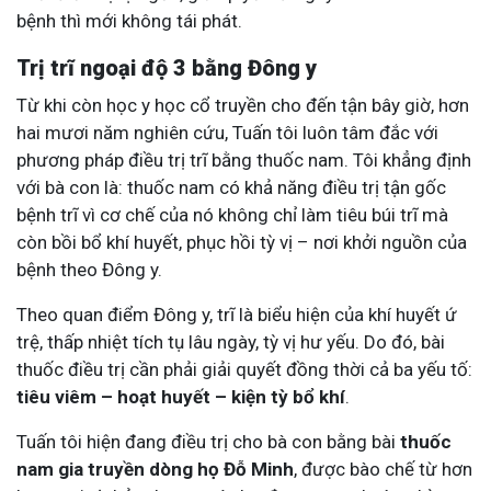
bệnh thì mới không tái phát.
Trị trĩ ngoại độ 3 bằng Đông y
Từ khi còn học y học cổ truyền cho đến tận bây giờ, hơn
hai mươi năm nghiên cứu, Tuấn tôi luôn tâm đắc với
phương pháp điều trị trĩ bằng thuốc nam. Tôi khẳng định
với bà con là: thuốc nam có khả năng điều trị tận gốc
bệnh trĩ vì cơ chế của nó không chỉ làm tiêu búi trĩ mà
còn bồi bổ khí huyết, phục hồi tỳ vị – nơi khởi nguồn của
bệnh theo Đông y.
Theo quan điểm Đông y, trĩ là biểu hiện của khí huyết ứ
trệ, thấp nhiệt tích tụ lâu ngày, tỳ vị hư yếu. Do đó, bài
thuốc điều trị cần phải giải quyết đồng thời cả ba yếu tố:
tiêu viêm – hoạt huyết – kiện tỳ bổ khí
.
Tuấn tôi hiện đang điều trị cho bà con bằng bài
thuốc
nam gia truyền dòng họ Đỗ Minh
, được bào chế từ hơn