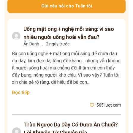
Gửi câu hỏi cho Tuấn tôi
Uống mật ong + nghệ mỗi sáng: vì sao
nhiều người uống hoài vẫn đau?
Ẩn Danh
.
2 ngày trước
Bà con uống nghệ + mật ong mỗi sáng để chữa đau
dạ dày, làm đẹp da, tăng đề kháng... nhưng vẫn không
ít người uống hoài mà chẳng đỡ, thậm chí còn thấy
đầy bụng, nóng người, khó chịu. Vì sao vậy? Tuấn tôi
xin chia sẻ rõ ràng, dễ hiểu để bà con...
Đọc tiếp
565 lượt xem
Trào Ngược Dạ Dày Có Được Ăn Chuối?
Lời Khuyên Từ Chuyên Gia