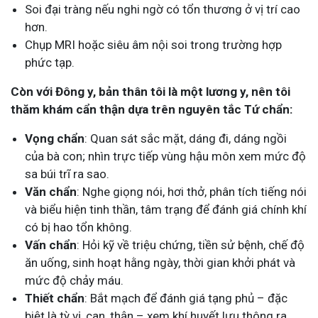
Soi đại tràng nếu nghi ngờ có tổn thương ở vị trí cao
hơn.
Chụp MRI hoặc siêu âm nội soi trong trường hợp
phức tạp.
Còn với Đông y, bản thân tôi là một lương y, nên tôi
thăm khám cẩn thận dựa trên nguyên tắc Tứ chẩn:
Vọng chẩn
: Quan sát sắc mặt, dáng đi, dáng ngồi
của bà con; nhìn trực tiếp vùng hậu môn xem mức độ
sa búi trĩ ra sao.
Văn chẩn
: Nghe giọng nói, hơi thở, phân tích tiếng nói
và biểu hiện tinh thần, tâm trạng để đánh giá chính khí
có bị hao tổn không.
Vấn chẩn
: Hỏi kỹ về triệu chứng, tiền sử bệnh, chế độ
ăn uống, sinh hoạt hằng ngày, thời gian khởi phát và
mức độ chảy máu.
Thiết chẩn
: Bắt mạch để đánh giá tạng phủ – đặc
biệt là tỳ vị, can, thận – xem khí huyết lưu thông ra