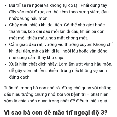
Búi trĩ sa ra ngoài và không tự co lại: Phải dùng tay
đẩy vào mới được, có thể kèm theo sưng viêm, đau
nhức vùng hậu môn.
Chảy máu nhiều khi đại tiện: Có thể nhỏ giọt hoặc
thành tia, kéo dài sau mỗi lần đi cầu, khiến bà con
mệt mỏi, thiếu máu, hoa mắt chóng mặt.
Cảm giác đau rát, vướng víu thường xuyên: Không chỉ
khi đại tiện, mà cả khi đi lại, ngồi lâu hoặc vận động
nhẹ cũng cảm thấy khó chịu.
Xuất hiện chất dịch nhầy: Làm ẩm ướt vùng hậu môn,
dễ gây viêm nhiễm, nhiễm trùng nếu không vệ sinh
đúng cách.
Tuấn tôi mong bà con nhớ rõ: đừng chủ quan với những
dấu hiệu tưởng chừng nhỏ, bởi với bệnh trĩ – phát hiện
sớm là chìa khóa quan trọng nhất để điều trị hiệu quả.
Vì sao bà con dễ mắc trĩ ngoại độ 3?