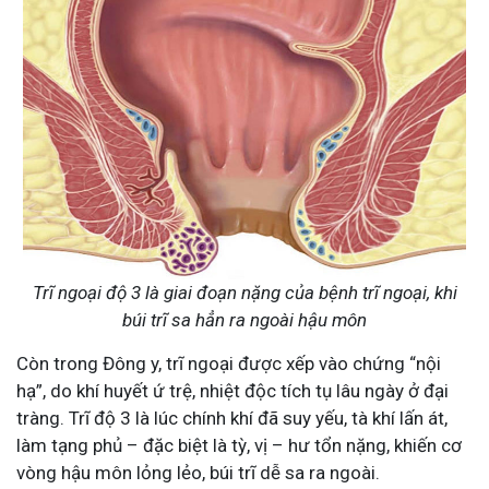
Trĩ ngoại độ 3 là giai đoạn nặng của bệnh trĩ ngoại, khi
búi trĩ sa hẳn ra ngoài hậu môn
Còn trong Đông y, trĩ ngoại được xếp vào chứng “nội
hạ”, do khí huyết ứ trệ, nhiệt độc tích tụ lâu ngày ở đại
tràng. Trĩ độ 3 là lúc chính khí đã suy yếu, tà khí lấn át,
làm tạng phủ – đặc biệt là tỳ, vị – hư tổn nặng, khiến cơ
vòng hậu môn lỏng lẻo, búi trĩ dễ sa ra ngoài.