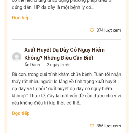
có thể nếu chúng ta áp dụng phương pháp điều trị
đúng đắn. HP dạ dày là một bệnh lý có...
Đọc tiếp
374 lượt xem
Xuất Huyết Dạ Dày Có Nguy Hiểm
Không? Những Điều Cần Biết
Ẩn Danh
.
2 ngày trước
Bà con, trong quá trình khám chữa bệnh, Tuấn tôi nhận
thấy rất nhiều người lo lắng về tình trạng xuất huyết
dạ dày và tự hỏi "xuất huyết dạ dày có nguy hiểm
không?" Thực tế, đây là một vấn đề cần được chú ý vì
nếu không điều trị kịp thời, có thể...
Đọc tiếp
356 lượt xem