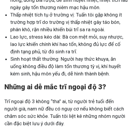
nóng, uống bia rượu, dễ sinh huyết nhiệt, nhiệt tích lâu
ngày gây tổn thương niêm mạc hậu môn.
Thấp nhiệt tích tụ ở trường vị: Tuấn tôi gặp không ít
trường hợp trĩ do trường vị thấp nhiệt gây táo bón,
phân khô, rặn nhiều khiến búi trĩ sa ra ngoài.
Lao lực, stress kéo dài: Bà con mệt mỏi, suy nhược,
lao lực khiến chính khí hao tổn, không đủ lực để cố
định tạng phủ, từ đó sinh ra trĩ.
Sinh hoạt thất thường: Người hay thức khuya, ăn
uống không điều độ làm tổn thương tỳ vị, khí huyết
kém sinh, hậu môn yếu đi, dễ hình thành bệnh.
Những ai dễ mắc trĩ ngoại độ 3?
Trĩ ngoại độ 3 không “tha” ai, từ người trẻ tuổi đến
người già, nam nữ đều có nguy cơ nếu không biết cách
chăm sóc sức khỏe. Tuấn tôi liệt kê những nhóm người
cần đặc biệt lưu ý dưới đây.