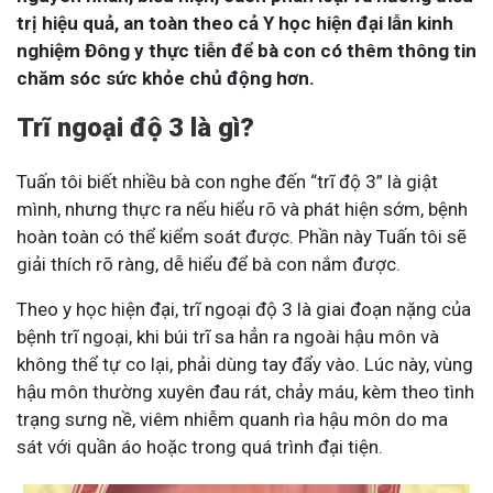
trị hiệu quả, an toàn theo cả Y học hiện đại lẫn kinh
nghiệm Đông y thực tiễn để bà con có thêm thông tin
chăm sóc sức khỏe chủ động hơn.
Trĩ ngoại độ 3 là gì?
Tuấn tôi biết nhiều bà con nghe đến “trĩ độ 3” là giật
mình, nhưng thực ra nếu hiểu rõ và phát hiện sớm, bệnh
hoàn toàn có thể kiểm soát được. Phần này Tuấn tôi sẽ
giải thích rõ ràng, dễ hiểu để bà con nắm được.
Theo y học hiện đại, trĩ ngoại độ 3 là giai đoạn nặng của
bệnh trĩ ngoại, khi búi trĩ sa hẳn ra ngoài hậu môn và
không thể tự co lại, phải dùng tay đẩy vào. Lúc này, vùng
hậu môn thường xuyên đau rát, chảy máu, kèm theo tình
trạng sưng nề, viêm nhiễm quanh rìa hậu môn do ma
sát với quần áo hoặc trong quá trình đại tiện.