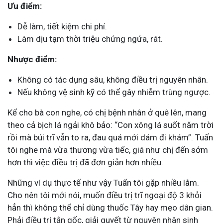
Ưu điểm:
Dễ làm, tiết kiệm chi phí.
Làm dịu tạm thời triệu chứng ngứa, rát.
Nhược điểm:
Không có tác dụng sâu, không điều trị nguyên nhân.
Nếu không vệ sinh kỹ có thể gây nhiễm trùng ngược.
Kể cho bà con nghe, có chị bệnh nhân ở quê lên, mang
theo cả bịch lá ngải khô bảo: “Con xông lá suốt năm trời
rồi mà búi trĩ vẫn to ra, đau quá mới dám đi khám”. Tuấn
tôi nghe mà vừa thương vừa tiếc, giá như chị đến sớm
hơn thì việc điều trị đã đơn giản hơn nhiều.
Những ví dụ thực tế như vậy Tuấn tôi gặp nhiều lắm.
Cho nên tôi mới nói, muốn điều trị trĩ ngoại độ 3 khỏi
hẳn thì không thể chỉ dùng thuốc Tây hay mẹo dân gian.
Phải điều trị tận gốc, giải quyết từ nguyên nhân sinh