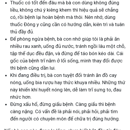
Thuốc có tốt đến đâu mà bà con dùng không đúng
liều, không chú ý kiêng khem thì hiệu quả sẽ chẳng
có, rồi bệnh lại hoàn bệnh mà thôi. Nên nhớ, dùng
thuốc Đông y cũng cần có hướng dẫn, kiên trì và tuân
thủ đầy đủ.
Để phòng ngừa bệnh, bà con nhớ giúp tôi là phải ăn
nhiều rau xanh, uống đủ nước, tránh ngồi lâu một chỗ,
tập thể dục đều đặn, và đừng để táo bón kéo dài. Cái
gốc của bệnh trĩ nằm ở lối sống, mình thay đổi được
thì bệnh cũng dần lui.
Khi đang điều trị, bà con tuyệt đối tránh ăn đồ cay
nóng, uống bia rượu hay thức khuya nhiều. Những thứ
này khiến khí huyết nóng lên, dễ làm trĩ sưng to, đau
nhức hơn.
Đừng xấu hổ, đừng giấu bệnh. Càng giấu thì bệnh
càng nặng. Có vấn đề là phải nói, phải hỏi, phải tìm
đến người có chuyên môn để chữa trị đúng hướng.