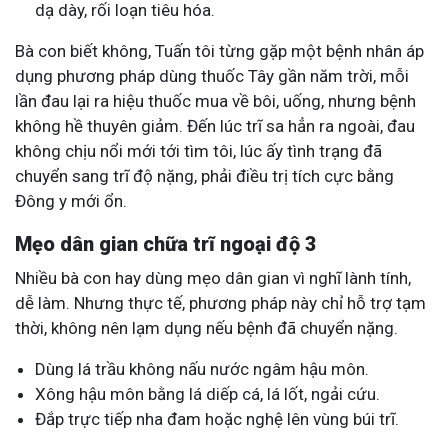
dạ dày, rối loạn tiêu hóa.
Bà con biết không, Tuấn tôi từng gặp một bệnh nhân áp
dụng phương pháp dùng thuốc Tây gần năm trời, mỗi
lần đau lại ra hiệu thuốc mua về bôi, uống, nhưng bệnh
không hề thuyên giảm. Đến lúc trĩ sa hẳn ra ngoài, đau
không chịu nổi mới tới tìm tôi, lúc ấy tình trạng đã
chuyển sang trĩ độ nặng, phải điều trị tích cực bằng
Đông y mới ổn.
Mẹo dân gian chữa trĩ ngoại độ 3
Nhiều bà con hay dùng mẹo dân gian vì nghĩ lành tính,
dễ làm. Nhưng thực tế, phương pháp này chỉ hỗ trợ tạm
thời, không nên lạm dụng nếu bệnh đã chuyển nặng.
Dùng lá trầu không nấu nước ngâm hậu môn.
Xông hậu môn bằng lá diếp cá, lá lốt, ngải cứu.
Đắp trực tiếp nha đam hoặc nghệ lên vùng búi trĩ.