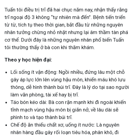
Tuấn tôi điều trị trĩ đã hai chục năm nay, nhận thấy rằng
trĩ ngoại độ 3 không “tự nhiên mà đến”. Bệnh tiến triển
từ từ, tích tụ theo thời gian, bắt đầu từ những nguyên
nhân tưởng chừng nhỏ nhặt nhưng lại âm thầm tàn phá
cơ thể. Dưới đây là những nguyên nhân phổ biến Tuấn
tôi thường thấy ở bà con khi thăm khám.
Theo y học hiện đại:
Lối sống ít vận động: Ngồi nhiều, đứng lâu một chỗ
gây áp lực lớn lên vùng hậu môn, khiến máu khó lưu
thông, dễ hình thành búi trĩ. Đây là lý do tại sao người
làm văn phòng, tài xế hay bị trĩ.
Táo bón kéo dài: Bà con rặn mạnh khi đi ngoài khiến
tĩnh mạch vùng hậu môn bị giãn nở, về lâu dài sẽ
phình to và tạo thành búi trĩ.
Chế độ ăn thiếu chất xơ, uống ít nước: Là nguyên
nhân hàng đầu gây rối loạn tiêu hóa, phân khô, đi