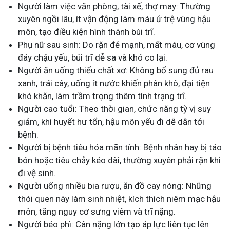
Người làm việc văn phòng, tài xế, thợ may: Thường
xuyên ngồi lâu, ít vận động làm máu ứ trệ vùng hậu
môn, tạo điều kiện hình thành búi trĩ.
Phụ nữ sau sinh: Do rặn đẻ mạnh, mất máu, cơ vùng
đáy chậu yếu, búi trĩ dễ sa và khó co lại.
Người ăn uống thiếu chất xơ: Không bổ sung đủ rau
xanh, trái cây, uống ít nước khiến phân khô, đại tiện
khó khăn, làm trầm trọng thêm tình trạng trĩ.
Người cao tuổi: Theo thời gian, chức năng tỳ vị suy
giảm, khí huyết hư tổn, hậu môn yếu đi dễ dẫn tới
bệnh.
Người bị bệnh tiêu hóa mãn tính: Bệnh nhân hay bị táo
bón hoặc tiêu chảy kéo dài, thường xuyên phải rặn khi
đi vệ sinh.
Người uống nhiều bia rượu, ăn đồ cay nóng: Những
thói quen này làm sinh nhiệt, kích thích niêm mạc hậu
môn, tăng nguy cơ sưng viêm và trĩ nặng.
Người béo phì: Cân nặng lớn tạo áp lực liên tục lên