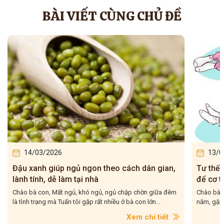
BÀI VIẾT CÙNG CHỦ ĐỀ
13/03/2026
12/0
Tư thế dưỡng thận và cách ngủ sao cho đúng
Giữ ấm 
để cơ thể khỏe hơn
giúp b
Chào bà con, Tuấn tôi làm nghề y học cổ truyền đã hơn 20
Chào bà c
năm, gặp rất nhiều bà con than phiền chuyện ngủ không...
rằng, càn
Xem chi tiết