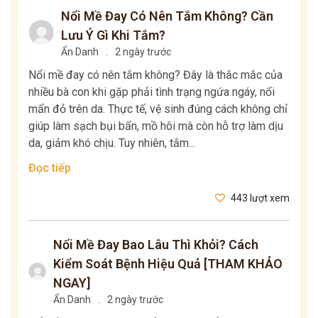
Nổi Mề Đay Có Nên Tắm Không? Cần
Lưu Ý Gì Khi Tắm?
Ẩn Danh
.
2 ngày trước
Nổi mề đay có nên tắm không? Đây là thắc mắc của
nhiều bà con khi gặp phải tình trạng ngứa ngáy, nổi
mẩn đỏ trên da. Thực tế, vệ sinh đúng cách không chỉ
giúp làm sạch bụi bẩn, mồ hôi mà còn hỗ trợ làm dịu
da, giảm khó chịu. Tuy nhiên, tắm...
Đọc tiếp
443 lượt xem
Nổi Mề Đay Bao Lâu Thì Khỏi? Cách
Kiểm Soát Bệnh Hiệu Quả [THAM KHẢO
NGAY]
Ẩn Danh
.
2 ngày trước