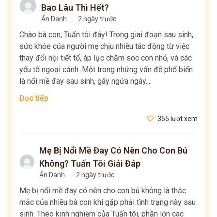
Bao Lâu Thì Hết?
Ẩn Danh
.
2 ngày trước
Chào bà con, Tuấn tôi đây! Trong giai đoạn sau sinh,
sức khỏe của người mẹ chịu nhiều tác động từ việc
thay đổi nội tiết tố, áp lực chăm sóc con nhỏ, và các
yếu tố ngoại cảnh. Một trong những vấn đề phổ biến
là nổi mề đay sau sinh, gây ngứa ngáy,...
Đọc tiếp
355 lượt xem
Mẹ Bị Nổi Mề Đay Có Nên Cho Con Bú
Không? Tuấn Tôi Giải Đáp
Ẩn Danh
.
2 ngày trước
Mẹ bị nổi mề đay có nên cho con bú không là thắc
mắc của nhiều bà con khi gặp phải tình trạng này sau
sinh. Theo kinh nghiệm của Tuấn tôi, phần lớn các