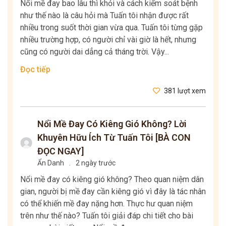
Nổi mề đay bao lâu thì khỏi và cách kiểm soát bệnh
như thế nào là câu hỏi mà Tuấn tôi nhận được rất
nhiều trong suốt thời gian vừa qua. Tuấn tôi từng gặp
nhiều trường hợp, có người chỉ vài giờ là hết, nhưng
cũng có người dai dẳng cả tháng trời. Vậy...
Đọc tiếp
381 lượt xem
Nổi Mề Đay Có Kiêng Gió Không? Lời
Khuyên Hữu Ích Từ Tuấn Tôi [BÀ CON
ĐỌC NGAY]
Ẩn Danh
.
2 ngày trước
Nổi mề đay có kiêng gió không? Theo quan niệm dân
gian, người bị mề đay cần kiêng gió vì đây là tác nhân
có thể khiến mề đay nặng hơn. Thực hư quan niệm
trên như thế nào? Tuấn tôi giải đáp chi tiết cho bài