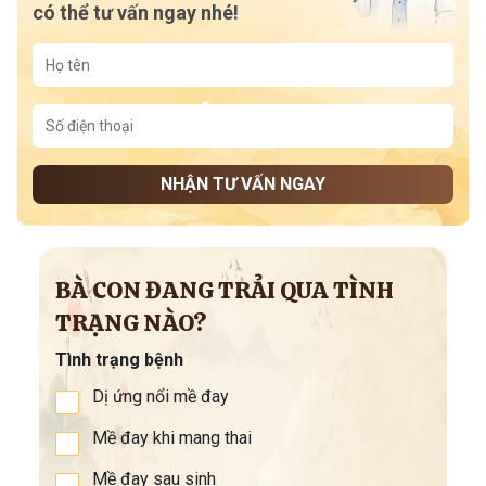
có thể tư vấn ngay nhé!
NHẬN TƯ VẤN NGAY
BÀ CON ĐANG TRẢI QUA TÌNH
TRẠNG NÀO?
Tình trạng bệnh
Dị ứng nổi mề đay
Mề đay khi mang thai
Mề đay sau sinh