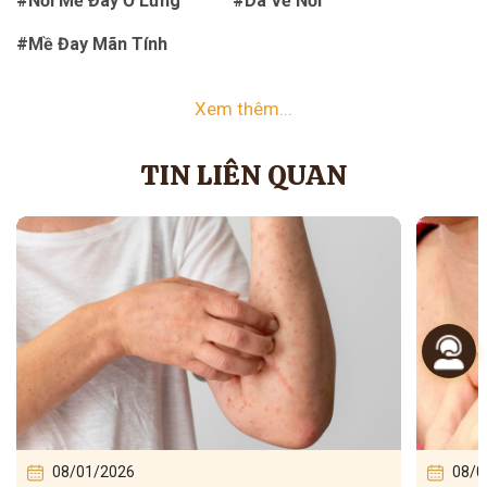
#Nổi Mề Đay Ở Lưng
#Da Vẽ Nổi
#Mề Đay Mãn Tính
Xem thêm...
TIN LIÊN QUAN
08/01/2026
08/0