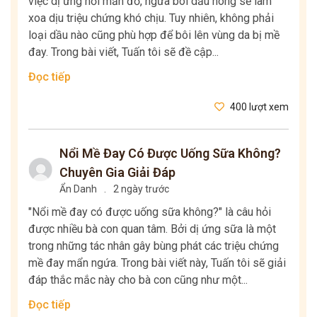
việc dị ứng nổi mẩn đỏ, ngứa bôi dầu nóng sẽ làm
xoa dịu triệu chứng khó chịu. Tuy nhiên, không phải
loại dầu nào cũng phù hợp để bôi lên vùng da bị mề
đay. Trong bài viết, Tuấn tôi sẽ đề cập...
Đọc tiếp
400 lượt xem
Nổi Mề Đay Có Được Uống Sữa Không?
Chuyên Gia Giải Đáp
Ẩn Danh
.
2 ngày trước
"Nổi mề đay có được uống sữa không?" là câu hỏi
được nhiều bà con quan tâm. Bởi dị ứng sữa là một
trong những tác nhân gây bùng phát các triệu chứng
mề đay mẩn ngứa. Trong bài viết này, Tuấn tôi sẽ giải
đáp thắc mắc này cho bà con cũng như một...
Đọc tiếp