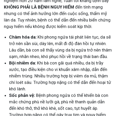
nghiệm hơn 20 năm làm nghề, Tuấn tôi khẳng định đây
KHÔNG PHẢI LÀ BỆNH NGUY HIỂM
đến tính mạng
nhưng có thể ảnh hưởng lớn đến cuộc sống, thẩm mỹ
làn da. Tuy nhiên, bệnh có thể dẫn đến nhiều biến chứng
nguy hiểm nếu không được kiểm soát kịp thời.
Chàm hóa da:
Khi phong ngứa tái phát liên tục, da sẽ
trở nên sần sùi, dày lên, mất đi độ đàn hồi tự nhiên.
Lâu dần, bà con sẽ thấy vùng da bị ngứa trở nên thâm
sạm, nhăn nheo, khó phục hồi về trạng thái ban đầu.
Bội nhiễm da:
Khi bà con gãi quá nhiều, da bị trầy
xước, tạo điều kiện cho vi khuẩn xâm nhập, dẫn đến
nhiễm trùng. Nhiều trường hợp bị viêm da mủ, thậm
chí loét sâu. Trường hợp nặng có thể dẫn đến hoại tử
khó lành.
Sốc phản vệ:
Bệnh phong ngứa có thể khiến bà con
mắc chứng phù nề lưỡi gà, phù nề thanh quản dẫn
đến khó thở, thở khò khè, sốt cao, tụt huyết áp.
Trường hợp nặng có thể gây trụy tim và nguy hiểm