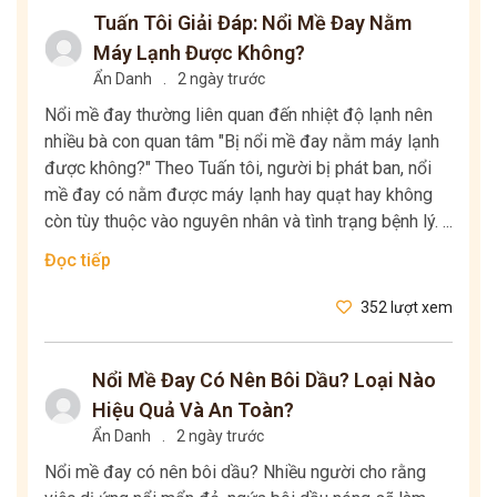
Tuấn Tôi Giải Đáp: Nổi Mề Đay Nằm
Máy Lạnh Được Không?
Ẩn Danh
.
2 ngày trước
Nổi mề đay thường liên quan đến nhiệt độ lạnh nên
nhiều bà con quan tâm "Bị nổi mề đay nằm máy lạnh
được không?" Theo Tuấn tôi, người bị phát ban, nổi
mề đay có nằm được máy lạnh hay quạt hay không
còn tùy thuộc vào nguyên nhân và tình trạng bệnh lý. ...
Đọc tiếp
352 lượt xem
Nổi Mề Đay Có Nên Bôi Dầu? Loại Nào
Hiệu Quả Và An Toàn?
Ẩn Danh
.
2 ngày trước
Nổi mề đay có nên bôi dầu? Nhiều người cho rằng