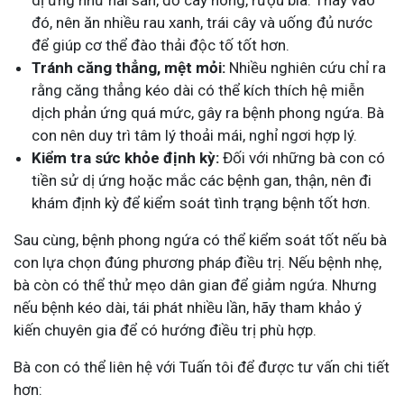
dị ứng như hải sản, đồ cay nóng, rượu bia. Thay vào
đó, nên ăn nhiều rau xanh, trái cây và uống đủ nước
để giúp cơ thể đào thải độc tố tốt hơn.
Tránh căng thẳng, mệt mỏi:
Nhiều nghiên cứu chỉ ra
rằng căng thẳng kéo dài có thể kích thích hệ miễn
dịch phản ứng quá mức, gây ra bệnh phong ngứa. Bà
con nên duy trì tâm lý thoải mái, nghỉ ngơi hợp lý.
Kiểm tra sức khỏe định kỳ:
Đối với những bà con có
tiền sử dị ứng hoặc mắc các bệnh gan, thận, nên đi
khám định kỳ để kiểm soát tình trạng bệnh tốt hơn.
Sau cùng, bệnh phong ngứa có thể kiểm soát tốt nếu bà
con lựa chọn đúng phương pháp điều trị. Nếu bệnh nhẹ,
bà còn có thể thử mẹo dân gian để giảm ngứa. Nhưng
nếu bệnh kéo dài, tái phát nhiều lần, hãy tham khảo ý
kiến chuyên gia để có hướng điều trị phù hợp.
Bà con có thể liên hệ với Tuấn tôi để được tư vấn chi tiết
hơn: