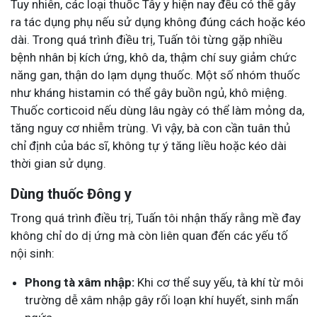
Tuy nhiên, các loại thuốc Tây y hiện nay đều có thể gây
ra tác dụng phụ nếu sử dụng không đúng cách hoặc kéo
dài. Trong quá trình điều trị, Tuấn tôi từng gặp nhiều
bệnh nhân bị kích ứng, khô da, thậm chí suy giảm chức
năng gan, thận do lạm dụng thuốc. Một số nhóm thuốc
như kháng histamin có thể gây buồn ngủ, khô miệng.
Thuốc corticoid nếu dùng lâu ngày có thể làm mỏng da,
tăng nguy cơ nhiễm trùng. Vì vậy, bà con cần tuân thủ
chỉ định của bác sĩ, không tự ý tăng liều hoặc kéo dài
thời gian sử dụng.
Dùng thuốc Đông y
Trong quá trình điều trị, Tuấn tôi nhận thấy rằng mề đay
không chỉ do dị ứng mà còn liên quan đến các yếu tố
nội sinh:
Phong tà xâm nhập:
Khi cơ thể suy yếu, tà khí từ môi
trường dễ xâm nhập gây rối loạn khí huyết, sinh mẩn