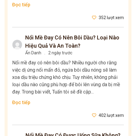
Đọc tiếp
352 lượt xem
Nổi Mề Đay Có Nên Bôi Dầu? Loại Nào
Hiệu Quả Và An Toàn?
Ẩn Danh
.
2 ngày trước
Nổi mề đay có nên bôi dầu? Nhiều người cho rằng
việc dị ứng nổi mẩn đỏ, ngứa bôi dầu nóng sẽ làm
xoa dịu triệu chứng khó chịu. Tuy nhiên, không phải
loại dầu nào cũng phù hợp để bôi lên vùng da bị mề
đay. Trong bài viết, Tuấn tôi sẽ đề cập...
Đọc tiếp
402 lượt xem
Nổi Mề Đay Có Được Uống Sữa Không?