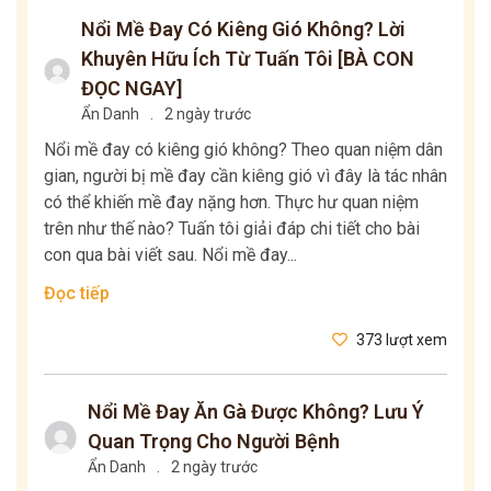
Nổi Mề Đay Có Kiêng Gió Không? Lời
Khuyên Hữu Ích Từ Tuấn Tôi [BÀ CON
ĐỌC NGAY]
Ẩn Danh
.
2 ngày trước
Nổi mề đay có kiêng gió không? Theo quan niệm dân
gian, người bị mề đay cần kiêng gió vì đây là tác nhân
có thể khiến mề đay nặng hơn. Thực hư quan niệm
trên như thế nào? Tuấn tôi giải đáp chi tiết cho bài
con qua bài viết sau. Nổi mề đay...
Đọc tiếp
373 lượt xem
Nổi Mề Đay Ăn Gà Được Không? Lưu Ý
Quan Trọng Cho Người Bệnh
Ẩn Danh
.
2 ngày trước