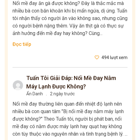
Nổi mề đay ăn gà được không? Đây là thắc mắc mà
nhiều bà con băn khoăn khi bị mẩn ngứa, dị ứng. Tuấn
tôi nhận thấy có người ăn vào không sao, nhưng cũng
có người bệnh nặng thêm. Vậy ăn thịt gà có thực sự
ảnh hưởng đến mề đay hay không? Cùng...
Đọc tiếp
494 lượt xem
Tuấn Tôi Giải Đáp: Nổi Mề Đay Nằm
Máy Lạnh Được Không?
Ẩn Danh
.
2 ngày trước
Nổi mề đay thường liên quan đến nhiệt độ lạnh nên
nhiều bà con quan tâm "Bị nổi mề đay nằm máy lạnh
được không?" Theo Tuấn tôi, người bị phát ban, nổi
mề đay có nằm được máy lạnh hay quạt hay không
còn tùy thuộc vào nguyên nhân và tình trạng bệnh lý. ...