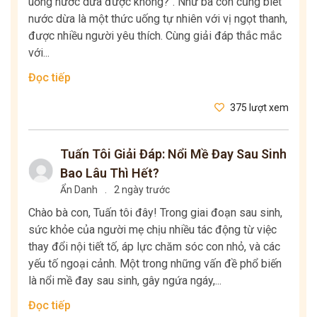
uống nước dừa được không?". Như bà con cũng biết
nước dừa là một thức uống tự nhiên với vị ngọt thanh,
được nhiều người yêu thích. Cùng giải đáp thắc mắc
với...
Đọc tiếp
375 lượt xem
Tuấn Tôi Giải Đáp: Nổi Mề Đay Sau Sinh
Bao Lâu Thì Hết?
Ẩn Danh
.
2 ngày trước
Chào bà con, Tuấn tôi đây! Trong giai đoạn sau sinh,
sức khỏe của người mẹ chịu nhiều tác động từ việc
thay đổi nội tiết tố, áp lực chăm sóc con nhỏ, và các
yếu tố ngoại cảnh. Một trong những vấn đề phổ biến
là nổi mề đay sau sinh, gây ngứa ngáy,...
Đọc tiếp