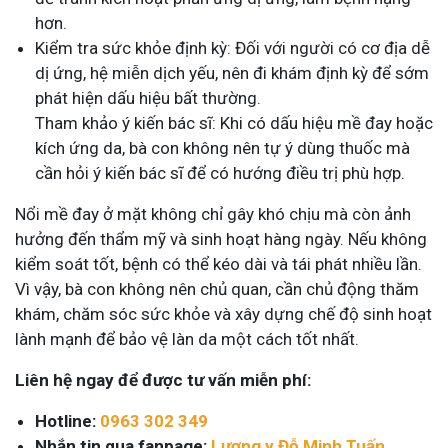
hơn.
Kiểm tra sức khỏe định kỳ: Đối với người có cơ địa dễ
dị ứng, hệ miễn dịch yếu, nên đi khám định kỳ để sớm
phát hiện dấu hiệu bất thường.
Tham khảo ý kiến bác sĩ: Khi có dấu hiệu mề đay hoặc
kích ứng da, bà con không nên tự ý dùng thuốc mà
cần hỏi ý kiến bác sĩ để có hướng điều trị phù hợp.
Nổi mề đay ở mặt không chỉ gây khó chịu mà còn ảnh
hưởng đến thẩm mỹ và sinh hoạt hàng ngày. Nếu không
kiểm soát tốt, bệnh có thể kéo dài và tái phát nhiều lần.
Vì vậy, bà con không nên chủ quan, cần chủ động thăm
khám, chăm sóc sức khỏe và xây dựng chế độ sinh hoạt
lành mạnh để bảo vệ làn da một cách tốt nhất.
Liên hệ ngay để được tư vấn miễn phí:
Hotline:
0963 302 349
Nhắn tin qua fanpage:
Lương y Đỗ Minh Tuấn