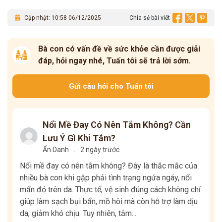
Cập nhật: 10:58 06/12/2025
Chia sẻ bài viết
Bà con có vấn đề về sức khỏe cần được giải
đáp, hỏi ngay nhé, Tuấn tôi sẽ trả lời sớm.
Gửi câu hỏi cho Tuấn tôi
Nổi Mề Đay Có Nên Tắm Không? Cần
Lưu Ý Gì Khi Tắm?
Ẩn Danh
.
2 ngày trước
Nổi mề đay có nên tắm không? Đây là thắc mắc của
nhiều bà con khi gặp phải tình trạng ngứa ngáy, nổi
mẩn đỏ trên da. Thực tế, vệ sinh đúng cách không chỉ
giúp làm sạch bụi bẩn, mồ hôi mà còn hỗ trợ làm dịu
da, giảm khó chịu. Tuy nhiên, tắm...