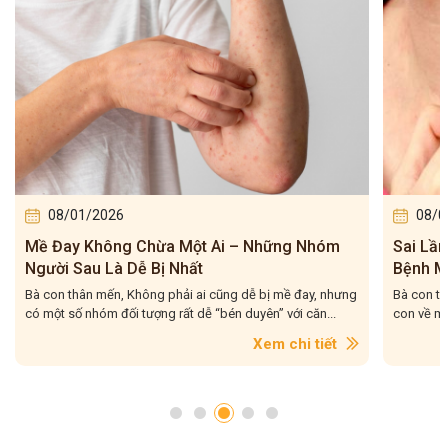
08/01/2026
08/0
Mề Đay Không Chừa Một Ai – Những Nhóm
Sai Lầ
Người Sau Là Dễ Bị Nhất
Bệnh M
Bà con thân mến, Không phải ai cũng dễ bị mề đay, nhưng
Bà con th
có một số nhóm đối tượng rất dễ “bén duyên” với căn...
con về mộ
Xem chi tiết