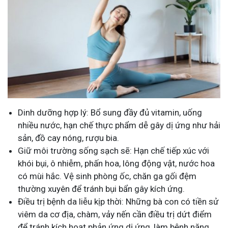
Dinh dưỡng hợp lý: Bổ sung đầy đủ vitamin, uống
nhiều nước, hạn chế thực phẩm dễ gây dị ứng như hải
sản, đồ cay nóng, rượu bia.
Giữ môi trường sống sạch sẽ: Hạn chế tiếp xúc với
khói bụi, ô nhiễm, phấn hoa, lông động vật, nước hoa
có mùi hắc. Vệ sinh phòng ốc, chăn ga gối đệm
thường xuyên để tránh bụi bẩn gây kích ứng.
Điều trị bệnh da liễu kịp thời: Những bà con có tiền sử
viêm da cơ địa, chàm, vảy nến cần điều trị dứt điểm
để tránh kích hoạt phản ứng dị ứng, làm bệnh nặng