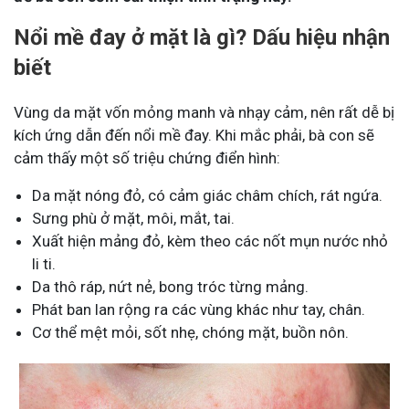
Nổi mề đay ở mặt là gì? Dấu hiệu nhận
biết
Vùng da mặt vốn mỏng manh và nhạy cảm, nên rất dễ bị
kích ứng dẫn đến nổi mề đay. Khi mắc phải, bà con sẽ
cảm thấy một số triệu chứng điển hình:
Da mặt nóng đỏ, có cảm giác châm chích, rát ngứa.
Sưng phù ở mặt, môi, mắt, tai.
Xuất hiện mảng đỏ, kèm theo các nốt mụn nước nhỏ
li ti.
Da thô ráp, nứt nẻ, bong tróc từng mảng.
Phát ban lan rộng ra các vùng khác như tay, chân.
Cơ thể mệt mỏi, sốt nhẹ, chóng mặt, buồn nôn.