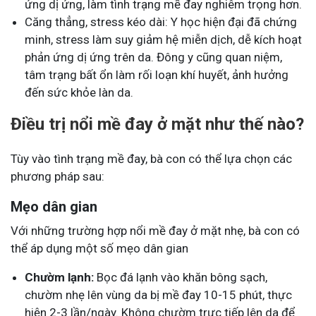
ứng dị ứng, làm tình trạng mề đay nghiêm trọng hơn.
Căng thẳng, stress kéo dài: Y học hiện đại đã chứng
minh, stress làm suy giảm hệ miễn dịch, dễ kích hoạt
phản ứng dị ứng trên da. Đông y cũng quan niệm,
tâm trạng bất ổn làm rối loạn khí huyết, ảnh hưởng
đến sức khỏe làn da.
Điều trị nổi mề đay ở mặt như thế nào?
Tùy vào tình trạng mề đay, bà con có thể lựa chọn các
phương pháp sau:
Mẹo dân gian
Với những trường hợp nổi mề đay ở mặt nhẹ, bà con có
thể áp dụng một số mẹo dân gian
Chườm lạnh:
Bọc đá lạnh vào khăn bông sạch,
chườm nhẹ lên vùng da bị mề đay 10-15 phút, thực
hiện 2-3 lần/ngày. Không chườm trực tiếp lên da để