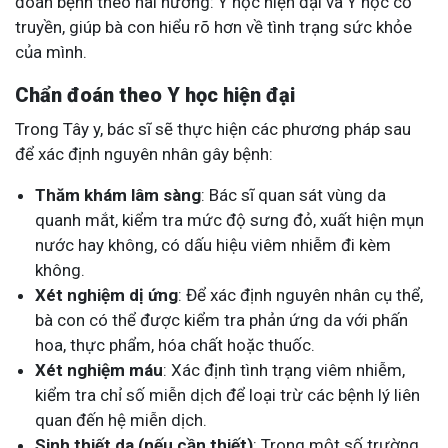
đoán bệnh theo hai hướng: Y học hiện đại và Y học cổ
truyền, giúp bà con hiểu rõ hơn về tình trạng sức khỏe
của mình.
Chẩn đoán theo Y học hiện đại
Trong Tây y, bác sĩ sẽ thực hiện các phương pháp sau
để xác định nguyên nhân gây bệnh:
Thăm khám lâm sàng
: Bác sĩ quan sát vùng da
quanh mắt, kiểm tra mức độ sưng đỏ, xuất hiện mụn
nước hay không, có dấu hiệu viêm nhiễm đi kèm
không.
Xét nghiệm dị ứng
: Để xác định nguyên nhân cụ thể,
bà con có thể được kiểm tra phản ứng da với phấn
hoa, thực phẩm, hóa chất hoặc thuốc.
Xét nghiệm máu
: Xác định tình trạng viêm nhiễm,
kiểm tra chỉ số miễn dịch để loại trừ các bệnh lý liên
quan đến hệ miễn dịch.
Sinh thiết da (nếu cần thiết)
: Trong một số trường