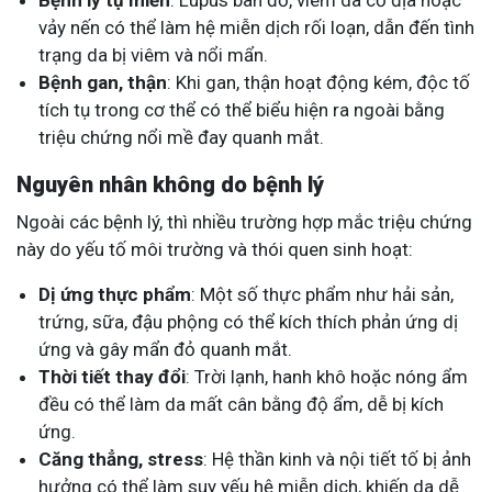
Bệnh lý tự miễn
: Lupus ban đỏ, viêm da cơ địa hoặc
vảy nến có thể làm hệ miễn dịch rối loạn, dẫn đến tình
trạng da bị viêm và nổi mẩn.
Bệnh gan, thận
: Khi gan, thận hoạt động kém, độc tố
tích tụ trong cơ thể có thể biểu hiện ra ngoài bằng
triệu chứng nổi mề đay quanh mắt.
Nguyên nhân không do bệnh lý
Ngoài các bệnh lý, thì nhiều trường hợp mắc triệu chứng
này do yếu tố môi trường và thói quen sinh hoạt:
Dị ứng thực phẩm
: Một số thực phẩm như hải sản,
trứng, sữa, đậu phộng có thể kích thích phản ứng dị
ứng và gây mẩn đỏ quanh mắt.
Thời tiết thay đổi
: Trời lạnh, hanh khô hoặc nóng ẩm
đều có thể làm da mất cân bằng độ ẩm, dễ bị kích
ứng.
Căng thẳng, stress
: Hệ thần kinh và nội tiết tố bị ảnh
hưởng có thể làm suy yếu hệ miễn dịch, khiến da dễ