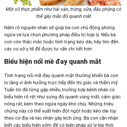
Một số thực phẩm như hải sản, trứng, sữa, đậu phộng có
thể gây mẩn đỏ quanh mắt
Nắm rõ nguyên nhân sẽ giúp bà con chủ động phòng
ngừa và lựa chọn phương pháp điều trị hợp lý. Nếu bà
con còn thắc mắc hoặc tình trạng kéo dài, hãy tìm đến
các cơ sở y tế để được tư vấn chi tiết hơn​.
Biểu hiện nổi mề đay quanh mắt
Tình trạng nổi mề đay quanh mắt thường khiến bà con
lo lắng vì ảnh hưởng trực tiếp đến thị giác và thẩm mỹ.
Tuấn tôi đã từng gặp nhiều trường hợp bệnh nhân có
biểu hiện rõ rệt như sưng đỏ quanh vùng mắt, cảm giác
nóng rát, kèm theo ngứa ngáy khó chịu. Những triệu
chứng này có thể xuất hiện đột ngột hoặc kéo dài tùy
theo cơ địa và tác nhân gây kích ứng. Bà con cần nhận
biết các biểu hiện sớm để có biện pháp xử lý kịp thời​.