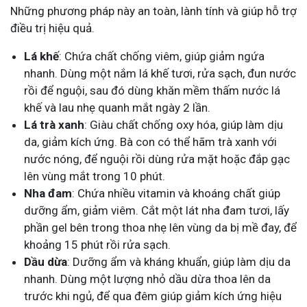
Những phương pháp này an toàn, lành tính và giúp hỗ trợ
điều trị hiệu quả.
Lá khế
: Chứa chất chống viêm, giúp giảm ngứa
nhanh. Dùng một nắm lá khế tươi, rửa sạch, đun nước
rồi để nguội, sau đó dùng khăn mềm thấm nước lá
khế và lau nhẹ quanh mắt ngày 2 lần.
Lá trà xanh
: Giàu chất chống oxy hóa, giúp làm dịu
da, giảm kích ứng. Bà con có thể hãm trà xanh với
nước nóng, để nguội rồi dùng rửa mặt hoặc đắp gạc
lên vùng mắt trong 10 phút.
Nha đam
: Chứa nhiều vitamin và khoáng chất giúp
dưỡng ẩm, giảm viêm. Cắt một lát nha đam tươi, lấy
phần gel bên trong thoa nhẹ lên vùng da bị mề đay, để
khoảng 15 phút rồi rửa sạch.
Dầu dừa
: Dưỡng ẩm và kháng khuẩn, giúp làm dịu da
nhanh. Dùng một lượng nhỏ dầu dừa thoa lên da
trước khi ngủ, để qua đêm giúp giảm kích ứng hiệu