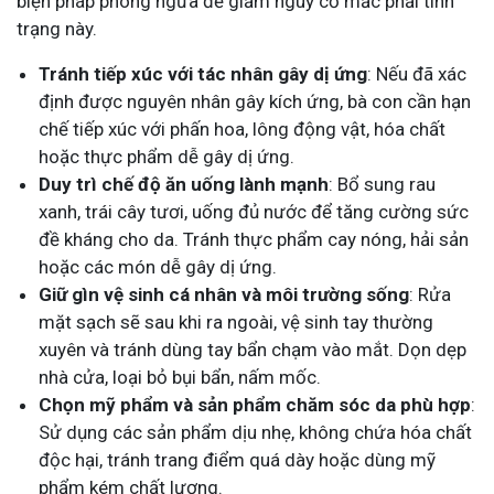
biện pháp phòng ngừa để giảm nguy cơ mắc phải tình
trạng này.
Tránh tiếp xúc với tác nhân gây dị ứng
: Nếu đã xác
định được nguyên nhân gây kích ứng, bà con cần hạn
chế tiếp xúc với phấn hoa, lông động vật, hóa chất
hoặc thực phẩm dễ gây dị ứng.
Duy trì chế độ ăn uống lành mạnh
: Bổ sung rau
xanh, trái cây tươi, uống đủ nước để tăng cường sức
đề kháng cho da. Tránh thực phẩm cay nóng, hải sản
hoặc các món dễ gây dị ứng.
Giữ gìn vệ sinh cá nhân và môi trường sống
: Rửa
mặt sạch sẽ sau khi ra ngoài, vệ sinh tay thường
xuyên và tránh dùng tay bẩn chạm vào mắt. Dọn dẹp
nhà cửa, loại bỏ bụi bẩn, nấm mốc.
Chọn mỹ phẩm và sản phẩm chăm sóc da phù hợp
:
Sử dụng các sản phẩm dịu nhẹ, không chứa hóa chất
độc hại, tránh trang điểm quá dày hoặc dùng mỹ
phẩm kém chất lượng.