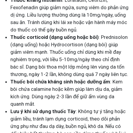
Thuốc kháng histamin
: Loratadin, Cetirizin,
Fexofenadin giúp giảm ngứa, sưng viêm do phản ứng
dị ứng. Liều lượng thường dùng là 10mg/ngày, uống
sau ăn. Tránh dùng khi lái xe hoặc vận hành máy móc
do thuốc có thể gây buồn ngủ.
Thuốc corticoid (dạng uống hoặc bôi)
: Prednisolon
(dạng uống) hoặc Hydrocortison (dạng bôi) giúp
giảm viêm mạnh. Thuốc uống chỉ dùng khi mề đay
nghiêm trọng, với liều 5-10mg/ngày theo chỉ định
bác sĩ. Dạng bôi thoa một lớp mỏng lên vùng da tổn
thương, ngày 1-2 lần, không dùng quá 7 ngày liên tục.
Thuốc bôi chứa kháng sinh hoặc dưỡng ẩm
: Kem
bôi chứa calamine hoặc kẽm giúp làm dịu da, giảm
kích ứng. Dùng ngày 2-3 lần để giữ ẩm vùng da
quanh mắt.
Lưu ý khi sử dụng thuốc Tây
: Không tự ý tăng hoặc
giảm liều, tránh lạm dụng corticoid, theo dõi phản
ứng phụ như đau dạ dày, buồn ngủ, khô da. Nếu có