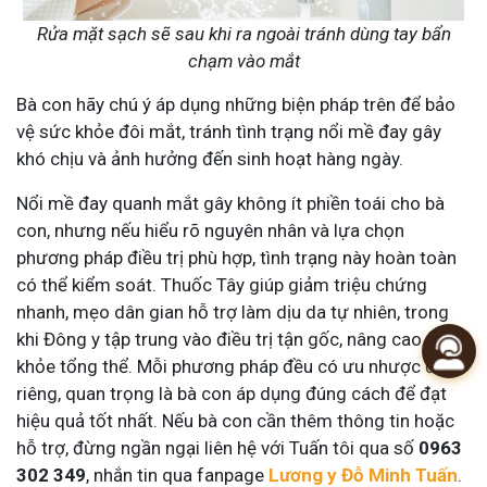
Rửa mặt sạch sẽ sau khi ra ngoài tránh dùng tay bẩn
chạm vào mắt
Bà con hãy chú ý áp dụng những biện pháp trên để bảo
vệ sức khỏe đôi mắt, tránh tình trạng nổi mề đay gây
khó chịu và ảnh hưởng đến sinh hoạt hàng ngày.
Nổi mề đay quanh mắt gây không ít phiền toái cho bà
con, nhưng nếu hiểu rõ nguyên nhân và lựa chọn
phương pháp điều trị phù hợp, tình trạng này hoàn toàn
có thể kiểm soát. Thuốc Tây giúp giảm triệu chứng
nhanh, mẹo dân gian hỗ trợ làm dịu da tự nhiên, trong
khi Đông y tập trung vào điều trị tận gốc, nâng cao sức
khỏe tổng thể. Mỗi phương pháp đều có ưu nhược điểm
riêng, quan trọng là bà con áp dụng đúng cách để đạt
hiệu quả tốt nhất. Nếu bà con cần thêm thông tin hoặc
hỗ trợ, đừng ngần ngại liên hệ với Tuấn tôi qua số
0963
302 349
, nhắn tin qua fanpage
Lương y Đỗ Minh Tuấn
.