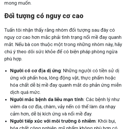
mong muốn​.
Đối tượng có nguy cơ cao
Tuấn tôi nhận thấy rằng nhóm đối tượng sau đây có
nguy cơ cao hơn mắc phải tình trạng nổi mề đay quanh
mắt. Nếu bà con thuộc một trong những nhóm này, hãy
chú ý theo dõi sức khỏe để có biện pháp phòng ngừa
phù hợp.
Người có cơ địa dị ứng
: Những người có tiền sử dị
ứng với phấn hoa, lông động vật, thực phẩm hoặc
hóa chất dễ bị mề đay quanh mắt do phản ứng miễn
dịch quá mức.
Người mắc bệnh da liễu mạn tính
: Các bệnh lý như
viêm da cơ địa, chàm, vảy nến có thể làm da nhạy
cảm hơn, dễ bị kích ứng và nổi mề đay.
Người tiếp xúc với môi trường ô nhiễm
: Khói bụi,
hóa chất công nghiệp, mỹ phẩm không phù hợp có