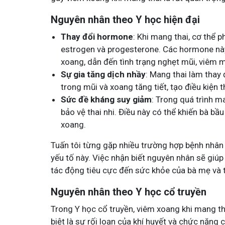
Tham gia nhóm
Nguyên nhân theo Y học hiện đại
Thay đổi hormone
: Khi mang thai, cơ thể p
estrogen và progesterone. Các hormone nà
xoang, dẫn đến tình trạng nghẹt mũi, viêm 
Sự gia tăng dịch nhầy
: Mang thai làm thay
trong mũi và xoang tăng tiết, tạo điều kiện 
Sức đề kháng suy giảm
: Trong quá trình m
bảo vệ thai nhi. Điều này có thể khiến bà b
xoang.
Tuấn tôi từng gặp nhiều trường hợp bệnh nhân 
yếu tố này. Việc nhận biết nguyên nhân sẽ giúp
tác động tiêu cực đến sức khỏe của bà mẹ và t
Nguyên nhân theo Y học cổ truyền
Trong Y học cổ truyền, viêm xoang khi mang th
biệt là sự rối loạn của khí huyết và chức năng 