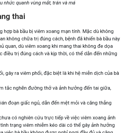
u nhức quanh vùng mắt, trán và má
ng thai
g hợp bà bầu bị viêm xoang mạn tính. Mặc dù không
an không chữa trị đúng cách, bệnh đã khiến bà bầu này
chủ quan, dù viêm xoang khi mang thai không đe dọa
 điều trị đúng cách và kịp thời, có thể dẫn đến những
, gây ra viêm phổi, đặc biệt là khi hệ miễn dịch của bà
àm tắc nghẽn đường thở và ảnh hưởng đến tai giữa,
gián đoạn giấc ngủ, dẫn đến mệt mỏi và căng thẳng
chưa có nghiên cứu trực tiếp về việc viêm xoang ảnh
 tình trạng viêm nhiễm kéo dài có thể gây ảnh hưởng
qua việc bà bầu không được nghỉ ngơi đầy đủ và căng