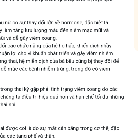
Tham gia nhóm
hụ nữ có sự thay đổi lớn về hormone, đặc biệt là
y làm tăng lưu lượng máu đến niêm mạc mũi và
mũi và dễ gây viêm xoang.
 đổi các chức năng của hệ hô hấp, khiến dịch nhầy
thuận lợi cho vi khuẩn phát triển và gây viêm nhiễm.
ang thai, hệ miễn dịch của bà bầu cũng bị thay đổi để
ầu dễ mắc các bệnh nhiễm trùng, trong đó có viêm
trong thai kỳ gặp phải tình trạng viêm xoang do các
 chúng ta điều trị hiệu quả hơn và hạn chế tối đa những
hai nhi.
ai được coi là do sự mất cân bằng trong cơ thể, đặc
của các tạng phế và thận.