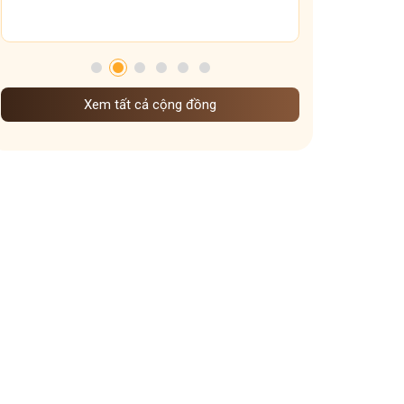
bài thuốc viêm xoang mũi Đỗ Minh Đường
Tham gia nhóm
đau đầu do viêm xoang
đơn thuốc viêm xoang cấp
Viêm xoang cấp ở trẻ em
Viêm xoang mãn tính
Xem tất cả cộng đồng