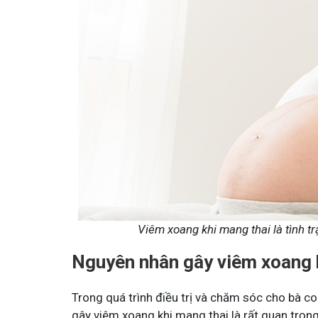
Mề Đay Đỗ Minh - Đánh Bay Mẩn Ngứa
Tuấn tôi
4,2K
thành viên
95,5k
thành
Mề đay, mẩn ngứa gây khó chịu và ảnh hưởng sinh hoạt.
Góc nhỏ tôi
Đây là nơi tôi chia sẻ cách giảm ngứa, làm dịu da và
tất tần tật
ngừa tái phát
thân theo 
Viêm xoang khi mang thai là tình t
Nguyên nhân gây viêm xoang 
Trong quá trình điều trị và chăm sóc cho bà co
gây viêm xoang khi mang thai là rất quan trọng