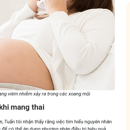
 - Y diệu thuốc nam
Hội Đau Xương Khớp - Tu
 viên
85,3K
thành viên
 chia sẻ với bà con về chuyện thuốc Nam, về
Cộng đồng cho bà con gặp vấn đ
 kiến thức sức khỏe và cách chăm sóc bản
Tuấn tôi học cách chăm sóc và đ
YHCT.
động linh hoạt.
rạng viêm nhiễm xảy ra trong các xoang mũi
khi mang thai
Tham gia
n, Tuấn tôi nhận thấy rằng việc tìm hiểu nguyên nhân
 để có thể áp dụng phương pháp điều trị hiệu quả.