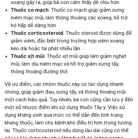
xoang gây ra, giúp bà con cảm thấy dễ chịu hơn.
Thuốc co mạch
: Thuốc co mạch giúp giảm sưng
niêm mạc mũi, làm thông thoáng các xoang, hỗ trợ
hô hấp dễ dàng hơn.
Thuốc corticosteroid
: Thuốc steroid được dùng để
giảm viêm, đặc biệt trong trường hợp viêm xoang
kéo dài hoặc tái phát nhiều lần.
Thuốc xịt mũi
: Thuốc xịt mũi giúp làm giảm nghẹt
mũi, làm dịu niêm mạc và hỗ trợ giảm sưng tấy,
thông thoáng đường thở.
Về ưu điểm, các nhóm thuốc này có tác dụng nhanh
chóng, giúp giảm đau, sưng tấy, và thông thoáng mũi
một cách hiệu quả. Tuy nhiên, bà con cũng cần lưu ý đến
một số nhược điểm khi sử dụng thuốc Tây y. Việc sử
dụng kháng sinh quá mức có thể dẫn đến tình trạng
kháng thuốc, làm cho bệnh khó điều trị hơn trong tương
lai. Thuốc corticosteroid nếu dùng lâu dài cũng có thể
gây ra tác dụng phụ như tăng huyết áp, loãng xương