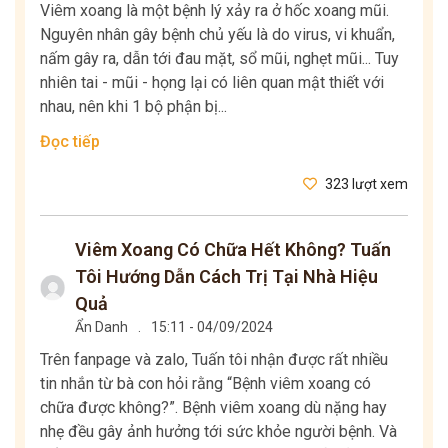
Viêm xoang là một bệnh lý xảy ra ở hốc xoang mũi.
Nguyên nhân gây bệnh chủ yếu là do virus, vi khuẩn,
nấm gây ra, dẫn tới đau mặt, sổ mũi, nghẹt mũi... Tuy
nhiên tai - mũi - họng lại có liên quan mật thiết với
nhau, nên khi 1 bộ phận bị...
Đọc tiếp
323 lượt xem
Viêm Xoang Có Chữa Hết Không? Tuấn
Tôi Hướng Dẫn Cách Trị Tại Nhà Hiệu
Quả
Ẩn Danh
.
15:11 - 04/09/2024
Trên fanpage và zalo, Tuấn tôi nhận được rất nhiều
tin nhắn từ bà con hỏi rằng “Bệnh viêm xoang có
chữa được không?”. Bệnh viêm xoang dù nặng hay
nhẹ đều gây ảnh hưởng tới sức khỏe người bệnh. Và