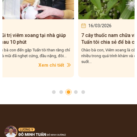
16/03/2026
06/0
7 cây thuốc nam chữa viêm xoang hiệu quả –
Tác độn
Tuấn tôi chia sẻ để bà con tham khảo
đến xoa
rõ
Chào bà con, Viêm xoang là căn bệnh mà Tuấn tôi gặp rất
Chào bà c
nhiều trong quá trình khám và chữa bệnh cho bà con
tôi lại g
suốt...
khó...
Xem chi tiết