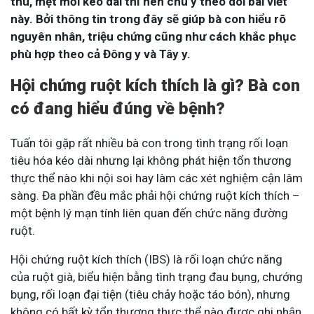
thu, mệt mỏi kéo dài thì nên chú ý theo dõi bài viết
này. Bởi thông tin trong đây sẽ giúp bà con hiểu rõ
nguyên nhân, triệu chứng cũng như cách khắc phục
phù hợp theo cả Đông y và Tây y.
Hội chứng ruột kích thích là gì? Bà con
có đang hiểu đúng về bệnh?
Tuấn tôi gặp rất nhiều bà con trong tình trạng rối loạn
tiêu hóa kéo dài nhưng lại không phát hiện tổn thương
thực thể nào khi nội soi hay làm các xét nghiệm cận lâm
sàng. Đa phần đều mắc phải hội chứng ruột kích thích –
một bệnh lý mạn tính liên quan đến chức năng đường
ruột.
Hội chứng ruột kích thích (IBS) là rối loạn chức năng
của ruột già, biểu hiện bằng tình trạng đau bụng, chướng
bụng, rối loạn đại tiện (tiêu chảy hoặc táo bón), nhưng
không có bất kỳ tổn thương thực thể nào được ghi nhận