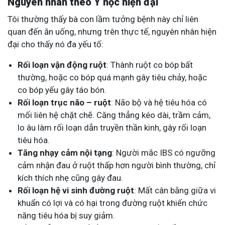
Nguyên nhân theo Y học hiện đại
Tôi thường thấy bà con lầm tưởng bệnh này chỉ liên
quan đến ăn uống, nhưng trên thực tế, nguyên nhân hiện
đại cho thấy nó đa yếu tố:
Rối loạn vận động ruột
: Thành ruột co bóp bất
thường, hoặc co bóp quá mạnh gây tiêu chảy, hoặc
co bóp yếu gây táo bón.
Rối loạn trục não – ruột
: Não bộ và hệ tiêu hóa có
mối liên hệ chặt chẽ. Căng thẳng kéo dài, trầm cảm,
lo âu làm rối loạn dẫn truyền thần kinh, gây rối loạn
tiêu hóa.
Tăng nhạy cảm nội tạng
: Người mắc IBS có ngưỡng
cảm nhận đau ở ruột thấp hơn người bình thường, chỉ
kích thích nhẹ cũng gây đau.
Rối loạn hệ vi sinh đường ruột
: Mất cân bằng giữa vi
khuẩn có lợi và có hại trong đường ruột khiến chức
năng tiêu hóa bị suy giảm.