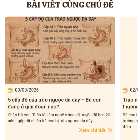
BÀI VIẾT CÙNG CHỦ ĐỀ
03/03/2026
02/0
5 cấp độ của trào ngược dạ dày – Bà con
Trào n
đang ở giai đoạn nào?
thường 
giữa đ
Chào bà con, Tuấn tôi làm nghề y học cổ truyền đã hơn 20
Bà con th
năm, gặp rất nhiều bà con bị trào ngược dạ dày...
trường hợ
đêm...
Xem chi tiết