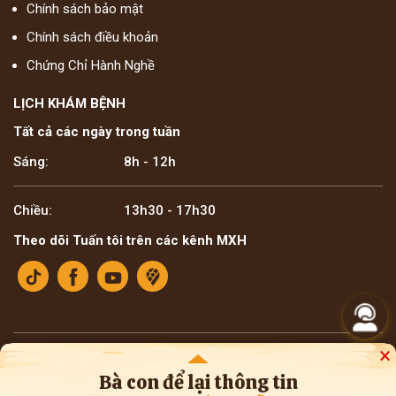
Chính sách bảo mật
Chính sách điều khoản
Chứng Chỉ Hành Nghề
LỊCH KHÁM BỆNH
Tất cả các ngày trong tuần
Sáng:
8h - 12h
Chiều:
13h30 - 17h30
Theo dõi Tuấn tôi trên các kênh MXH
×
Bản quyền ©2025 Lương y Đỗ Minh Tuấn
* Thông tin trên website mang tính tham khảo nội bộ về y học cổ truyền. Bà con
Bà con để lại thông tin
không nên tự ý áp dụng chẩn đoán hay điều trị bệnh, cần tham khảo ý kiến của