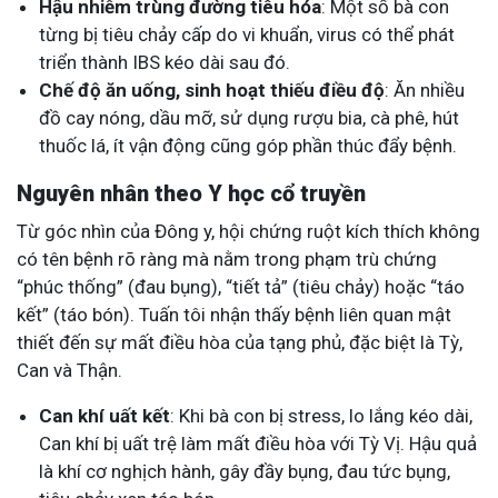
Hậu nhiễm trùng đường tiêu hóa
: Một số bà con
từng bị tiêu chảy cấp do vi khuẩn, virus có thể phát
triển thành IBS kéo dài sau đó.
Chế độ ăn uống, sinh hoạt thiếu điều độ
: Ăn nhiều
đồ cay nóng, dầu mỡ, sử dụng rượu bia, cà phê, hút
thuốc lá, ít vận động cũng góp phần thúc đẩy bệnh.
Nguyên nhân theo Y học cổ truyền
Từ góc nhìn của Đông y, hội chứng ruột kích thích không
có tên bệnh rõ ràng mà nằm trong phạm trù chứng
“phúc thống” (đau bụng), “tiết tả” (tiêu chảy) hoặc “táo
kết” (táo bón). Tuấn tôi nhận thấy bệnh liên quan mật
thiết đến sự mất điều hòa của tạng phủ, đặc biệt là Tỳ,
Can và Thận.
Can khí uất kết
: Khi bà con bị stress, lo lắng kéo dài,
Can khí bị uất trệ làm mất điều hòa với Tỳ Vị. Hậu quả
là khí cơ nghịch hành, gây đầy bụng, đau tức bụng,