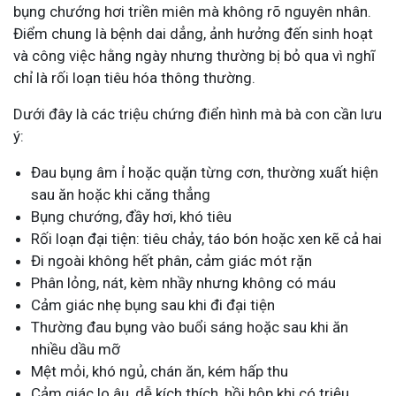
bụng chướng hơi triền miên mà không rõ nguyên nhân.
Điểm chung là bệnh dai dẳng, ảnh hưởng đến sinh hoạt
và công việc hằng ngày nhưng thường bị bỏ qua vì nghĩ
chỉ là rối loạn tiêu hóa thông thường.
Dưới đây là các triệu chứng điển hình mà bà con cần lưu
ý:
Đau bụng âm ỉ hoặc quặn từng cơn, thường xuất hiện
sau ăn hoặc khi căng thẳng
Bụng chướng, đầy hơi, khó tiêu
Rối loạn đại tiện: tiêu chảy, táo bón hoặc xen kẽ cả hai
Đi ngoài không hết phân, cảm giác mót rặn
Phân lỏng, nát, kèm nhầy nhưng không có máu
Cảm giác nhẹ bụng sau khi đi đại tiện
Thường đau bụng vào buổi sáng hoặc sau khi ăn
nhiều dầu mỡ
Mệt mỏi, khó ngủ, chán ăn, kém hấp thu
Cảm giác lo âu, dễ kích thích, hồi hộp khi có triệu