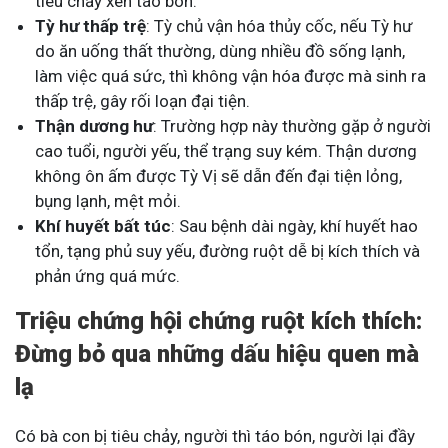
tiêu chảy xen táo bón.
Tỳ hư thấp trệ
: Tỳ chủ vận hóa thủy cốc, nếu Tỳ hư
do ăn uống thất thường, dùng nhiều đồ sống lạnh,
làm việc quá sức, thì không vận hóa được mà sinh ra
thấp trệ, gây rối loạn đại tiện.
Thận dương hư
: Trường hợp này thường gặp ở người
cao tuổi, người yếu, thể trạng suy kém. Thận dương
không ôn ấm được Tỳ Vị sẽ dẫn đến đại tiện lỏng,
bụng lạnh, mệt mỏi.
Khí huyết bất túc
: Sau bệnh dài ngày, khí huyết hao
tổn, tạng phủ suy yếu, đường ruột dễ bị kích thích và
phản ứng quá mức.
Triệu chứng hội chứng ruột kích thích:
Đừng bỏ qua những dấu hiệu quen mà
lạ
Có bà con bị tiêu chảy, người thì táo bón, người lại đầy