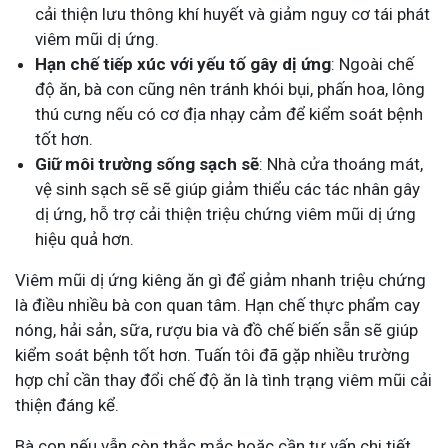
cải thiện lưu thông khí huyết và giảm nguy cơ tái phát
viêm mũi dị ứng.
Hạn chế tiếp xúc với yếu tố gây dị ứng
: Ngoài chế
độ ăn, bà con cũng nên tránh khói bụi, phấn hoa, lông
thú cưng nếu có cơ địa nhạy cảm để kiểm soát bệnh
tốt hơn.
Giữ môi trường sống sạch sẽ
: Nhà cửa thoáng mát,
vệ sinh sạch sẽ sẽ giúp giảm thiểu các tác nhân gây
dị ứng, hỗ trợ cải thiện triệu chứng viêm mũi dị ứng
hiệu quả hơn.
Viêm mũi dị ứng kiêng ăn gì để giảm nhanh triệu chứng
là điều nhiều bà con quan tâm. Hạn chế thực phẩm cay
nóng, hải sản, sữa, rượu bia và đồ chế biến sẵn sẽ giúp
kiểm soát bệnh tốt hơn. Tuấn tôi đã gặp nhiều trường
hợp chỉ cần thay đổi chế độ ăn là tình trạng viêm mũi cải
thiện đáng kể.
Bà con nếu vẫn còn thắc mắc hoặc cần tư vấn chi tiết