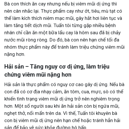
Bà con thích ăn cay nhưng nếu bị viêm mũi dị ứng thì
nên cân nhắc lại. Thực phẩm cay như ớt, tiêu, mù tạt có
thể làm kích thích niêm mạc mũi, gây hắt hơi liên tục và
làm tăng tiết dịch mũi. Tuấn tôi từng gặp nhiều bệnh
nhân chỉ cần ăn một bữa lẩu cay là hôm sau đã bị chảy
nước mũi ròng ròng. Do đó, bà con nên hạn chế tối đa
nhóm thực phẩm này để tránh làm triệu chứng viêm mũi
nặng hơn.
Hải sản – Tăng nguy cơ dị ứng, làm triệu
chứng viêm mũi nặng hơn
Hải sản là thực phẩm có nguy cơ cao gây dị ứng. Nếu bà
con đã có cơ địa nhạy cảm, ăn tôm, cua, mực, sò có thể
khiến tình trạng viêm mũi dị ứng trở nên nghiêm trọng
hơn. Một số người sau khi ăn hải sản còn bị ngứa mũi,
nghẹt thở, nổi mẩn trên da. Vì thế, Tuấn tôi khuyên bà
con bị viêm mũi dị ứng nên hạn chế hoặc tránh hẳn hải
sản để bảo vệ sức khỏe đường hô hấp.