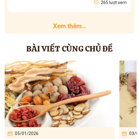
265 lượt xem
Xem thêm...
BÀI VIẾT CÙNG CHỦ ĐỀ
03/01/2026
03/0