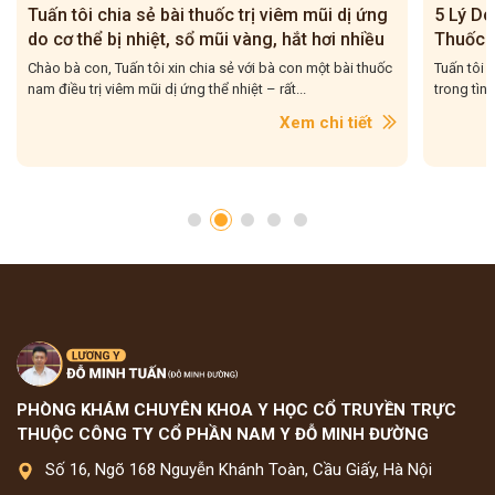
5 Lý Do Thuyết Phục Bà Con Tin Dùng Bài
Tại Sao
Thuốc Chữa Viêm Họng, Viêm Amidan Của
Thuốc 
Tuấn Tôi
Đường 
Tuấn tôi gặp rất nhiều bà con bị viêm họng, viêm amidan
Viêm họn
trong tình trạng bệnh cứ đỡ rồi lại tái phát. Có người đã...
đơn giản,
trường hợ
Xem chi tiết
PHÒNG KHÁM CHUYÊN KHOA Y HỌC CỔ TRUYỀN TRỰC
THUỘC CÔNG TY CỔ PHẦN NAM Y ĐỖ MINH ĐƯỜNG
Số 16, Ngõ 168 Nguyễn Khánh Toàn, Cầu Giấy, Hà Nội