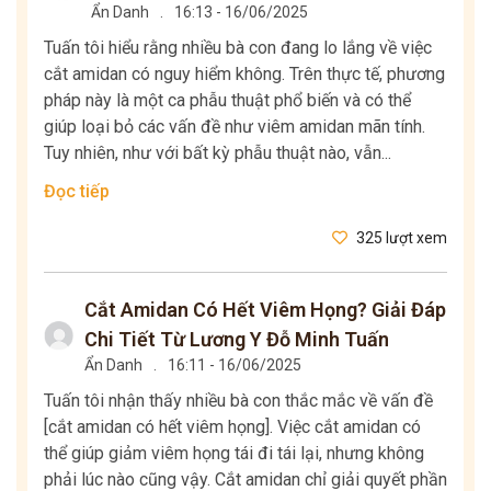
Ẩn Danh
.
16:13 - 16/06/2025
Tuấn tôi hiểu rằng nhiều bà con đang lo lắng về việc
cắt amidan có nguy hiểm không. Trên thực tế, phương
pháp này là một ca phẫu thuật phổ biến và có thể
giúp loại bỏ các vấn đề như viêm amidan mãn tính.
Tuy nhiên, như với bất kỳ phẫu thuật nào, vẫn...
Đọc tiếp
325 lượt xem
Cắt Amidan Có Hết Viêm Họng? Giải Đáp
Chi Tiết Từ Lương Y Đỗ Minh Tuấn
Ẩn Danh
.
16:11 - 16/06/2025
Tuấn tôi nhận thấy nhiều bà con thắc mắc về vấn đề
[cắt amidan có hết viêm họng]. Việc cắt amidan có
thể giúp giảm viêm họng tái đi tái lại, nhưng không
phải lúc nào cũng vậy. Cắt amidan chỉ giải quyết phần