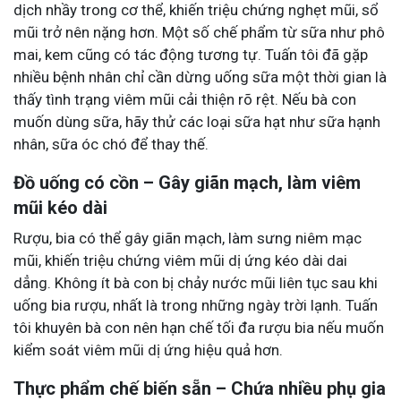
dịch nhầy trong cơ thể, khiến triệu chứng nghẹt mũi, sổ
mũi trở nên nặng hơn. Một số chế phẩm từ sữa như phô
mai, kem cũng có tác động tương tự. Tuấn tôi đã gặp
nhiều bệnh nhân chỉ cần dừng uống sữa một thời gian là
thấy tình trạng viêm mũi cải thiện rõ rệt. Nếu bà con
muốn dùng sữa, hãy thử các loại sữa hạt như sữa hạnh
nhân, sữa óc chó để thay thế.
Đồ uống có cồn – Gây giãn mạch, làm viêm
mũi kéo dài
Rượu, bia có thể gây giãn mạch, làm sưng niêm mạc
mũi, khiến triệu chứng viêm mũi dị ứng kéo dài dai
dẳng. Không ít bà con bị chảy nước mũi liên tục sau khi
uống bia rượu, nhất là trong những ngày trời lạnh. Tuấn
tôi khuyên bà con nên hạn chế tối đa rượu bia nếu muốn
kiểm soát viêm mũi dị ứng hiệu quả hơn.
Thực phẩm chế biến sẵn – Chứa nhiều phụ gia