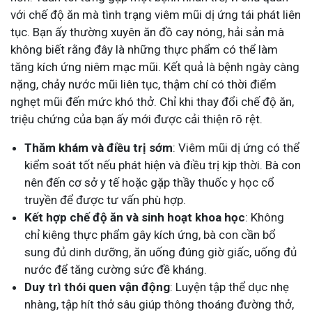
với chế độ ăn mà tình trạng viêm mũi dị ứng tái phát liên
tục. Bạn ấy thường xuyên ăn đồ cay nóng, hải sản mà
không biết rằng đây là những thực phẩm có thể làm
tăng kích ứng niêm mạc mũi. Kết quả là bệnh ngày càng
nặng, chảy nước mũi liên tục, thậm chí có thời điểm
nghẹt mũi đến mức khó thở. Chỉ khi thay đổi chế độ ăn,
triệu chứng của bạn ấy mới được cải thiện rõ rệt.
Thăm khám và điều trị sớm
: Viêm mũi dị ứng có thể
kiểm soát tốt nếu phát hiện và điều trị kịp thời. Bà con
nên đến cơ sở y tế hoặc gặp thầy thuốc y học cổ
truyền để được tư vấn phù hợp.
Kết hợp chế độ ăn và sinh hoạt khoa học
: Không
chỉ kiêng thực phẩm gây kích ứng, bà con cần bổ
sung đủ dinh dưỡng, ăn uống đúng giờ giấc, uống đủ
nước để tăng cường sức đề kháng.
Duy trì thói quen vận động
: Luyện tập thể dục nhẹ
nhàng, tập hít thở sâu giúp thông thoáng đường thở,