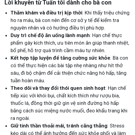
Lời khuyên từ Tuấn tôi dành cho bà con
Thăm khám và điều trị kịp thời
: Khi thấy triệu chứng
ho ra máu, bà con nên đến cơ sở y tế để kiểm tra
nguyên nhân và có hướng điều trị phù hợp.
Duy trì chế độ ăn uống lành mạnh
: Hạn chế thực
phẩm gây kích thích, ưu tiên món ăn giúp thanh nhiệt,
bổ phế, hỗ trợ quá trình cầm máu tự nhiên.
Kết hợp tập luyện để tăng cường sức khỏe
: Bà con
có thể thực hiện các bài tập nhẹ nhàng như hít thở
sâu, đi bộ chậm để cải thiện chức năng hô hấp, tăng
tuần hoàn máu.
Theo dõi và thay đổi thói quen sinh hoạt
: Hạn chế
tiếp xúc với khói bụi, chất kích thích như rượu bia,
thuốc lá, đồng thời giữ gìn vệ sinh đường hô hấp
bằng cách súc miệng nước muối, đeo khẩu trang khi
ra ngoài.
Giữ tinh thần thoải mái, tránh căng thẳng
: Stress
kéo dài có thể ảnh hưởng đến sức khỏe phổi và làm