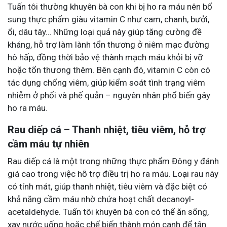
Tuấn tôi thường khuyên bà con khi bị ho ra máu nên bổ
sung thực phẩm giàu vitamin C như cam, chanh, bưởi,
ổi, dâu tây… Những loại quả này giúp tăng cường đề
kháng, hỗ trợ làm lành tổn thương ở niêm mạc đường
hô hấp, đồng thời bảo vệ thành mạch máu khỏi bị vỡ
hoặc tổn thương thêm. Bên cạnh đó, vitamin C còn có
tác dụng chống viêm, giúp kiểm soát tình trạng viêm
nhiễm ở phổi và phế quản – nguyên nhân phổ biến gây
ho ra máu.
Rau diếp cá – Thanh nhiệt, tiêu viêm, hỗ trợ
cầm máu tự nhiên
Rau diếp cá là một trong những thực phẩm Đông y đánh
giá cao trong việc hỗ trợ điều trị ho ra máu. Loại rau này
có tính mát, giúp thanh nhiệt, tiêu viêm và đặc biệt có
khả năng cầm máu nhờ chứa hoạt chất decanoyl-
acetaldehyde. Tuấn tôi khuyên bà con có thể ăn sống,
xay nước uống hoặc chế biến thành món canh để tận