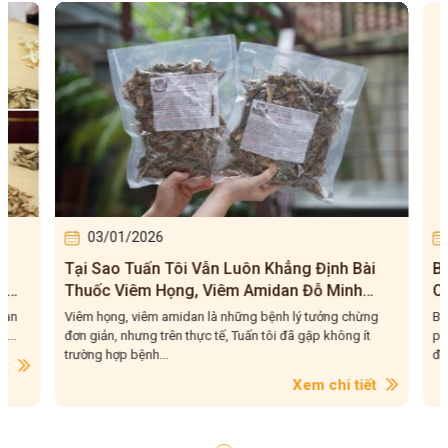
03/01/2026
03/0
Tại Sao Tuấn Tôi Vẫn Luôn Khẳng Định Bài
Bài Th
Thuốc Viêm Họng, Viêm Amidan Đỗ Minh
Của Tu
Đường Hiệu Quả Cho Trường Hợp Mạn Tính?
Liệu Q
Viêm họng, viêm amidan là những bệnh lý tưởng chừng
Bài thuốc
đơn giản, nhưng trên thực tế, Tuấn tôi đã gặp không ít
phối kết 
trường hợp bệnh...
được lựa..
Xem chi tiết