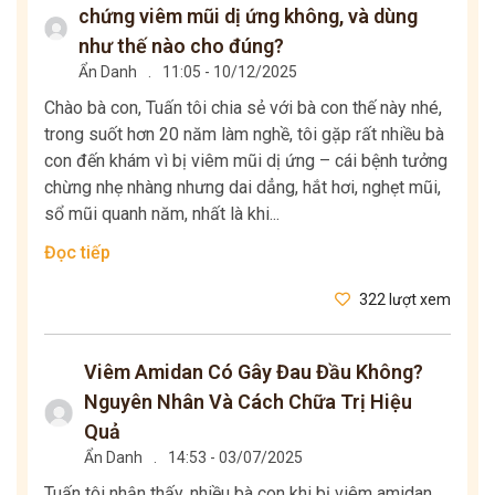
chứng viêm mũi dị ứng không, và dùng
như thế nào cho đúng?
Ẩn Danh
.
11:05 - 10/12/2025
Chào bà con, Tuấn tôi chia sẻ với bà con thế này nhé,
trong suốt hơn 20 năm làm nghề, tôi gặp rất nhiều bà
con đến khám vì bị viêm mũi dị ứng – cái bệnh tưởng
chừng nhẹ nhàng nhưng dai dẳng, hắt hơi, nghẹt mũi,
sổ mũi quanh năm, nhất là khi...
Đọc tiếp
322 lượt xem
Viêm Amidan Có Gây Đau Đầu Không?
Nguyên Nhân Và Cách Chữa Trị Hiệu
Quả
Ẩn Danh
.
14:53 - 03/07/2025
Tuấn tôi nhận thấy, nhiều bà con khi bị viêm amidan