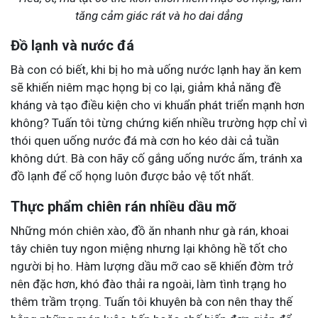
tăng cảm giác rát và ho dai dẳng
Đồ lạnh và nước đá
Bà con có biết, khi bị ho mà uống nước lạnh hay ăn kem
sẽ khiến niêm mạc họng bị co lại, giảm khả năng đề
kháng và tạo điều kiện cho vi khuẩn phát triển mạnh hơn
không? Tuấn tôi từng chứng kiến nhiều trường hợp chỉ vì
thói quen uống nước đá mà cơn ho kéo dài cả tuần
không dứt. Bà con hãy cố gắng uống nước ấm, tránh xa
đồ lạnh để cổ họng luôn được bảo vệ tốt nhất.
Thực phẩm chiên rán nhiều dầu mỡ
Những món chiên xào, đồ ăn nhanh như gà rán, khoai
tây chiên tuy ngon miệng nhưng lại không hề tốt cho
người bị ho. Hàm lượng dầu mỡ cao sẽ khiến đờm trở
nên đặc hơn, khó đào thải ra ngoài, làm tình trạng ho
thêm trầm trọng. Tuấn tôi khuyên bà con nên thay thế