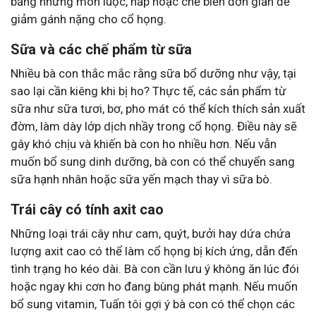
bằng những món luộc, hấp hoặc chế biến đơn giản để
giảm gánh nặng cho cổ họng.
Sữa và các chế phẩm từ sữa
Nhiều bà con thắc mắc rằng sữa bổ dưỡng như vậy, tại
sao lại cần kiêng khi bị ho? Thực tế, các sản phẩm từ
sữa như sữa tươi, bơ, pho mát có thể kích thích sản xuất
đờm, làm dày lớp dịch nhầy trong cổ họng. Điều này sẽ
gây khó chịu và khiến bà con ho nhiều hơn. Nếu vẫn
muốn bổ sung dinh dưỡng, bà con có thể chuyển sang
sữa hạnh nhân hoặc sữa yến mạch thay vì sữa bò.
Trái cây có tính axit cao
Những loại trái cây như cam, quýt, bưởi hay dứa chứa
lượng axit cao có thể làm cổ họng bị kích ứng, dẫn đến
tình trạng ho kéo dài. Bà con cần lưu ý không ăn lúc đói
hoặc ngay khi cơn ho đang bùng phát mạnh. Nếu muốn
bổ sung vitamin, Tuấn tôi gợi ý bà con có thể chọn các