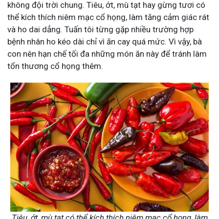
không đội trời chung. Tiêu, ớt, mù tạt hay gừng tươi có
thể kích thích niêm mạc cổ họng, làm tăng cảm giác rát
và ho dai dẳng. Tuấn tôi từng gặp nhiều trường hợp
bệnh nhân ho kéo dài chỉ vì ăn cay quá mức. Vì vậy, bà
con nên hạn chế tối đa những món ăn này để tránh làm
tổn thương cổ họng thêm.
Tiêu, ớt, mù tạt có thể kích thích niêm mạc cổ họng, làm