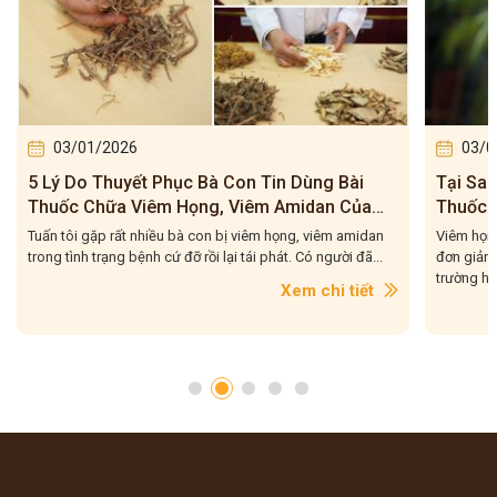
03/01/2026
03/0
Tại Sao Tuấn Tôi Vẫn Luôn Khẳng Định Bài
Bài Th
Thuốc Viêm Họng, Viêm Amidan Đỗ Minh
Của Tu
Đường Hiệu Quả Cho Trường Hợp Mạn Tính?
Liệu Q
Viêm họng, viêm amidan là những bệnh lý tưởng chừng
Bài thuốc
đơn giản, nhưng trên thực tế, Tuấn tôi đã gặp không ít
phối kết 
trường hợp bệnh...
được lựa..
Xem chi tiết