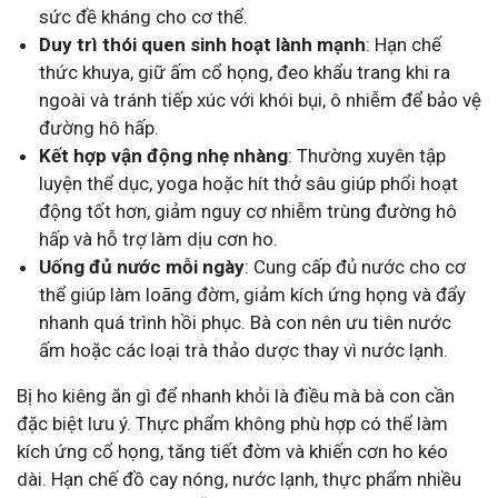
sức đề kháng cho cơ thể.
Duy trì thói quen sinh hoạt lành mạnh
: Hạn chế
thức khuya, giữ ấm cổ họng, đeo khẩu trang khi ra
ngoài và tránh tiếp xúc với khói bụi, ô nhiễm để bảo vệ
đường hô hấp.
Kết hợp vận động nhẹ nhàng
: Thường xuyên tập
luyện thể dục, yoga hoặc hít thở sâu giúp phổi hoạt
động tốt hơn, giảm nguy cơ nhiễm trùng đường hô
hấp và hỗ trợ làm dịu cơn ho.
Uống đủ nước mỗi ngày
: Cung cấp đủ nước cho cơ
thể giúp làm loãng đờm, giảm kích ứng họng và đẩy
nhanh quá trình hồi phục. Bà con nên ưu tiên nước
ấm hoặc các loại trà thảo dược thay vì nước lạnh.
Bị ho kiêng ăn gì để nhanh khỏi là điều mà bà con cần
đặc biệt lưu ý. Thực phẩm không phù hợp có thể làm
kích ứng cổ họng, tăng tiết đờm và khiến cơn ho kéo
dài. Hạn chế đồ cay nóng, nước lạnh, thực phẩm nhiều