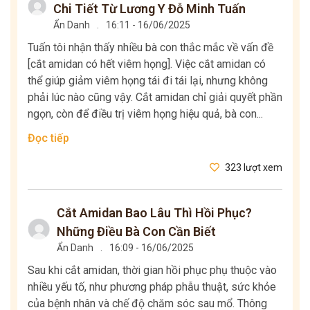
Chi Tiết Từ Lương Y Đỗ Minh Tuấn
Ẩn Danh
.
16:11 - 16/06/2025
Tuấn tôi nhận thấy nhiều bà con thắc mắc về vấn đề
[cắt amidan có hết viêm họng]. Việc cắt amidan có
thể giúp giảm viêm họng tái đi tái lại, nhưng không
phải lúc nào cũng vậy. Cắt amidan chỉ giải quyết phần
ngọn, còn để điều trị viêm họng hiệu quả, bà con...
Đọc tiếp
323 lượt xem
Cắt Amidan Bao Lâu Thì Hồi Phục?
Những Điều Bà Con Cần Biết
Ẩn Danh
.
16:09 - 16/06/2025
Sau khi cắt amidan, thời gian hồi phục phụ thuộc vào
nhiều yếu tố, như phương pháp phẫu thuật, sức khỏe
của bệnh nhân và chế độ chăm sóc sau mổ. Thông