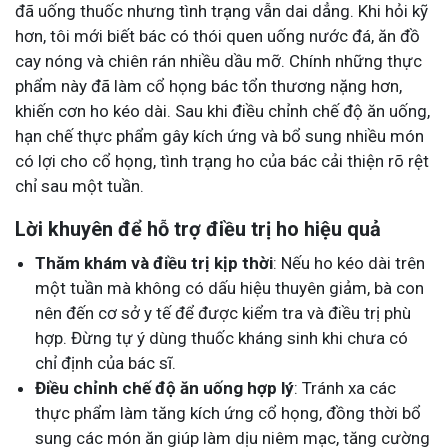
đã uống thuốc nhưng tình trạng vẫn dai dẳng. Khi hỏi kỹ
hơn, tôi mới biết bác có thói quen uống nước đá, ăn đồ
cay nóng và chiên rán nhiều dầu mỡ. Chính những thực
phẩm này đã làm cổ họng bác tổn thương nặng hơn,
khiến cơn ho kéo dài. Sau khi điều chỉnh chế độ ăn uống,
hạn chế thực phẩm gây kích ứng và bổ sung nhiều món
có lợi cho cổ họng, tình trạng ho của bác cải thiện rõ rệt
chỉ sau một tuần.
Lời khuyên để hỗ trợ điều trị ho hiệu quả
Thăm khám và điều trị kịp thời
: Nếu ho kéo dài trên
một tuần mà không có dấu hiệu thuyên giảm, bà con
nên đến cơ sở y tế để được kiểm tra và điều trị phù
hợp. Đừng tự ý dùng thuốc kháng sinh khi chưa có
chỉ định của bác sĩ.
Điều chỉnh chế độ ăn uống hợp lý
: Tránh xa các
thực phẩm làm tăng kích ứng cổ họng, đồng thời bổ
sung các món ăn giúp làm dịu niêm mạc, tăng cường