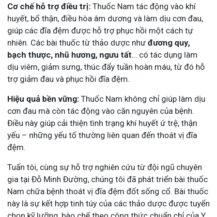
Cơ chế hỗ trợ điều trị:
Thuốc Nam tác động vào khí
huyết, bổ thận, điều hòa âm dương và làm dịu cơn đau,
giúp các đĩa đệm được hỗ trợ phục hồi một cách tự
nhiên. Các bài thuốc từ thảo dược như
đương quy,
bạch thược, nhũ hương, ngưu tất
… có tác dụng làm
dịu viêm, giảm sưng, thúc đẩy tuần hoàn máu, từ đó hỗ
trợ giảm đau và phục hồi đĩa đệm.
Hiệu quả bền vững:
Thuốc Nam không chỉ giúp làm dịu
cơn đau mà còn tác động vào căn nguyên của bệnh.
Điều này giúp cải thiện tình trạng khí huyết ứ trệ, thận
yếu – những yếu tố thường liên quan đến thoát vị đĩa
đệm.
Tuấn tôi, cùng sự hỗ trợ nghiên cứu từ đội ngũ chuyên
gia tại Đỗ Minh Đường, chúng tôi đã phát triển bài thuốc
Nam chữa bệnh thoát vị đĩa đệm đốt sống cổ. Bài thuốc
này là sự kết hợp tinh túy của các thảo dược được tuyển
chọn kỹ lưỡng, bào chế theo công thức chuẩn chỉ của Y