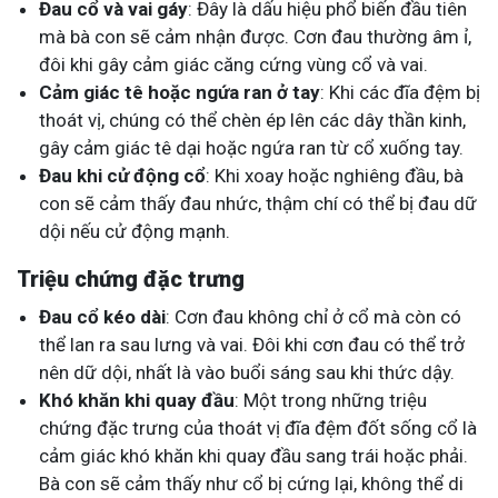
Đau cổ và vai gáy
: Đây là dấu hiệu phổ biến đầu tiên
mà bà con sẽ cảm nhận được. Cơn đau thường âm ỉ,
đôi khi gây cảm giác căng cứng vùng cổ và vai.
Cảm giác tê hoặc ngứa ran ở tay
: Khi các đĩa đệm bị
thoát vị, chúng có thể chèn ép lên các dây thần kinh,
gây cảm giác tê dại hoặc ngứa ran từ cổ xuống tay.
Đau khi cử động cổ
: Khi xoay hoặc nghiêng đầu, bà
con sẽ cảm thấy đau nhức, thậm chí có thể bị đau dữ
dội nếu cử động mạnh.
Triệu chứng đặc trưng
Đau cổ kéo dài
: Cơn đau không chỉ ở cổ mà còn có
thể lan ra sau lưng và vai. Đôi khi cơn đau có thể trở
nên dữ dội, nhất là vào buổi sáng sau khi thức dậy.
Khó khăn khi quay đầu
: Một trong những triệu
chứng đặc trưng của thoát vị đĩa đệm đốt sống cổ là
cảm giác khó khăn khi quay đầu sang trái hoặc phải.
Bà con sẽ cảm thấy như cổ bị cứng lại, không thể di