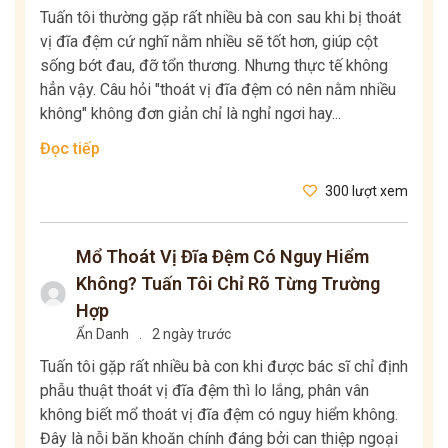
Tuấn tôi thường gặp rất nhiều bà con sau khi bị thoát
vị đĩa đệm cứ nghĩ nằm nhiều sẽ tốt hơn, giúp cột
sống bớt đau, đỡ tổn thương. Nhưng thực tế không
hẳn vậy. Câu hỏi "thoát vị đĩa đệm có nên nằm nhiều
không" không đơn giản chỉ là nghỉ ngơi hay...
Đọc tiếp
300 lượt xem
Mổ Thoát Vị Đĩa Đệm Có Nguy Hiểm
Không? Tuấn Tôi Chỉ Rõ Từng Trường
Hợp
Ẩn Danh
.
2 ngày trước
Tuấn tôi gặp rất nhiều bà con khi được bác sĩ chỉ định
phẫu thuật thoát vị đĩa đệm thì lo lắng, phân vân
không biết mổ thoát vị đĩa đệm có nguy hiểm không.
Đây là nỗi băn khoăn chính đáng bởi can thiệp ngoại