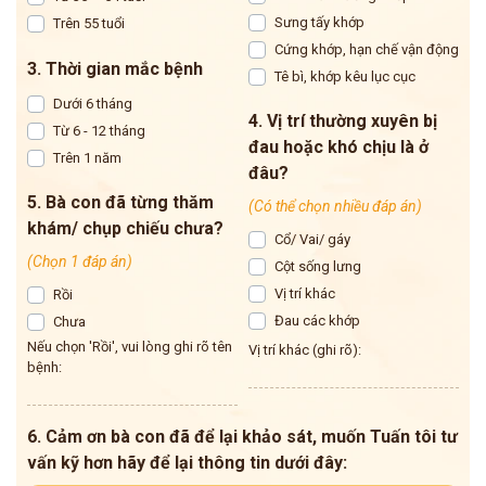
Sưng tấy khớp
Trên 55 tuổi
Cứng khớp, hạn chế vận động
3. Thời gian mắc bệnh
Tê bì, khớp kêu lục cục
Dưới 6 tháng
4. Vị trí thường xuyên bị
Từ 6 - 12 tháng
đau hoặc khó chịu là ở
Trên 1 năm
đâu?
5. Bà con đã từng thăm
(Có thể chọn nhiều đáp án)
khám/ chụp chiếu chưa?
Cổ/ Vai/ gáy
(Chọn 1 đáp án)
Cột sống lưng
Vị trí khác
Rồi
Đau các khớp
Chưa
Nếu chọn 'Rồi', vui lòng ghi rõ tên
Vị trí khác (ghi rõ):
bệnh:
6. Cảm ơn bà con đã để lại khảo sát, muốn Tuấn tôi tư
vấn kỹ hơn hãy để lại thông tin dưới đây: