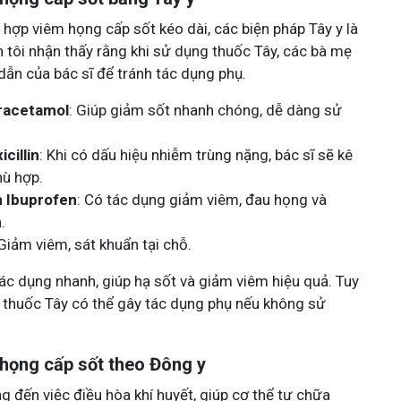
hợp viêm họng cấp sốt kéo dài, các biện pháp Tây y là
n tôi nhận thấy rằng khi sử dụng thuốc Tây, các bà mẹ
dẫn của bác sĩ để tránh tác dụng phụ.
racetamol
: Giúp giảm sốt nhanh chóng, dễ dàng sử
cillin
: Khi có dấu hiệu nhiễm trùng nặng, bác sĩ sẽ kê
hù hợp.
 Ibuprofen
: Có tác dụng giảm viêm, đau họng và
.
 Giảm viêm, sát khuẩn tại chỗ.
ác dụng nhanh, giúp hạ sốt và giảm viêm hiệu quả. Tuy
g thuốc Tây có thể gây tác dụng phụ nếu không sử
họng cấp sốt theo Đông y
g đến việc điều hòa khí huyết, giúp cơ thể tự chữa