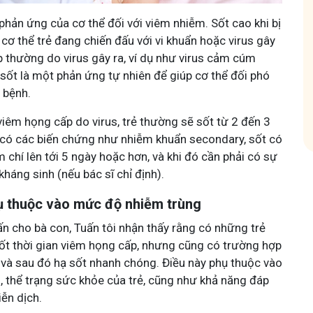
Tham
 phản ứng của cơ thể đối với viêm nhiễm. Sốt cao khi bị
cơ thể trẻ đang chiến đấu với vi khuẩn hoặc virus gây
Tham gia nhóm
 thường do virus gây ra, ví dụ như virus cảm cúm
sốt là một phản ứng tự nhiên để giúp cơ thể đối phó
 bệnh.
viêm họng cấp do virus, trẻ thường sẽ sốt từ 2 đến 3
u có các biến chứng như nhiễm khuẩn secondary, sốt có
m chí lên tới 5 ngày hoặc hơn, và khi đó cần phải có sự
kháng sinh (nếu bác sĩ chỉ định).
hụ thuộc vào mức độ nhiễm trùng
ấn cho bà con, Tuấn tôi nhận thấy rằng có những trẻ
suốt thời gian viêm họng cấp, nhưng cũng có trường hợp
ờ và sau đó hạ sốt nhanh chóng. Điều này phụ thuộc vào
 thể trạng sức khỏe của trẻ, cũng như khả năng đáp
ễn dịch.