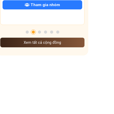
cây giao chữa viêm mũi dị ứng
 gia nhóm
Rửa Mũi Bằng Nước Muối
Tham gia nhóm
bài thuốc dân gian trị viêm mũi có an toàn không
bị xoang nên nằm ngủ tư thế nào
Hàn khí xâm xoang
bấm huyệt chữa viêm xoang
Xem tất cả cộng đồng
lá húng chanh chữa viêm mũi dị ứng
dị ứng thời tiết gây nghẹt mũi
bài thuốc trị viêm mũi dị ứng theo thể hàn
Dùng nước tỏi ép nhỏ mũi
mẹo xông mũi bằng gừng và sả
Xông mũi bằng gừng – sả có thật sự thông xoang
Viêm xoang gây căng tức hốc mắt
Mật ong chữa viêm mũi dị ứng – Cách tự nhiên mà hiệu
nghiệm không ngờ