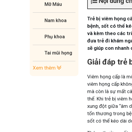
Nội dung c
Mỡ Máu
Trẻ bị viêm họng c
Nam khoa
bệnh, sốt có thể ké
và kèm theo các tr
Phụ khoa
đưa trẻ đi khám n
sẽ giúp con nhanh 
Tai mũi họng
Giải đáp trẻ
Xem thêm
Viêm họng cấp là một
viêm họng cấp không
mà còn là sự mất câ
thể. Khi trẻ bị viêm
xung đột giữa “âm d
tổn thương trong bệ
sốt có thể kéo dài d