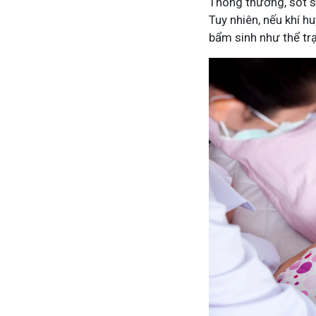
Thông thường, sốt s
Tuy nhiên, nếu khí h
bẩm sinh như thể trạ
Mề Đay Đỗ Minh - Đánh Bay Mẩn Ngứa
Tuấ
4,2K
thành viên
95,5
Mề đay, mẩn ngứa gây khó chịu và ảnh hưởng sinh hoạt.
Góc 
Đây là nơi tôi chia sẻ cách giảm ngứa, làm dịu da và
tất 
ngừa tái phát
thân