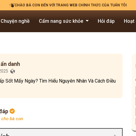
CHÀO BÀ CON ĐẾN VỚI TRANG WEB CHÍNH THỨC CỦA TUẤN TÔI
Chuyện nghề
Cẩm nang sức khỏe
Hỏi đáp
Hoạt
 ẩn danh
/2025
ấp Sốt Mấy Ngày? Tìm Hiểu Nguyên Nhân Và Cách Điều
 đáp
p cho bà con