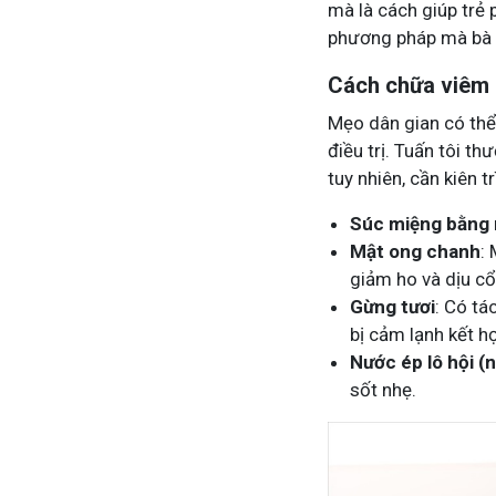
mà là cách giúp trẻ
phương pháp mà bà 
Cách chữa viêm 
Mẹo dân gian có thể 
điều trị. Tuấn tôi 
tuy nhiên, cần kiên t
Súc miệng bằng
Mật ong chanh
:
giảm ho và dịu cổ
Gừng tươi
: Có tá
bị cảm lạnh kết h
Nước ép lô hội (
sốt nhẹ.