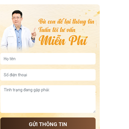
Tác động của hàn thấp và thời tiết đầu xuân đến xoang
mẹo giữ ấm xoang họng
Ảnh hưởng của thời tiết lạnh đến viêm xoang
Mẹo chữa ho bằng lá húng chanh
Đêm nghẹt mũi – đầu nặng – ngủ chập chờn
Điều gì xảy ra khi viêm xoang kéo dài không điều trị?
Xoang chảy xuống họng
bài thuốc trị viêm mũi dị ứng theo thể nhiệt
Thực Đơn 7 Ngày Cho Người Viêm Xoang
Trái cây tốt cho người viêm xoang
Sai lầm khi chăm chữa xoang
bấm huyệt thông xoang
GỬI THÔNG TIN
ưu điểm bài thuốc viêm họng viêm amidan đỗ minh