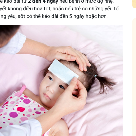
ẽ kéo dài từ
2 đến 4 ngày
nếu bệnh ở mức độ nhẹ.
uyết không điều hòa tốt, hoặc nếu trẻ có những yếu tố
ng yếu, sốt có thể kéo dài đến 5 ngày hoặc hơn.
n tôi - Y diệu thuốc nam
Hội Đau Xương Khớp
k
thành viên
85,3K
thành viên
nhỏ tôi chia sẻ với bà con về chuyện thuốc Nam, về
Cộng đồng cho bà con gặp
tần tật kiến thức sức khỏe và cách chăm sóc bản
Tuấn tôi học cách chăm só
 theo YHCT.
động linh hoạt.