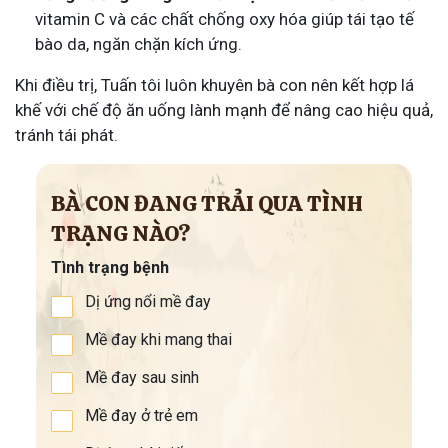
vitamin C và các chất chống oxy hóa giúp tái tạo tế
bào da, ngăn chặn kích ứng.
Khi điều trị, Tuấn tôi luôn khuyên bà con nên kết hợp lá
khế với chế độ ăn uống lành mạnh để nâng cao hiệu quả,
tránh tái phát.
BÀ CON ĐANG TRẢI QUA TÌNH
TRẠNG NÀO?
Tình trạng bệnh
Dị ứng nổi mề đay
Mề đay khi mang thai
Mề đay sau sinh
Mề đay ở trẻ em