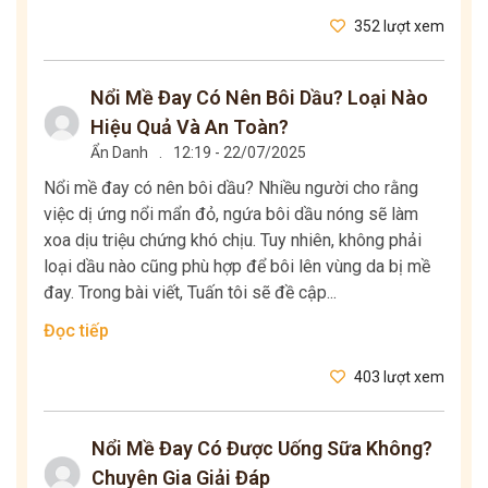
352 lượt xem
Nổi Mề Đay Có Nên Bôi Dầu? Loại Nào
Hiệu Quả Và An Toàn?
Ẩn Danh
.
12:19 - 22/07/2025
Nổi mề đay có nên bôi dầu? Nhiều người cho rằng
việc dị ứng nổi mẩn đỏ, ngứa bôi dầu nóng sẽ làm
xoa dịu triệu chứng khó chịu. Tuy nhiên, không phải
loại dầu nào cũng phù hợp để bôi lên vùng da bị mề
đay. Trong bài viết, Tuấn tôi sẽ đề cập...
Đọc tiếp
403 lượt xem
Nổi Mề Đay Có Được Uống Sữa Không?
Chuyên Gia Giải Đáp