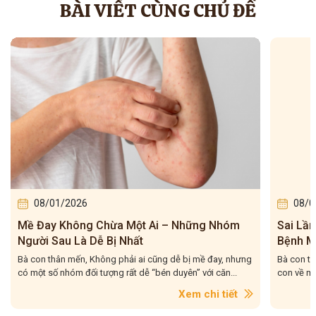
BÀI VIẾT CÙNG CHỦ ĐỀ
08/01/2026
08/0
Mề Đay Không Chừa Một Ai – Những Nhóm
Sai Lầ
Người Sau Là Dễ Bị Nhất
Bệnh M
Bà con thân mến, Không phải ai cũng dễ bị mề đay, nhưng
Bà con th
có một số nhóm đối tượng rất dễ “bén duyên” với căn...
con về mộ
Xem chi tiết