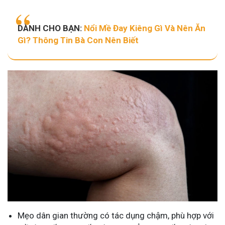
DÀNH CHO BẠN:
Nổi Mề Đay Kiêng Gì Và Nên Ăn
Gì? Thông Tin Bà Con Nên Biết
Mẹo dân gian thường có tác dụng chậm, phù hợp với