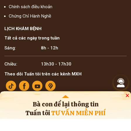
Chính sách điều khoản
Chứng Chỉ Hành Nghề
LỊCH KHÁM BỆNH
Tất cả các ngày trong tuần
Sáng:
8h - 12h
Chiều:
13h30 - 17h30
Theo dõi Tuấn tôi trên các kênh MXH
×
Bà con để lại thông tin
Tuấn tôi
TƯ VẤN MIỄN PHÍ
Bản quyền ©2025 Lương y Đỗ Minh Tuấn
* Thông tin trên website mang tính tham khảo nội bộ về y học cổ truyền. Bà con
không nên tự ý áp dụng chẩn đoán hay điều trị bệnh, cần tham khảo ý kiến của
bác sĩ chuyên khoa và cơ sở y tế.