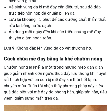
biển vào giã nát.
Vệ sinh vùng da bị mề đay cần điều trị, sau đó đắp
trực tiếp hỗn hợp đã chuẩn bị lên da.
Lưu lại khoảng 15 phút để các dưỡng chất thẩm thấu,
rửa lại bằng nước sạch.
Áp dụng mỗi ngày đến khi các triệu chứng mề đay
thuyên giảm hoàn toàn.
Lưu ý:
Không đắp lên vùng da có vết thương hở.
Cách chữa mề đay bằng lá khế chườm nóng
Chườm nóng lá khế là một trong những mẹo dân gian
giúp giảm nhanh cơn ngứa, thúc đẩy lưu thông khí huyết,
rất thích hợp với bà con bị mề đay khi thời tiết lạnh,
chuyển mùa. Tuấn tôi nhận thấy phương pháp này hiệu
quả đặc biệt với mề đay do phong hàn, giúp tán hàn, tiêu
viêm, giảm sưng mẩn trên da.