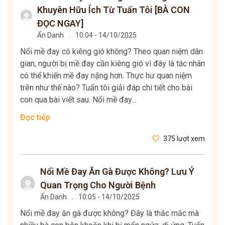
Khuyên Hữu Ích Từ Tuấn Tôi [BÀ CON
ĐỌC NGAY]
Ẩn Danh
.
10:04 - 14/10/2025
Nổi mề đay có kiêng gió không? Theo quan niệm dân
gian, người bị mề đay cần kiêng gió vì đây là tác nhân
có thể khiến mề đay nặng hơn. Thực hư quan niệm
trên như thế nào? Tuấn tôi giải đáp chi tiết cho bài
con qua bài viết sau. Nổi mề đay...
Đọc tiếp
375 lượt xem
Nổi Mề Đay Ăn Gà Được Không? Lưu Ý
Quan Trọng Cho Người Bệnh
Ẩn Danh
.
10:05 - 14/10/2025
Nổi mề đay ăn gà được không? Đây là thắc mắc mà