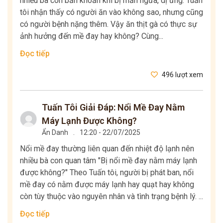
nhiều bà con băn khoăn khi bị mẩn ngứa, dị ứng. Tuấn
tôi nhận thấy có người ăn vào không sao, nhưng cũng
có người bệnh nặng thêm. Vậy ăn thịt gà có thực sự
ảnh hưởng đến mề đay hay không? Cùng...
Đọc tiếp
496 lượt xem
Tuấn Tôi Giải Đáp: Nổi Mề Đay Nằm
Máy Lạnh Được Không?
Ẩn Danh
.
12:20 - 22/07/2025
Nổi mề đay thường liên quan đến nhiệt độ lạnh nên
nhiều bà con quan tâm "Bị nổi mề đay nằm máy lạnh
được không?" Theo Tuấn tôi, người bị phát ban, nổi
mề đay có nằm được máy lạnh hay quạt hay không
còn tùy thuộc vào nguyên nhân và tình trạng bệnh lý. ...
Đọc tiếp