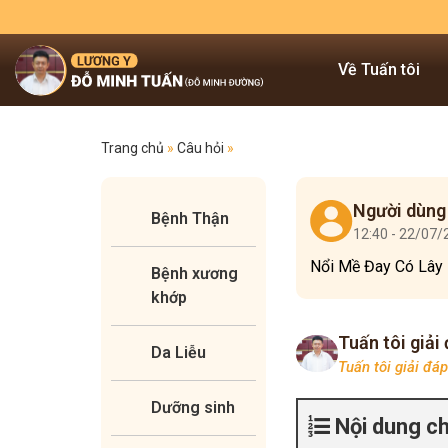
Về Tuấn tôi
Trang chủ
»
Câu hỏi
»
Người dùng
Bệnh Thận
12:40 - 22/07
Nổi Mề Đay Có Lây 
Bệnh xương
khớp
Tuấn tôi giải
Da Liễu
Tuấn tôi giải đá
Dưỡng sinh
Nội dung c