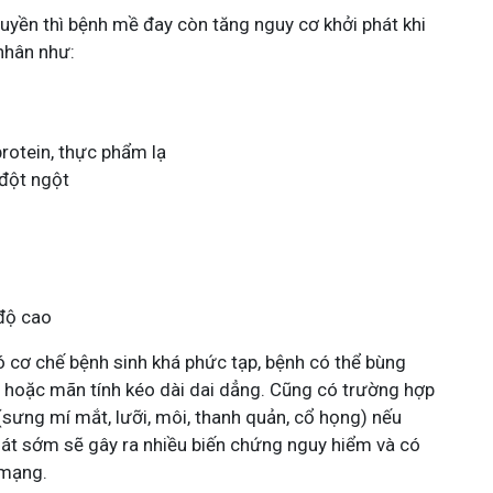
ruyền thì bệnh mề đay còn tăng nguy cơ khởi phát khi
nhân như:
rotein, thực phẩm lạ
 đột ngột
độ cao
cơ chế bệnh sinh khá phức tạp, bệnh có thể bùng
h hoặc mãn tính kéo dài dai dẳng. Cũng có trường hợp
sưng mí mắt, lưỡi, môi, thanh quản, cổ họng) nếu
t sớm sẽ gây ra nhiều biến chứng nguy hiểm và có
 mạng.