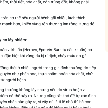
hẩm, thời tiết, hóa chất, côn trùng đốt, không phải
hóm
Tham gia nhóm
 trên cơ thể nếu người bệnh gãi nhiều, kích thích
h mạnh hơn, khiến vùng tổn thương lan rộng, sưng đỏ
 cơ lây nhiễm:
oặc vi khuẩn
(Herpes, Epstein-Barr, tụ cầu khuẩn) có
úc, đặc biệt khi vùng da bị rỉ dịch, chảy máu do gãi
đồng thời ở nhiều người trong gia đình thường do tiếp
 nguyên như phấn hoa, thực phẩm hoặc hóa chất, chứ
 từ người bệnh.
ng thường không lây nhưng nếu do virus hoặc vi
hiễm có thể xảy ra. Nhưng cũng rất khó để tự xác định
ên nhân nào gây ra, vì vậy dù là tỉ lệ nhỏ thì bà con
hăm khám, điều trị tận gốc để kiểm soát bệnh hoàn