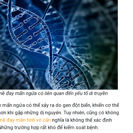
mề đay mẩn ngứa có liên quan đến yếu tố di truyền
 mẩn ngứa có thể xảy ra do gen đột biến, khiến cơ thể
n khi gặp những dị nguyên. Tuy nhiên, cũng có không
mề đay mãn tính vô căn
nghĩa là không thể xác định
hững trường hợp rất khó để kiểm soát bệnh.