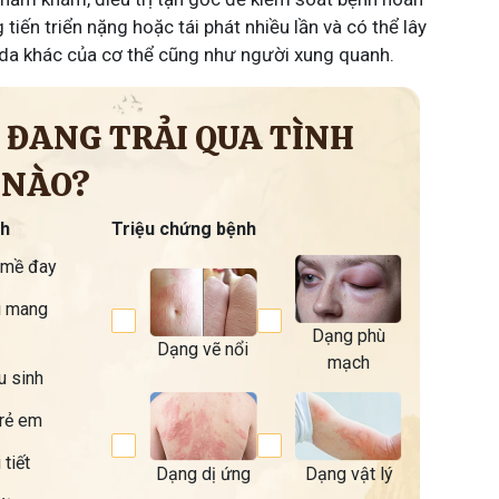
g tiến triển nặng hoặc tái phát nhiều lần và có thể lây
da khác của cơ thể cũng như người xung quanh.
 ĐANG TRẢI QUA TÌNH
 NÀO?
nh
Triệu chứng bệnh
 mề đay
i mang
Dạng phù
Dạng vẽ nổi
mạch
u sinh
trẻ em
 tiết
Dạng dị ứng
Dạng vật lý