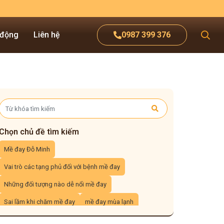
 động
Liên hệ
0987 399 376
Chọn chủ đề tìm kiếm
Mề đay Đỗ Minh
Vai trò các tạng phủ đối với bệnh mề đay
Những đối tượng nào dễ nổi mề đay
Sai lầm khi chăm mề đay
mề đay mùa lạnh
Tác dụng của nha đam đối với mề đay