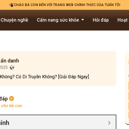
CHÀO BÀ CON ĐẾN VỚI TRANG WEB CHÍNH THỨC CỦA TUẤN TÔI
Chuyện nghề
Cẩm nang sức khỏe
Hỏi đáp
Hoạt
 ẩn danh
/2025
Không? Có Di Truyền Không? [Giải Đáp Ngay]
 đáp
p cho bà con
hính