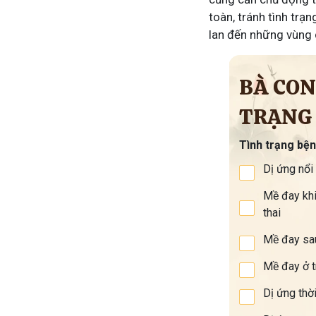
toàn, tránh tình trạn
lan đến những vùng 
BÀ CON
TRẠNG
Tình trạng bệ
Dị ứng nổi
Mề đay kh
thai
Mề đay sa
Mề đay ở 
Dị ứng thời