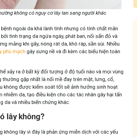
hường không có nguy cơ lây lan sang người khác
bệnh ngoài da khá lành tính nhưng có tính chất mãn
 bởi tình trạng da ngứa ngáy, phát ban, nổi sẩn đỏ và
ừng mảng khi gãy, nóng rát da, khô ráp, sần sùi. Nhiều
y phù mạch
gây sưng nề và đi kèm các biểu hiện toàn
 Mẩn Ngứa
Tuấn tôi - Y diệu thuốc nam
hể xảy ra ở bất kỳ đối tượng ở độ tuổi nào và mọi vùng
95,5k
thành viên
 thường gặp nhất là nổi mề đay trên mặt, lưng, cổ,
nh hưởng sinh hoạt.
Góc nhỏ tôi chia sẻ với bà con về chuyện thuốc Nam, về
Nếu không được kiểm soát tốt sẽ ảnh hưởng sinh hoạt
a, làm dịu da và
tất tần tật kiến thức sức khỏe và cách chăm sóc bản
thân theo YHCT.
 nhiễm da, tạo điều kiện cho các tác nhân gây hại tấn
g da và nhiều biến chứng khác.
ó lây không?
 không lây vì đây là phản ứng miễn dịch với các yếu