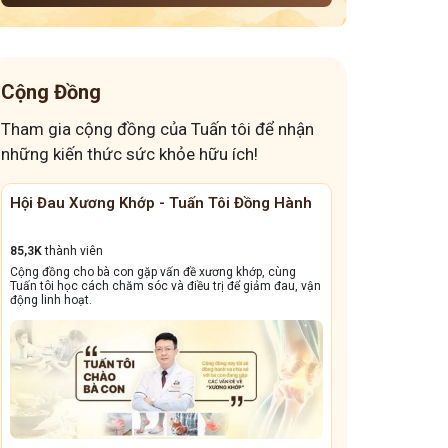
nổi mề đay khi mang thai 3 tháng đầu
mề đay cấp ở trẻ em
uống rượu nổi mề đay
Cộng Đồng
nổi mề đay sưng môi
phát ban đỏ không sốt
Tham gia cộng đồng của Tuấn tôi để nhận
uống thuốc giải độc gan bị ngứa
những kiến thức sức khỏe hữu ích!
uống rượu bị dị ứng mẩn đỏ
Hội Đau Xương Khớp - Tuấn Tôi Đồng Hành
Cộng Đồng Chữ
85,3K
thành viên
13,1k
thành viên
Cộng đồng cho bà con gặp vấn đề xương khớp, cùng
Cộng đồng này sẽ gi
Tuấn tôi học cách chăm sóc và điều trị để giảm đau, vận
dẳng, viêm xoang tá
động linh hoạt.