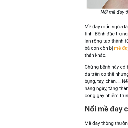
Nổi mề đay t
Mề đay mẩn ngứa là 
tính. Bệnh đặc trưng
lan rộng tạo thành t
bà con còn bị
mề đa
thân khác.
Mề Đay Đỗ Minh - Đánh Bay
Chứng bệnh này có t
4,2K
thành viên
da trên cơ thể nhưng
Mề đay, mẩn ngứa gây khó chịu và ả
bụng, tay, chân,…. 
Đây là nơi tôi chia sẻ cách giảm ngứ
ngừa tái phát
hàng ngày, tăng thâm
công gây nhiễm trùn
Nổi mề đay c
Mề đay thông thường