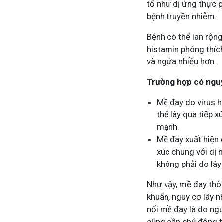
tố như dị ứng thực p
bệnh truyền nhiễm.
Tham gia n
Bệnh có thể lan rộng
histamin phóng thíc
và ngứa nhiều hơn.
Trường hợp có nguy
Mề đay do virus h
thể lây qua tiếp x
mạnh.
Mề đay xuất hiện 
xúc chung với dị
không phải do lây
Như vậy, mề đay thô
khuẩn, nguy cơ lây n
nổi mề đay là do nguy
cũng cần chủ động t