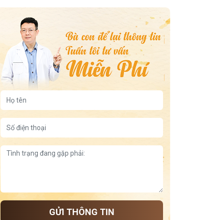
chữa mề đay từ rau má
lá khế chữa nổi mề đay
nổi mề đay khi trời lạnh
nổi mề đay vào ban đêm
trẻ bị nổi mề đay về đêm
sau sinh bị ngứa nổi mề đay
nổi mẩn ngứa khắp người
bà bầu bị nổi mẩn ngứa
nổi mẩn ngứa sau khi tắm
nổi mẩn ngứa ở mông
nổi mẩn ngứa ở cổ
nổi mề đay khi mặc quần áo chật
bị ong đốt nổi mề đay
Dị Ứng Phấn Hoa Nổi Mề Đay
mề đay do giun sán
nổi mề đay do hiv
nổi mề đay sau sinh
mề đay mãn tính vô căn
mề đay đỗ minh
trẻ bị nổi mề đay
nóng trong người nổi mề đay
GỬI THÔNG TIN
nổi mề đay khi mang thai