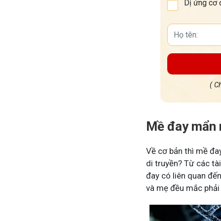
Dị ứng cơ 
( C
Mề đay mẩn n
Về cơ bản thì mề đa
di truyền? Từ các tà
đay có liên quan đến
và mẹ đều mắc phải 