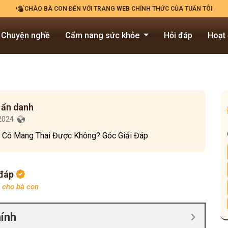
CHÀO BÀ CON ĐẾN VỚI TRANG WEB CHÍNH THỨC CỦA TUẤN TÔI
Chuyện nghề
Cẩm nang sức khỏe
Hỏi đáp
Hoạt
 ẩn danh
/2024
m Có Mang Thai Được Không? Góc Giải Đáp
 đáp
p cho bà con
hính