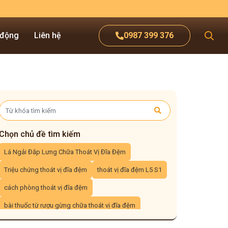
 động
Liên hệ
0987 399 376
Chọn chủ đề tìm kiếm
Lá Ngải Đắp Lưng Chữa Thoát Vị Đĩa Đệm
Triệu chứng thoát vị đĩa đệm
thoát vị đĩa đệm L5 S1
cách phòng thoát vị đĩa đệm
bài thuốc từ rượu gừng chữa thoát vị đĩa đệm
đắp thuốc nam chữa thoát vị đĩa đệm