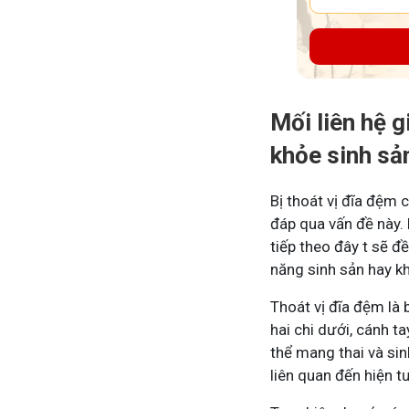
Mối liên hệ 
khỏe sinh sả
Bị thoát vị đĩa đệm 
đáp qua vấn đề này. 
tiếp theo đây t sẽ 
năng sinh sản hay k
Thoát vị đĩa đệm là
hai chi dưới, cánh t
thể mang thai và si
liên quan đến hiện t