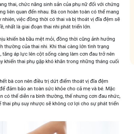
ang thai, chức năng sinh sản của phụ nữ đối với chứng
Tham gia nhóm
ông liên quan đến nhau. Bà con hoàn toàn có thể mang
 nhiên, việc đồng thời có thai và bị thoát vị đĩa đệm sẽ
nhóm
ề, nhất là giai đoạn thai nhi phát triển lớn.
ịu khiến bà bầu mệt mỏi, đồng thời cũng ảnh hưởng
h thường của thai nhi. Khi thai càng lớn tình trạng
, tăng áp lực lên cột sống càng làm cơn đau trở nên
ày khiến thai phụ gặp khó khăn trong những tháng cuối
n hết bà con nên điều trị dứt điểm thoát vị đĩa đệm
 để đảm bảo an toàn sức khỏe cho cả mẹ và bé. Mặc
ẫn có thể diễn ra bình thường, thế nhưng cơn đau nhức,
ể thai phụ suy nhược sẽ không cơ lợi cho sự phát triển