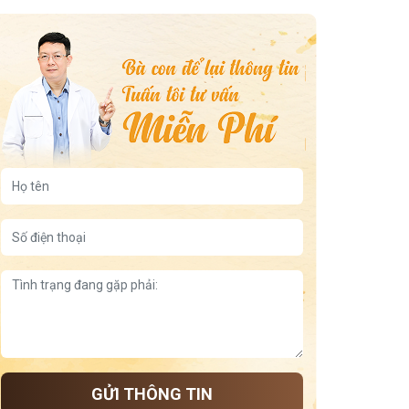
thực phẩm tốt cho thoát vị đĩa đệm
vỏ bưởi – cam – chanh chữa thoát vị đĩa đệm
tư thế ngồi đúng cho người thoát vị
cây tầm gửi chữa thoát vị đĩa đệm
cây dây đau xương trị thoát vị
đu đủ xanh chữa thoát vị đĩa đệm
thoát vị đĩa đệm
hỗ trợ điều trị thoát vị đĩa đệm
thoát vị đĩa đệm ở người già
thoát vị đĩa đệm và thoái hóa cột sống
tư thế ngồi nằm ngủ cho người thoát vị đĩa đệm
thoát vị đĩa đệm gây teo chân
thoát vị đĩa đệm ở người trẻ tuổi
GỬI THÔNG TIN
mổ thoát vị đĩa đệm xong vẫn đau