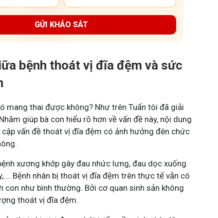
GỬI KHẢO SÁT
giữa bệnh thoát vị đĩa đệm và sức
n
có mang thai được không? Như trên Tuấn tôi đã giải
Nhằm giúp bà con hiểu rõ hơn về vấn đề này, nội dung
đề cập vấn đề thoát vị đĩa đệm có ảnh hưởng đên chức
hông.
 bệnh xương khớp gây đau nhức lưng, đau dọc xuống
ay,…. Bệnh nhân bị thoát vị đĩa đệm trên thực tế vẫn có
nh con như bình thường. Bởi cơ quan sinh sản không
ượng thoát vị đĩa đệm.