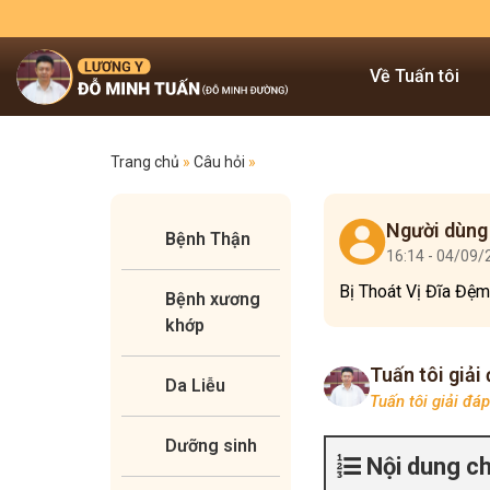
Về Tuấn tôi
Trang chủ
»
Câu hỏi
»
Người dùng
Bệnh Thận
16:14 - 04/09
Bị Thoát Vị Đĩa Đệ
Bệnh xương
khớp
Tuấn tôi giải
Da Liễu
Tuấn tôi giải đá
Dưỡng sinh
Nội dung c