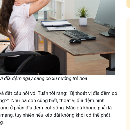
m
Hội Đau Xương Khớp - Tuấn Tôi Đồng Hành
85,3K
thành viên
vị đĩa đệm ngày càng có xu hướng trẻ hóa
chuyện thuốc Nam, về
Cộng đồng cho bà con gặp vấn đề xương khớp, cùng
cách chăm sóc bản
Tuấn tôi học cách chăm sóc và điều trị để giảm đau, vậ
động linh hoạt.
à đặt câu hỏi với Tuấn tôi rằng: “Bị thoát vị đĩa đệm có
g?”. Như bà con cũng biết, thoát vị đĩa đệm hình
ơng ở phần đĩa đệm cột sống. Mặc dù không phải là
 mạng, tuy nhiên nếu kéo dài không khỏi có thể phát
g.