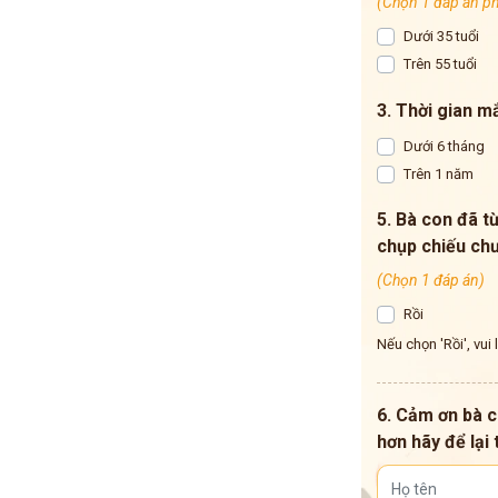
(Chọn 1 đáp án p
Dưới 35 tuổi
Trên 55 tuổi
3. Thời gian m
Dưới 6 tháng
Trên 1 năm
5. Bà con đã 
chụp chiếu ch
(Chọn 1 đáp án)
Rồi
Nếu chọn 'Rồi', vui
6. Cảm ơn bà c
hơn hãy để lại 