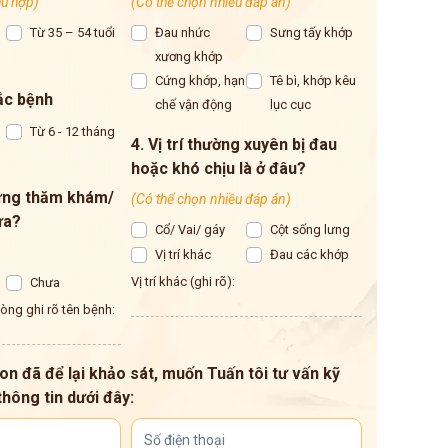
hù hợp)
(Có thể chọn nhiều đáp án)
Từ 35 – 54 tuổi
Đau nhức
Sưng tấy khớp
xương khớp
Cứng khớp, hạn
Tê bì, khớp kêu
ắc bệnh
chế vận động
lục cục
Từ 6 - 12 tháng
4. Vị trí thường xuyên bị đau
hoặc khó chịu là ở đâu?
từng thăm khám/
(Có thể chọn nhiều đáp án)
ưa?
Cổ/ Vai/ gáy
Cột sống lưng
Vị trí khác
Đau các khớp
Vị trí khác (ghi rõ):
Chưa
 lòng ghi rõ tên bệnh:
on đã để lại khảo sát, muốn Tuấn tôi tư vấn kỹ
thông tin dưới đây: