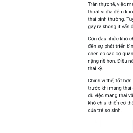
Trên thực tế, việc m
thoát vị đĩa đệm kh
thai bình thường. Tuy
Tham gia nhóm
Tham gia 
gây ra không ít vấn đ
Cơn đau nhức khó ch
đến sự phát triển bìn
chèn ép các cơ quan
nặng nề hơn. Điều n
thai kỳ.
Chính vì thế, tốt hơ
trước khi mang thai
dù việc mang thai v
khó chịu khiến cơ th
của trẻ sơ sinh.