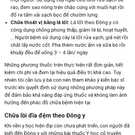
ráo, đem sao nóng trên chảo cùng với muối hạt rồi
đổ ra tấm vải sạch bọc để chườm lưng.
Chữa thoát vị bằng lá lốt:
Lá lốt theo Đông y có
công dụng chống phong thấp, giảm tê bì, hoạt huyết,
… Người bệnh sử dụng cây lá lốt rửa sạch, giã nát rồi
chắt lấy nước cốt. Pha thêm nước ấm và sữa bò rồi
khuấy đều để uống 3 – 4 lần/ ngày.
Những phương thuốc trên thực hiện rất đơn giản, tiết
kiệm chi phí và đem lại hiệu quả điều trị khá cao. Tuy
nhiên tôi cần lưu ý bà con nên tham khảo ý kiến bác sĩ
trước khi quyết định sử dụng những phương pháp này
để đảm bảo khả năng đáp ứng thuốc và không làm ảnh
hưởng đến phác đồ chữa bệnh hiện tại.
Chữa lồi đĩa đệm theo Đông y
Khi nền y học hiện đại còn chưa phát triển, con người đã
biết đến Đông y với những bài thuốc Y học cổ truyền