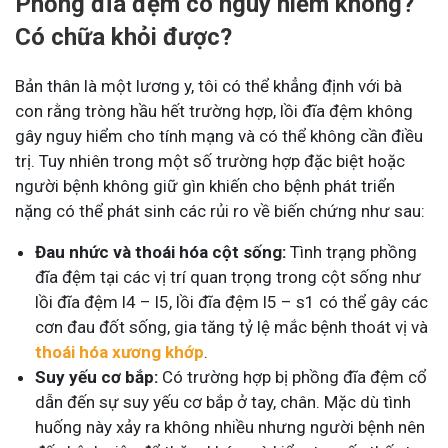
Phồng đĩa đệm có nguy hiểm không?
Có chữa khỏi được?
Bản thân là một lương y, tôi có thể khẳng định với bà
con rằng tròng hầu hết trường hợp, lồi đĩa đệm không
gây nguy hiểm cho tính mạng và có thể không cần điều
trị. Tuy nhiên trong một số trường hợp đặc biệt hoặc
người bệnh không giữ gìn khiến cho bệnh phát triển
nặng có thể phát sinh các rủi ro về biến chứng như sau:
Đau nhức và thoái hóa cột sống:
Tình trạng phồng
đĩa đệm tại các vị trí quan trọng trong cột sống như
lồi đĩa đệm l4 – l5, lồi đĩa đệm l5 – s1 có thể gây các
cơn đau đốt sống, gia tăng tỷ lệ mắc bệnh thoát vị và
thoái hóa xương khớp
.
Suy yếu cơ bắp:
Có trường hợp bị phồng đĩa đệm cổ
dẫn đến sự suy yếu cơ bắp ở tay, chân. Mặc dù tình
huống này xảy ra không nhiều nhưng người bệnh nên