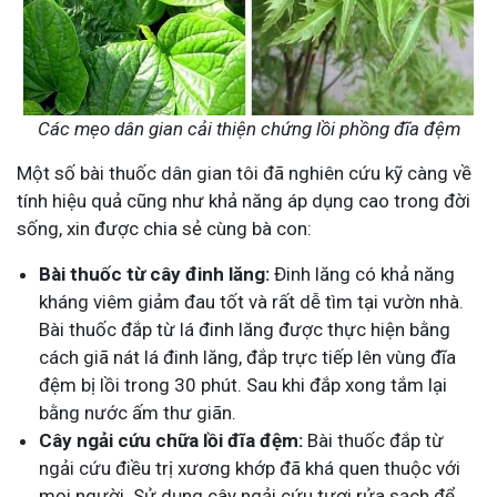
Các mẹo dân gian cải thiện chứng lồi phồng đĩa đệm
Một số bài thuốc dân gian tôi đã nghiên cứu kỹ càng về
tính hiệu quả cũng như khả năng áp dụng cao trong đời
sống, xin được chia sẻ cùng bà con:
Bài thuốc từ cây đinh lăng:
Đinh lăng có khả năng
kháng viêm giảm đau tốt và rất dễ tìm tại vườn nhà.
Bài thuốc đắp từ lá đinh lăng được thực hiện bằng
cách giã nát lá đinh lăng, đắp trực tiếp lên vùng đĩa
đệm bị lồi trong 30 phút. Sau khi đắp xong tắm lại
bằng nước ấm thư giãn.
Cây ngải cứu chữa lồi đĩa đệm:
Bài thuốc đắp từ
ngải cứu điều trị xương khớp đã khá quen thuộc với
mọi người. Sử dụng cây ngải cứu tươi rửa sạch để