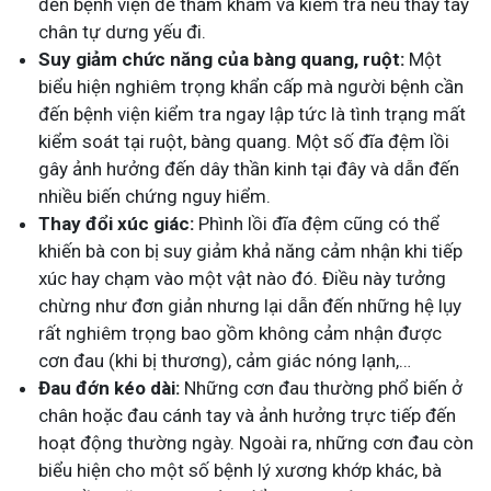
đến bệnh viện để thăm khám và kiểm tra nếu thấy tay
chân tự dưng yếu đi.
Suy giảm chức năng của bàng quang, ruột:
Một
biểu hiện nghiêm trọng khẩn cấp mà người bệnh cần
đến bệnh viện kiểm tra ngay lập tức là tình trạng mất
kiểm soát tại ruột, bàng quang. Một số đĩa đệm lồi
gây ảnh hưởng đến dây thần kinh tại đây và dẫn đến
nhiều biến chứng nguy hiểm.
Thay đổi xúc giác:
Phình lồi đĩa đệm cũng có thể
khiến bà con bị suy giảm khả năng cảm nhận khi tiếp
xúc hay chạm vào một vật nào đó. Điều này tưởng
chừng như đơn giản nhưng lại dẫn đến những hệ lụy
rất nghiêm trọng bao gồm không cảm nhận được
cơn đau (khi bị thương), cảm giác nóng lạnh,…
Đau đớn kéo dài:
Những cơn đau thường phổ biến ở
chân hoặc đau cánh tay và ảnh hưởng trực tiếp đến
hoạt động thường ngày. Ngoài ra, những cơn đau còn
biểu hiện cho một số bệnh lý xương khớp khác, bà