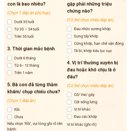
con là bao nhiêu?
gặp phải những triệu
chứng nào?
(Chọn 1 đáp án phù hợp)
(Có thể chọn nhiều đáp án)
Dưới 35 tuổi
Đau nhức xương khớp
Từ 35 – 54 tuổi
Sưng tấy khớp
Trên 55 tuổi
Cứng khớp, hạn chế vận động
3. Thời gian mắc bệnh
Tê bì, khớp kêu lục cục
Dưới 6 tháng
4. Vị trí thường xuyên bị
Từ 6 - 12 tháng
đau hoặc khó chịu là ở
Trên 1 năm
đâu?
5. Bà con đã từng thăm
(Có thể chọn nhiều đáp án)
khám/ chụp chiếu chưa?
Cổ/ Vai/ gáy
(Chọn 1 đáp án)
Cột sống lưng
Vị trí khác
Rồi
Đau các khớp
Chưa
Nếu chọn 'Rồi', vui lòng ghi rõ tên
Vị trí khác (ghi rõ):
bệnh: