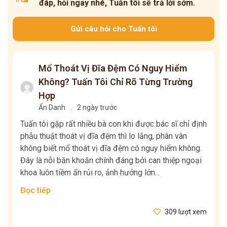
đáp, hỏi ngay nhé, Tuấn tôi sẽ trả lời sớm.
Gửi câu hỏi cho Tuấn tôi
Mổ Thoát Vị Đĩa Đệm Có Nguy Hiểm
Không? Tuấn Tôi Chỉ Rõ Từng Trường
Hợp
Ẩn Danh
.
2 ngày trước
Tuấn tôi gặp rất nhiều bà con khi được bác sĩ chỉ định
phẫu thuật thoát vị đĩa đệm thì lo lắng, phân vân
không biết mổ thoát vị đĩa đệm có nguy hiểm không.
Đây là nỗi băn khoăn chính đáng bởi can thiệp ngoại
khoa luôn tiềm ẩn rủi ro, ảnh hưởng lớn...
Đọc tiếp
309 lượt xem