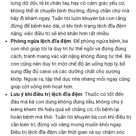
lưng dữ dội, tê bì chân tay, hay có cảm giác yếu cơ,
không thể di chuyển bình thường, đừng chần chừ mà
hãy đi khám ngay. Tuấn tôi luôn khuyên bà con rằng
đừng để bệnh kéo dài, vì khi tình trạng lệch đĩa đệm
nặng, việc điều trị sẽ khó khăn hơn rất nhiều.
Phòng ngừa lệch đĩa đệm
: Để phòng ngừa bệnh, bà
con nhớ giúp tôi là duy trì tư thế ngồi và đứng đúng
cách, tránh mang vác vật nặng không đúng tư thế. Bà
con cũng nên duy trì một chế độ ăn uống hợp lý, bổ
sung đầy đủ canxi và các dưỡng chất cho xương
khớp. Ngoài ra, tập thể dục nhẹ nhàng mỗi ngày cũng
giúp cột sống linh hoạt hơn.
Lưu ý khi điều trị lệch đĩa đệm
: Thuốc có tốt đến
đâu mà bà con dùng không đúng liều, không chú ý
kiêng khem thì hiệu quả sẽ chẳng có, rồi bệnh lại
hoàn bệnh mà thôi. Tuấn tôi khuyên bà con khi điều trị
cần kiên trì, đừng vội vàng mong muốn khỏi ngay.
Điều trị lệch đĩa đệm cần thời gian và sự chăm sóc