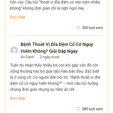
hẳn vậy. Câu hỏi "thoát vị đĩa đệm có nên nằm nhiều
không" không đơn giản chỉ là nghỉ ngơi hay...
Đọc tiếp
300 lượt xem
Bệnh Thoát Vị Đĩa Đệm Cổ Có Nguy
Hiểm Không? Giải Đáp Ngay
Ẩn Danh
.
2 ngày trước
Tuấn tôi nhận thấy nhiều bà con khi gặp vấn đề cột
sống thường hay bỏ qua dấu hiệu ban đầu, đặc biệt
là ở vùng cổ. Có người đến hỏi tôi: "Bệnh thoát vị đĩa
đệm cổ có nguy hiểm không?" – một câu hỏi tưởng
chừng đơn giản nhưng lại tiềm ẩn rất...
Đọc tiếp
289 lượt xem