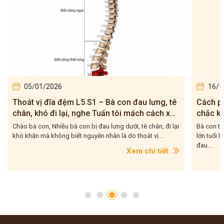
05/01/2026
16/1
Thoát vị đĩa đệm L5 S1 – Bà con đau lưng, tê
Cách ph
chân, khó đi lại, nghe Tuấn tôi mách cách xử
chắc kh
lý
Chào bà con, Nhiều bà con bị đau lưng dưới, tê chân, đi lại
Bà con th
khó khăn mà không biết nguyên nhân là do thoát vị...
lớn tuổi l
đau...
Xem chi tiết