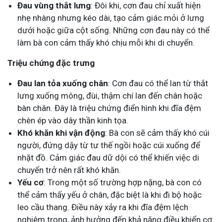
Đau vùng thắt lưng
: Đôi khi, cơn đau chỉ xuất hiện
nhẹ nhàng nhưng kéo dài, tạo cảm giác mỏi ở lưng
dưới hoặc giữa cột sống. Những cơn đau này có thể
làm bà con cảm thấy khó chịu mỗi khi di chuyển.
Triệu chứng đặc trưng
Đau lan tỏa xuống chân
: Cơn đau có thể lan từ thắt
lưng xuống mông, đùi, thậm chí lan đến chân hoặc
bàn chân. Đây là triệu chứng điển hình khi đĩa đệm
chèn ép vào dây thần kinh tọa.
Khó khăn khi vận động
: Bà con sẽ cảm thấy khó cúi
người, đứng dậy từ tư thế ngồi hoặc cúi xuống để
nhặt đồ. Cảm giác đau dữ dội có thể khiến việc di
chuyển trở nên rất khó khăn.
Yếu cơ
: Trong một số trường hợp nặng, bà con có
thể cảm thấy yếu ở chân, đặc biệt là khi đi bộ hoặc
leo cầu thang. Điều này xảy ra khi đĩa đệm lệch
nghiêm trọng, ảnh hưởng đến khả năng điều khiển cơ