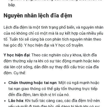
bắp.
Nguyên nhân lệch đĩa đệm
Lệch đĩa đệm là một tình trạng phổ biến, và nguyên nhân
của nó không chỉ có một mà là sự kết hợp của nhiều yếu
tố. Tuấn tôi sẽ cùng bà con phân tích nguyên nhân theo
hai góc độ: Y học hiện đại và Y học cổ truyền.
Y học hiện đại
: Theo các nghiên cứu y khoa, lệch đĩa
đệm thường xảy ra khi có sự tác động mạnh hoặc kéo
dài lên cột sống, dẫn đến sự thay đổi cấu trúc của đĩa
đệm. Cụ thể:
Chấn thương hoặc tai nạn
: Một cú ngã mạnh hoặc
tai nạn giao thông có thể gây tổn thương trực tiếp
đến đĩa đệm, làm lệch vị trí của nó.
Lão hóa
: Khi tuổi tác càng cao, các đĩa đệm trở nên
yếu và mất đi tính đàn hồi, dễ dàng bị lệch khi có sự