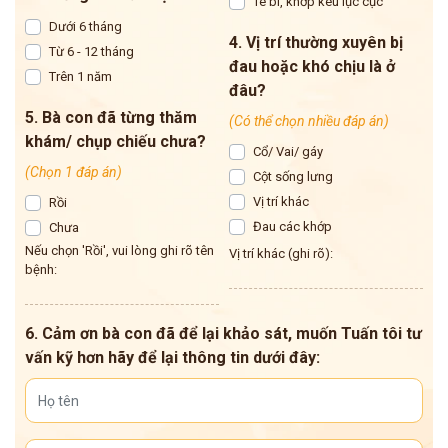
Tê bì, khớp kêu lục cục
Dưới 6 tháng
4. Vị trí thường xuyên bị
Từ 6 - 12 tháng
đau hoặc khó chịu là ở
Trên 1 năm
đâu?
5. Bà con đã từng thăm
(Có thể chọn nhiều đáp án)
khám/ chụp chiếu chưa?
Cổ/ Vai/ gáy
(Chọn 1 đáp án)
Cột sống lưng
Vị trí khác
Rồi
Đau các khớp
Chưa
Nếu chọn 'Rồi', vui lòng ghi rõ tên
Vị trí khác (ghi rõ):
bệnh:
6. Cảm ơn bà con đã để lại khảo sát, muốn Tuấn tôi tư
vấn kỹ hơn hãy để lại thông tin dưới đây: