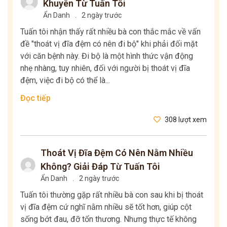
Khuyên Từ Tuấn Tôi
Ẩn Danh
.
2 ngày trước
Tuấn tôi nhận thấy rất nhiều bà con thắc mắc về vấn
đề "thoát vị đĩa đệm có nên đi bộ" khi phải đối mặt
với căn bệnh này. Đi bộ là một hình thức vận động
nhẹ nhàng, tuy nhiên, đối với người bị thoát vị đĩa
đệm, việc đi bộ có thể là...
Đọc tiếp
308 lượt xem
Thoát Vị Đĩa Đệm Có Nên Nằm Nhiều
Không? Giải Đáp Từ Tuấn Tôi
Ẩn Danh
.
2 ngày trước
Tuấn tôi thường gặp rất nhiều bà con sau khi bị thoát
vị đĩa đệm cứ nghĩ nằm nhiều sẽ tốt hơn, giúp cột
sống bớt đau, đỡ tổn thương. Nhưng thực tế không