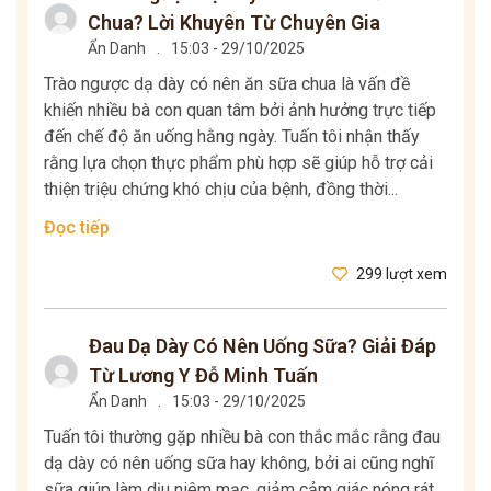
Chua? Lời Khuyên Từ Chuyên Gia
Ẩn Danh
.
15:03 - 29/10/2025
Trào ngược dạ dày có nên ăn sữa chua là vấn đề
khiến nhiều bà con quan tâm bởi ảnh hưởng trực tiếp
đến chế độ ăn uống hằng ngày. Tuấn tôi nhận thấy
rằng lựa chọn thực phẩm phù hợp sẽ giúp hỗ trợ cải
thiện triệu chứng khó chịu của bệnh, đồng thời...
Đọc tiếp
299 lượt xem
Đau Dạ Dày Có Nên Uống Sữa? Giải Đáp
Từ Lương Y Đỗ Minh Tuấn
Ẩn Danh
.
15:03 - 29/10/2025
Tuấn tôi thường gặp nhiều bà con thắc mắc rằng đau
dạ dày có nên uống sữa hay không, bởi ai cũng nghĩ
sữa giúp làm dịu niêm mạc, giảm cảm giác nóng rát