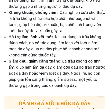
ăn dễ dàng hơn, tránh tình trạng đầy bụng, khó tiêu
thường gặp ở những người bị đau dạ dày.
Kháng khuẩn, chống viêm
: Các nghiên cứu cho thấy,
lá trầu không chứa các hợp chất như eugenol và
tanin, giúp tiêu diệt vi khuẩn, hạn chế tình trạng viêm
loét dạ dày do vi khuẩn gây ra.
Hỗ trợ làm lành vết loét
: Khi sử dụng lá trầu không
đúng cách, nó có tác dụng làm lành vết loét niêm
mạc dạ dày, giúp dạ dày phục hồi nhanh chóng mà
không cần dùng thuốc tây.
Giảm đau, giảm căng thẳng
: Lá trầu không có tính
ấm, giúp làm ấm dạ dày, giảm cơn đau do trào ngược
axit dạ dày hoặc viêm loét dạ dày. Ngoài ra, nó còn
giúp giải tỏa căng thẳng, giảm stress, một yếu tố
thường gặp trong các ca bệnh dạ dày.
ĐÁNH GIÁ SỨC KHỎE DẠ DÀY