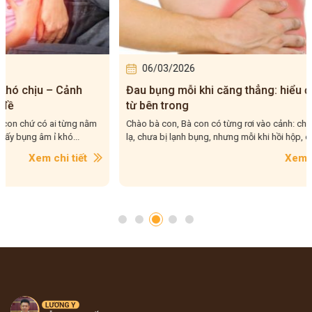
06/03/2026
03/0
Đau bụng mỗi khi căng thẳng: hiểu đúng lý do
5 cấp đ
từ bên trong
đang ở 
Chào bà con, Bà con có từng rơi vào cảnh: chưa kịp ăn gì
Chào bà c
lạ, chưa bị lạnh bụng, nhưng mỗi khi hồi hộp, căng...
năm, gặp 
Xem chi tiết