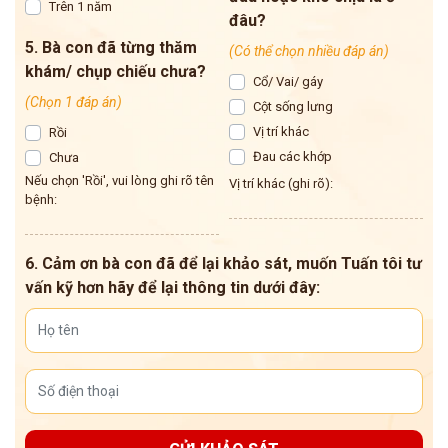
Trên 1 năm
đâu?
5. Bà con đã từng thăm
(Có thể chọn nhiều đáp án)
khám/ chụp chiếu chưa?
Cổ/ Vai/ gáy
(Chọn 1 đáp án)
Cột sống lưng
Vị trí khác
Rồi
Đau các khớp
Chưa
Nếu chọn 'Rồi', vui lòng ghi rõ tên
Vị trí khác (ghi rõ):
bệnh:
6. Cảm ơn bà con đã để lại khảo sát, muốn Tuấn tôi tư
vấn kỹ hơn hãy để lại thông tin dưới đây: