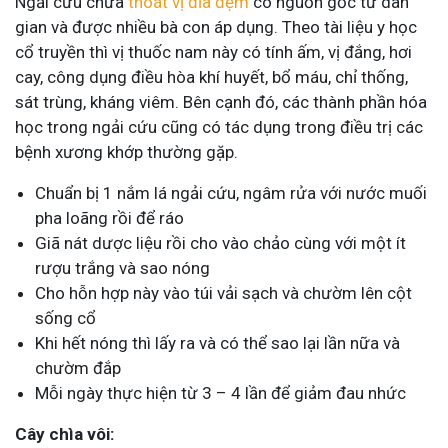
Ngải cứu chữa
thoát vị đĩa đệm
có nguồn gốc từ dân
gian và được nhiều bà con áp dụng. Theo tài liệu y học
cổ truyền thì vị thuốc nam này có tính ấm, vị đắng, hơi
cay, công dụng điều hòa khí huyết, bổ máu, chỉ thống,
sát trùng, kháng viêm. Bên cạnh đó, các thành phần hóa
học trong ngải cứu cũng có tác dụng trong điều trị các
bệnh xương khớp thường gặp.
Chuẩn bị 1 nắm lá ngải cứu, ngâm rửa với nước muối
pha loãng rồi để ráo
Giã nát dược liệu rồi cho vào chảo cùng với một ít
rượu trắng và sao nóng
Cho hỗn hợp này vào túi vải sạch và chườm lên cột
sống cổ
Khi hết nóng thì lấy ra và có thể sao lại lần nữa và
chườm đắp
Mỗi ngày thực hiện từ 3 – 4 lần để giảm đau nhức
Cây chìa vôi: