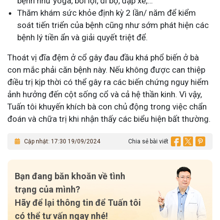
bệnh như yoga, bơi lội, đi bộ, đạp xe,…
Thăm khám sức khỏe định kỳ 2 lần/ năm để kiểm
soát tiến triển của bệnh cũng như sớm phát hiện các
bệnh lý tiền ẩn và giải quyết triệt để.
Thoát vị đĩa đệm ở cổ gây đau đầu khá phổ biến ở bà
con mắc phải căn bệnh này. Nếu không được can thiệp
điều trị kịp thời có thể gây ra các biến chứng nguy hiểm
ảnh hưởng đến cột sống cổ và cả hệ thần kinh. Vì vậy,
Tuấn tôi khuyến khích bà con chủ động trong việc chẩn
đoán và chữa trị khi nhận thấy các biểu hiện bất thường.
Cập nhật: 17:30 19/09/2024
Chia sẻ bài viết
Bạn đang băn khoăn về tình
trạng của mình?
Hãy để lại thông tin để Tuấn tôi
có thể tư vấn ngay nhé!