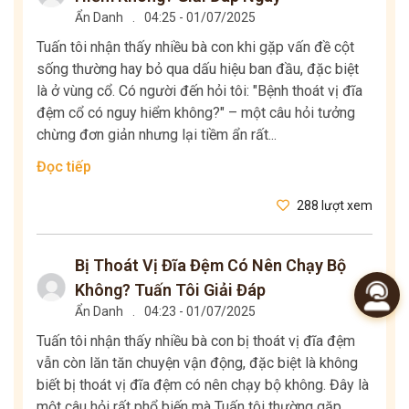
Ẩn Danh
.
04:25 - 01/07/2025
Tuấn tôi nhận thấy nhiều bà con khi gặp vấn đề cột
sống thường hay bỏ qua dấu hiệu ban đầu, đặc biệt
là ở vùng cổ. Có người đến hỏi tôi: "Bệnh thoát vị đĩa
đệm cổ có nguy hiểm không?" – một câu hỏi tưởng
chừng đơn giản nhưng lại tiềm ẩn rất...
Đọc tiếp
288 lượt xem
Bị Thoát Vị Đĩa Đệm Có Nên Chạy Bộ
Không? Tuấn Tôi Giải Đáp
Ẩn Danh
.
04:23 - 01/07/2025
Tuấn tôi nhận thấy nhiều bà con bị thoát vị đĩa đệm
vẫn còn lăn tăn chuyện vận động, đặc biệt là không
biết bị thoát vị đĩa đệm có nên chạy bộ không. Đây là
một câu hỏi rất phổ biến mà Tuấn tôi thường gặp