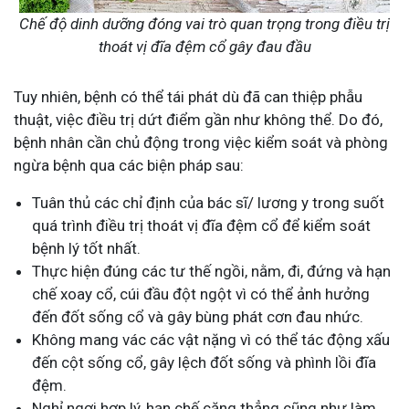
Chế độ dinh dưỡng đóng vai trò quan trọng trong điều trị
thoát vị đĩa đệm cổ gây đau đầu
Tuy nhiên, bệnh có thể tái phát dù đã can thiệp phẫu
thuật, việc điều trị dứt điểm gần như không thể. Do đó,
bệnh nhân cần chủ động trong việc kiểm soát và phòng
ngừa bệnh qua các biện pháp sau:
Tuân thủ các chỉ định của bác sĩ/ lương y trong suốt
quá trình điều trị thoát vị đĩa đệm cổ để kiểm soát
bệnh lý tốt nhất.
Thực hiện đúng các tư thế ngồi, nằm, đi, đứng và hạn
chế xoay cổ, cúi đầu đột ngột vì có thể ảnh hưởng
đến đốt sống cổ và gây bùng phát cơn đau nhức.
Không mang vác các vật nặng vì có thể tác động xấu
đến cột sống cổ, gây lệch đốt sống và phình lồi đĩa
đệm.
Nghỉ ngơi hợp lý, hạn chế căng thẳng cũng như làm