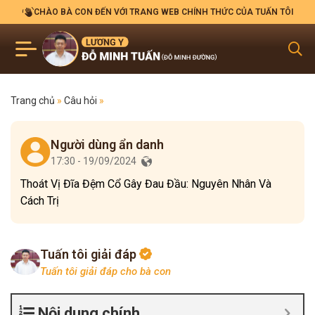
CHÀO BÀ CON ĐẾN VỚI TRANG WEB CHÍNH THỨC CỦA TUẤN TÔI
Trang chủ
»
Câu hỏi
»
Người dùng ẩn danh
17:30 - 19/09/2024
Thoát Vị Đĩa Đệm Cổ Gây Đau Đầu: Nguyên Nhân Và
Cách Trị
Tuấn tôi giải đáp
Tuấn tôi giải đáp cho bà con
Nội dung chính