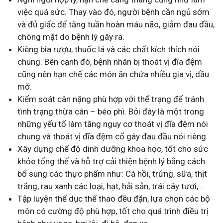
việc quá sức. Thay vào đó, người bệnh cần ngủ sớm
và đủ giấc để tăng tuần hoàn máu não, giảm đau đầu,
chóng mặt do bệnh lý gây ra.
Kiêng bia rượu, thuốc lá và các chất kích thích nói
chung. Bên cạnh đó, bệnh nhân bị thoát vị đĩa đệm
cũng nên hạn chế các món ăn chứa nhiều gia vị, dầu
mỡ.
Kiểm soát cân nặng phù hợp với thể trạng để tránh
tình trạng thừa cân – béo phì. Bởi đây là một trong
những yếu tố làm tăng nguy cơ thoát vị đĩa đệm nói
chung và thoát vị đĩa đệm cổ gây đau đầu nói riêng.
Xây dựng chế độ dinh dưỡng khoa học, tốt cho sức
khỏe tổng thể và hỗ trợ cải thiện bệnh lý bằng cách
bổ sung các thực phẩm như: Cá hồi, trứng, sữa, thịt
trắng, rau xanh các loại, hạt, hải sản, trái cây tươi,…
Tập luyện thể dục thể thao đều đặn, lựa chọn các bộ
môn có cường độ phù hợp, tốt cho quá trình điều trị