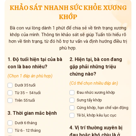
KHẢO SÁT NHANH SỨC KHỎE XƯƠNG
KHỚP
Bà con vui lòng dành 1 phút để chia sẻ về tình trạng xương
khớp của mình. Thông tin khảo sát sẽ giúp Tuấn tôi hiểu rõ
hơn về tình trạng, từ đó hỗ trợ tư vấn và định hướng điều trị
phù hợp.
1. Độ tuổi hiện tại của bà
2. Hiện tại, bà con đang
con là bao nhiêu?
gặp phải những triệu
chứng nào?
(Chọn 1 đáp án phù hợp)
(Có thể chọn nhiều đáp án)
Dưới 35 tuổi
Đau nhức xương khớp
Từ 35 – 54 tuổi
Sưng tấy khớp
Trên 55 tuổi
Cứng khớp, hạn chế vận động
3. Thời gian mắc bệnh
Tê bì, khớp kêu lục cục
Dưới 6 tháng
4. Vị trí thường xuyên bị
Từ 6 - 12 tháng
đau hoặc khó chịu là ở