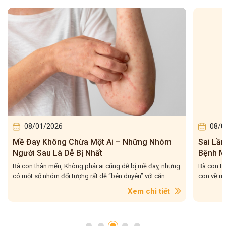
08/01/2026
08/0
Mề Đay Không Chừa Một Ai – Những Nhóm
Sai Lầ
Người Sau Là Dễ Bị Nhất
Bệnh M
Bà con thân mến, Không phải ai cũng dễ bị mề đay, nhưng
Bà con th
có một số nhóm đối tượng rất dễ “bén duyên” với căn...
con về mộ
Xem chi tiết