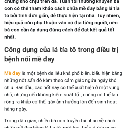
chứng khó chịu trên da. Tuấn tôi thường khuyên bà
con có thể tham khảo cách chữa mề đay bằng lá tía
tô bởi tính đơn giản, dễ thực hiện tại nhà. Tuy nhiên,
hiệu quả còn phụ thuộc vào cơ địa từng người, nên
bà con cần áp dụng đúng cách để đạt kết quả tốt
nhất.
Công dụng của lá tía tô trong điều trị
bệnh nổi mề đay
Mề đay
là một bệnh da liễu khá phổ biến, biểu hiện bằng
những nốt sẩn đỏ kèm theo cảm giác ngứa ngáy khó
chịu. Ban đầu, các nốt này có thể xuất hiện ở một vùng
nhỏ, nhưng nếu không kiểm soát tốt, chúng có thể lan
rộng ra khắp cơ thể, gây ảnh hưởng lớn đến sinh hoạt
hàng ngày.
Trong dân gian, nhiều bà con truyền tai nhau về cách
chữa mề đay bằng lá tía tô, một loại thảo dược quen