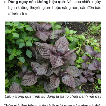
Dừng ngay nếu không hiệu quả:
Nếu sau nhiều ngày
bệnh không thuyên giảm hoặc nặng hơn, cần đến bác
sĩ kiểm tra.
Lưu ý trong quá trình sử dụng lá tía tô chữa bệnh mề đay
Chữa mề đay bằng lá tía tô là một mẹo dân gian có thể