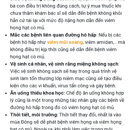
bà con điều trị không đúng cách, tự ý mua thuốc khi
chưa thăm khám bác sĩ sẽ dẫn đến bệnh không khỏi
hẳn cứ tái lại với mức độ nặng hơn dẫn đến viêm
họng hạt có mủ.
Mắc các bệnh liên quan đường hô hấp
: Nếu bị các
bệnh hô hấp như
viêm mũi xoang,
viêm amidan,… mà
không điều trị kịp thời cũng sẽ dẫn đến bệnh viêm
họng hạt có mủ.
Vệ sinh cá nhân, vệ sinh răng miệng không sạch
:
Việc vệ sinh không sạch sẽ hay trong quá trình vệ
sinh làm tổn thương lớp niêm mạc cũng sẽ tạo điều
kiện cho các vi khuẩn, virus tấn công và gây bệnh.
Ăn uống thiếu khoa học:
Chế độ ăn uống không hợp
lý cũng là một trong những tác nhân gây các bệnh về
đường hô hấp trong đó có viêm họng hạt có mủ.
Thời tiết, môi trường:
Thời tiết thay đổi, nhất là vào
mùa Đông sẽ dễ phát bệnh viêm họng và viêm họng
hạt có mủ. Ngoài ra, khi phải làm việc trong môi