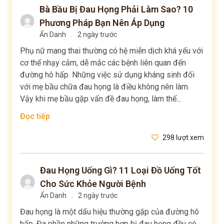
Bà Bầu Bị Đau Họng Phải Làm Sao? 10
Phương Pháp Bạn Nên Áp Dụng
Ẩn Danh
.
2 ngày trước
Phụ nữ mang thai thường có hệ miễn dịch khá yếu với
cơ thể nhạy cảm, dễ mắc các bệnh liên quan đến
đường hô hấp. Những việc sử dụng kháng sinh đối
với mẹ bầu chữa đau họng là điều không nên làm.
Vậy khi mẹ bầu gặp vấn đề đau họng, làm thế...
Đọc tiếp
298 lượt xem
Đau Họng Uống Gì? 11 Loại Đồ Uống Tốt
Cho Sức Khỏe Người Bệnh
Ẩn Danh
.
2 ngày trước
Đau họng là một dấu hiệu thường gặp của đường hô
hấp. Đa phần những trường hợp bị đau họng đều có