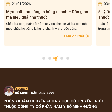
21/01/2026
03/0
Mẹo chữa ho bằng lá húng chanh – Dân gian
5 Lý Do
mà hiệu quả như thuốc
Thuốc 
Tuấn T
Chào bà con, Tuấn tôi hôm nay xin chia sẻ với bà con một
Tuấn tôi 
mẹo chữa ho bằng lá húng chanh – vị thuốc dân...
trong tình
Xem chi tiết
PHÒNG KHÁM CHUYÊN KHOA Y HỌC CỔ TRUYỀN TRỰC
THUỘC CÔNG TY CỔ PHẦN NAM Y ĐỖ MINH ĐƯỜNG