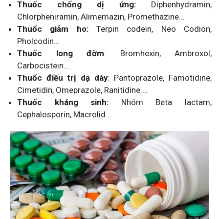
Thuốc chống dị ứng:
Diphenhydramin,
Chlorpheniramin, Alimemazin, Promethazine…
Thuốc giảm ho:
Terpin codein, Neo Codion,
Pholcodin…
Thuốc long đờm
: Bromhexin, Ambroxol,
Carbocistein…
Thuốc điều trị dạ dày
: Pantoprazole, Famotidine,
Cimetidin, Omeprazole, Ranitidine….
Thuốc kháng sinh:
Nhóm Beta lactam,
Cephalosporin, Macrolid…