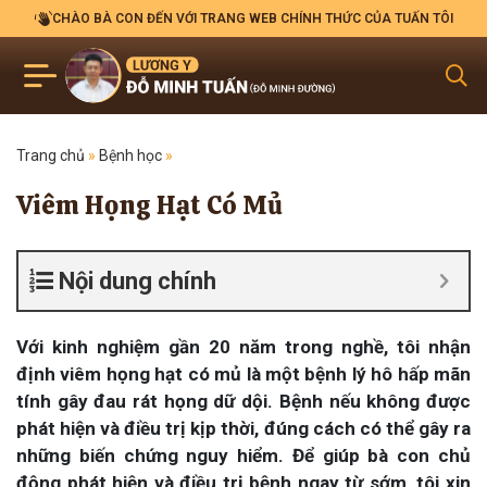
CHÀO BÀ CON ĐẾN VỚI TRANG WEB CHÍNH THỨC CỦA TUẤN TÔI
Trang chủ
»
Bệnh học
»
Viêm Họng Hạt Có Mủ
Nội dung chính
Với kinh nghiệm gần 20 năm trong nghề, tôi nhận
định viêm họng hạt có mủ là một bệnh lý hô hấp mãn
tính gây đau rát họng dữ dội. Bệnh nếu không được
phát hiện và điều trị kịp thời, đúng cách có thể gây ra
những biến chứng nguy hiểm. Để giúp bà con chủ
động phát hiện và điều trị bệnh ngay từ sớm, tôi xin