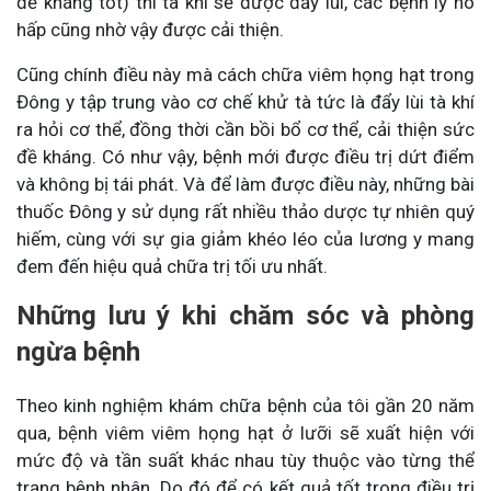
đề kháng tốt) thì tà khí sẽ được đẩy lùi, các bệnh lý hô
hấp cũng nhờ vậy được cải thiện.
Cũng chính điều này mà cách chữa viêm họng hạt trong
Đông y tập trung vào cơ chế khử tà tức là đẩy lùi tà khí
ra hỏi cơ thể, đồng thời cần bồi bổ cơ thể, cải thiện sức
đề kháng. Có như vậy, bệnh mới được điều trị dứt điểm
và không bị tái phát. Và để làm được điều này, những bài
thuốc Đông y sử dụng rất nhiều thảo dược tự nhiên quý
hiếm, cùng với sự gia giảm khéo léo của lương y mang
đem đến hiệu quả chữa trị tối ưu nhất.
Những lưu ý khi chăm sóc và phòng
ngừa bệnh
Theo kinh nghiệm khám chữa bệnh của tôi gần 20 năm
qua, bệnh viêm viêm họng hạt ở lưỡi sẽ xuất hiện với
mức độ và tần suất khác nhau tùy thuộc vào từng thể
trạng bệnh nhân. Do đó để có kết quả tốt trong điều trị