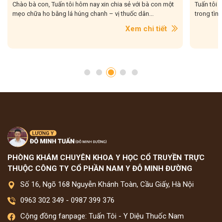
Tuấn T
Chào bà con, Tuấn tôi hôm nay xin chia sẻ với bà con một
Tuấn tôi 
mẹo chữa ho bằng lá húng chanh – vị thuốc dân...
trong tình
Xem chi tiết
PHÒNG KHÁM CHUYÊN KHOA Y HỌC CỔ TRUYỀN TRỰC
THUỘC CÔNG TY CỔ PHẦN NAM Y ĐỖ MINH ĐƯỜNG
Số 16, Ngõ 168 Nguyễn Khánh Toàn, Cầu Giấy, Hà Nội
0963 302 349
-
0987 399 376
Cộng đồng fanpage: Tuấn Tôi - Y Diệu Thuốc Nam