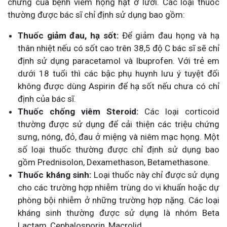
chứng của bệnh viêm họng hạt ở lưỡi. Các loại thuốc
thường được bác sĩ chỉ định sử dụng bao gồm:
Thuốc giảm đau, hạ sốt:
Để giảm đau họng và hạ
thân nhiệt nếu có sốt cao trên 38,5 độ C bác sĩ sẽ chỉ
định sử dụng paracetamol và Ibuprofen. Với trẻ em
dưới 18 tuổi thì các bậc phụ huynh lưu ý tuyệt đối
không được dùng Aspirin để hạ sốt nếu chưa có chỉ
định của bác sĩ.
Thuốc chống viêm Steroid:
Các loại corticoid
thường được sử dụng để cải thiện các triệu chứng
sưng, nóng, đỏ, đau ở miệng và niêm mạc họng. Một
số loại thuốc thường được chỉ định sử dụng bao
gồm Prednisolon, Dexamethason, Betamethasone.
Thuốc kháng sinh:
Loại thuốc này chỉ được sử dụng
cho các trường hợp nhiễm trùng do vi khuẩn hoặc dự
phòng bội nhiễm ở những trường hợp nặng. Các loại
kháng sinh thường được sử dụng là nhóm Beta
Lactam, Cephalosporin, Macrolid,…