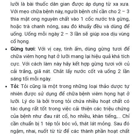
lưỡi là bài thuốc dân gian được áp dụng từ xa xưa.
Với mẹo chữa bệnh này, người bệnh chỉ cần cho 2 – 3
thìa mật ong nguyên chất vào 1 cốc nước trà gừng,
hoặc trà chanh nóng, sau đó khuấy đều và dùng để
uống. Uống mỗi ngày 2 – 3 lần sẽ giúp xoa dịu vùng
cổ họng.
Gừng tươi:
Với vị cay, tính ấm, dùng gừng tươi để
chữa viêm họng hạt ở lưỡi mang lại hiệu quả khá tích
cực. Với cách làm này hãy kết hợp gừng tươi với củ
cải trắng, giã nát. Chắt lấy nước cốt và uống 2 lần
sáng tối mỗi ngày.
Tỏi:
Tỏi cũng là một trong những loại thảo dược tự
nhiên được sử dụng để chữa bệnh viêm họng hạt ở
lưỡi. Lý do là bởi trong tỏi chứa nhiều hoạt chất có
tác dụng rất tốt trong việc cải thiện các triệu chứng
của bệnh như đau rát cổ, ho nhiều, khàn tiếng,… Chỉ
cần chuẩn bị 1 tép tỏi bóc vỏ, thát lát mỏng. Sau đó
ngậm, nhai, nuốt từ từ để các thành phần hoạt chất