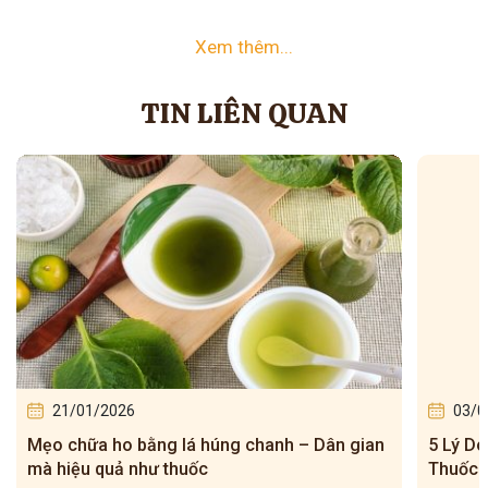
Xem thêm...
TIN LIÊN QUAN
21/01/2026
03/0
Mẹo chữa ho bằng lá húng chanh – Dân gian
5 Lý Do
mà hiệu quả như thuốc
Thuốc 