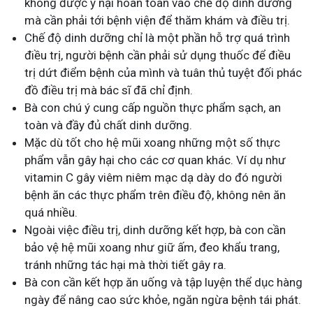
không được ỷ nại hoàn toàn vào chế độ dinh dưỡng
mà cần phải tới bệnh viện để thăm khám và điều trị.
Chế độ dinh dưỡng chỉ là một phần hỗ trợ quá trình
điều trị, người bệnh cần phải sử dụng thuốc để điều
trị dứt điểm bệnh của mình và tuân thủ tuyệt đối phác
đồ điều trị mà bác sĩ đã chỉ định.
Bà con chú ý cung cấp nguồn thực phẩm sạch, an
toàn và đầy đủ chất dinh dưỡng.
Mặc dù tốt cho hệ mũi xoang những một số thực
phẩm vẫn gây hại cho các cơ quan khác. Ví dụ như
vitamin C gây viêm niêm mạc dạ dày do đó người
bệnh ăn các thực phẩm trên điều độ, không nên ăn
quá nhiều.
Ngoài việc điều trị, dinh dưỡng kết hợp, bà con cần
bảo vệ hệ mũi xoang như giữ ấm, đeo khẩu trang,
tránh những tác hại mà thời tiết gây ra.
Bà con cần kết hợp ăn uống và tập luyện thể dục hàng
ngày để nâng cao sức khỏe, ngăn ngừa bệnh tái phát.