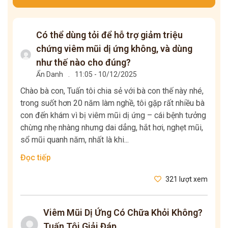
Có thể dùng tỏi để hỗ trợ giảm triệu
chứng viêm mũi dị ứng không, và dùng
như thế nào cho đúng?
Ẩn Danh
.
11:05 - 10/12/2025
Chào bà con, Tuấn tôi chia sẻ với bà con thế này nhé,
trong suốt hơn 20 năm làm nghề, tôi gặp rất nhiều bà
con đến khám vì bị viêm mũi dị ứng – cái bệnh tưởng
chừng nhẹ nhàng nhưng dai dẳng, hắt hơi, nghẹt mũi,
sổ mũi quanh năm, nhất là khi...
Đọc tiếp
321 lượt xem
Viêm Mũi Dị Ứng Có Chữa Khỏi Không?
Tuấn Tôi Giải Đáp