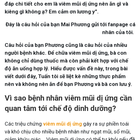
đáp chi tiết cho em là viêm mũi dị ứng nên ăn gì và
kiêng gì không ạ? Em cảm ơn lương y”.
Đây là câu hỏi của bạn Mai Phương gửi tới fanpage cá
nhân của tôi.
Câu hỏi của bạn Phương cũng là câu hỏi của nhiều
người bệnh khác. Để chữa viêm mũi dị ứng, bà con
không chỉ dùng thuốc mà còn phải kết hợp với chế
độ ăn uống hợp lý. Hiểu được vấn đề này, trong bài
viết dưới đây, Tuấn tôi sẽ liệt kê những thực phẩm
nên và không nên ăn để bạn Phương và bà con lưu ý.
Vì sao bệnh nhân viêm mũi dị ứng cần
quan tâm tới chế độ dinh dưỡng?
Các triệu chứng
viêm mũi dị ứng
gây ra sự phiền toái
và khó chịu cho nhiều bệnh nhân như ngạt mũi, sổ mũi,
giảm khứu giác,… Viêm mũi dị ứng có thể tự khỏi nếu đề