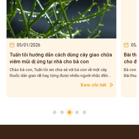
05/01/2026
05/0
Tuấn tôi hướng dẫn cách dùng cây giao chữa
Bài thu
viêm mũi dị ứng tại nhà cho bà con
cho đún
Chào bà con, Tuấn tôi xin chia sẻ với bà con về một cây
Bà con th
thuốc dân gian rất hay, từng được nhiều người nhắc đến...
Bài thuốc
Xem chi tiết