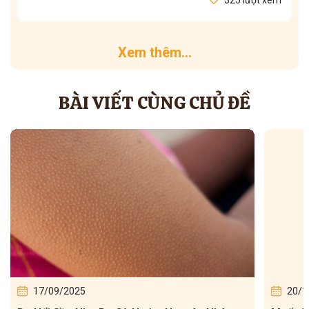
Xem thêm...
BÀI VIẾT CÙNG CHỦ ĐỀ
17/09/2025
20/1