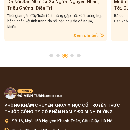
Da Nổi Sần Như Da Gà Ngứa: Nguyên Nhân,
Muốn T
Triệu Chứng, Điều Trị
Tốt, Cu
Thời gian gần đây Tuấn tôi thường gặp một vài trường hợp
Bà con thâ
bệnh nhân với tình trạng da nổi sần như da gà ngứa,
Gan không 
khiến...
Xem chi tiết
PHÒNG KHÁM CHUYÊN KHOA Y HỌC CỔ TRUYỀN TRỰC
THUỘC CÔNG TY CỔ PHẦN NAM Y ĐỖ MINH ĐƯỜNG
Số 16, Ngõ 168 Nguyễn Khánh Toàn, Cầu Giấy, Hà Nội