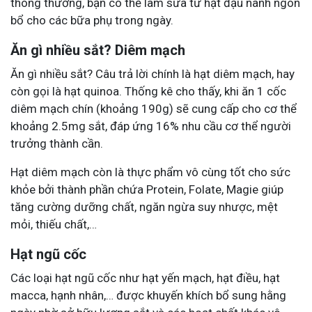
thông thường, bạn có thể làm sữa từ hạt đậu nành ngon
bổ cho các bữa phụ trong ngày.
Ăn gì nhiều sắt? Diêm mạch
Ăn gì nhiều sắt? Câu trả lời chính là hạt diêm mạch, hay
còn gọi là hạt quinoa. Thống kê cho thấy, khi ăn 1 cốc
diêm mạch chín (khoảng 190g) sẽ cung cấp cho cơ thể
khoảng 2.5mg sắt, đáp ứng 16% nhu cầu cơ thể người
trưởng thành cần.
Hạt diêm mạch còn là thực phẩm vô cùng tốt cho sức
khỏe bởi thành phần chứa Protein, Folate, Magie giúp
tăng cường dưỡng chất, ngăn ngừa suy nhược, mệt
mỏi, thiếu chất,…
Hạt ngũ cốc
Các loại hạt ngũ cốc như hạt yến mạch, hạt điều, hạt
macca, hạnh nhân,… được khuyến khích bổ sung hằng