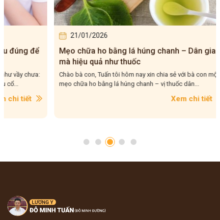
21/01/2026
03/0
Mẹo chữa ho bằng lá húng chanh – Dân gian
5 Lý Do
mà hiệu quả như thuốc
Thuốc 
Tuấn T
Chào bà con, Tuấn tôi hôm nay xin chia sẻ với bà con một
Tuấn tôi 
mẹo chữa ho bằng lá húng chanh – vị thuốc dân...
trong tình
Xem chi tiết