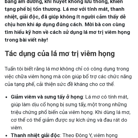
bằng âm dương, khí huyết không lưu thông, khiến
tạng phế bị tổn thương. Lá mơ với tính mát, thanh
nhiệt, giải độc, đã giúp không ít người cảm thấy dễ
chịu hơn khi áp dụng đúng cách. Mời bà con cùng
tìm hiểu kỹ hơn về cách sử dụng lá mơ trị viêm họng
trong bài viết này!
Tác dụng của lá mơ trị viêm họng
Tuấn tôi biết rằng lá mơ không chỉ có công dụng trong
việc chữa viêm họng mà còn giúp bổ trợ các chức năng
của tạng phế, cải thiện sức đề kháng cho cơ thể.
Giảm viêm và sưng tấy ở họng
: Lá mơ có tính mát,
giúp làm dịu cổ họng bị sưng tấy, một trong những
triệu chứng phổ biến của viêm họng. Khi dùng lá mơ,
cơ thể có thể giảm được sự kích ứng và đau rát do
viêm.
Thanh nhiệt giải độc
: Theo Đông Y, viêm họng