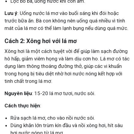
Lọc bỏ bã, uống nước khi còn ấm.
Lưu ý
: Uống nước lá mơ vào buổi sáng khi đói hoặc
trước bữa ăn. Bà con không nên uống quá nhiều vì tính
mát của lá mơ có thể làm lạnh bụng nếu dùng quá mức.
Cách 2: Xông hơi với lá mơ
Xông hơi là một cách tuyệt vời để giúp làm sạch đường
hô hấp, giảm viêm họng và làm dịu cơn ho. Lá mơ có tác
dụng làm thông thoáng đường thở, giúp các vi khuẩn
trong họng bị tiêu diệt nhờ hơi nước nóng kết hợp với
tinh chất trong lá mơ.
Nguyên liệu
: 15-20 lá mơ tươi, nước sôi.
Cách thực hiện
:
Rửa sạch lá mơ, cho vào nồi nước sôi.
Dùng khăn lớn trùm kín đầu và nồi xông hơi, hít sâu
hơi nước nóng từ lá mơ.