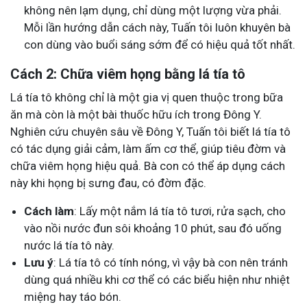
không nên lạm dụng, chỉ dùng một lượng vừa phải.
Mỗi lần hướng dẫn cách này, Tuấn tôi luôn khuyên bà
con dùng vào buổi sáng sớm để có hiệu quả tốt nhất.
Cách 2: Chữa viêm họng bằng lá tía tô
Lá tía tô không chỉ là một gia vị quen thuộc trong bữa
ăn mà còn là một bài thuốc hữu ích trong Đông Y.
Nghiên cứu chuyên sâu về Đông Y, Tuấn tôi biết lá tía tô
có tác dụng giải cảm, làm ấm cơ thể, giúp tiêu đờm và
chữa viêm họng hiệu quả. Bà con có thể áp dụng cách
này khi họng bị sưng đau, có đờm đặc.
Cách làm
: Lấy một nắm lá tía tô tươi, rửa sạch, cho
vào nồi nước đun sôi khoảng 10 phút, sau đó uống
nước lá tía tô này.
Lưu ý
: Lá tía tô có tính nóng, vì vậy bà con nên tránh
dùng quá nhiều khi cơ thể có các biểu hiện như nhiệt
miệng hay táo bón.