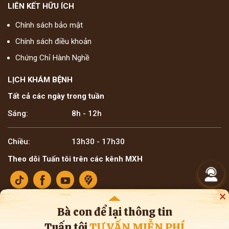
LIÊN KẾT HỮU ÍCH
Chính sách bảo mật
Chính sách điều khoản
Chứng Chỉ Hành Nghề
LỊCH KHÁM BỆNH
Tất cả các ngày trong tuần
Sáng:
8h - 12h
Chiều:
13h30 - 17h30
Theo dõi Tuấn tôi trên các kênh MXH
×
Bà con để lại thông tin
Tuấn tôi
TƯ VẤN MIỄN PHÍ
Bản quyền ©2025 Lương y Đỗ Minh Tuấn