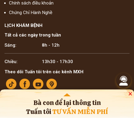
Chính sách điều khoản
Chứng Chỉ Hành Nghề
LỊCH KHÁM BỆNH
Tất cả các ngày trong tuần
Sáng:
8h - 12h
Chiều:
13h30 - 17h30
Theo dõi Tuấn tôi trên các kênh MXH
×
Bà con để lại thông tin
Tuấn tôi
TƯ VẤN MIỄN PHÍ
Bản quyền ©2025 Lương y Đỗ Minh Tuấn
* Thông tin trên website mang tính tham khảo nội bộ về y học cổ truyền. Bà con
không nên tự ý áp dụng chẩn đoán hay điều trị bệnh, cần tham khảo ý kiến của
bác sĩ chuyên khoa và cơ sở y tế.