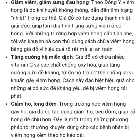
Giảm viêm, giảm sưng đau họng
: Theo Đông Y, viêm
họng là do khí huyết không thông, dẫn đến tình trạng
“nhiệt” trong cơ thể. Giá đỗ có tác dụng thanh nhiệt,
giải độc, giúp làm dịu tình trạng sưng viêm ở cổ
họng. Với những trường hợp viêm họng cấp tính nhẹ,
tôi vẫn khuyên bà con thử dùng cách chữa viêm họng
bằng giá đỗ vì hiệu quả rõ rệt mà lại an toàn.
Tăng cường hệ miễn dịch
: Giá đỗ có chứa nhiều
vitamin C và các chất chống oxy hóa, giúp tăng
cường sức đề kháng, từ đó hỗ trợ cơ thể chống lại vi
khuẩn gây viêm họng. Cách này đặc biệt hiệu quả cho
những ai có sức đề kháng yếu, dễ bị viêm họng tái
phát.
Giảm ho, long đờm
: Trong trường hợp viêm họng
gây ho, giá đỗ có tác dụng giảm ho, tiêu đờm, giúp cổ
họng dễ chịu hơn. Đây là một trong những phương
pháp tôi thường khuyên dùng cho các bệnh nhân bị
viêm họng kèm theo ho kéo dài.