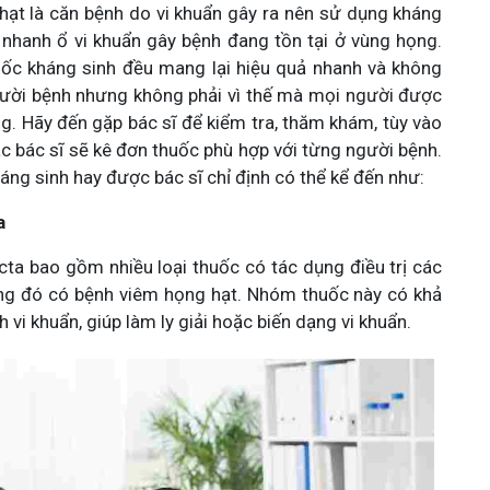
hạt là căn bệnh do vi khuẩn gây ra nên sử dụng kháng
ỏ nhanh ổ vi khuẩn gây bệnh đang tồn tại ở vùng họng.
uốc kháng sinh đều mang lại hiệu quả nhanh và không
gười bệnh nhưng không phải vì thế mà mọi người được
ng. Hãy đến gặp bác sĩ để kiểm tra, thăm khám, tùy vào
các bác sĩ sẽ kê đơn thuốc phù hợp với từng người bệnh.
áng sinh hay được bác sĩ chỉ định có thể kể đến như:
a
ta bao gồm nhiều loại thuốc có tác dụng điều trị các
ng đó có bệnh viêm họng hạt. Nhóm thuốc này có khả
 vi khuẩn, giúp làm ly giải hoặc biến dạng vi khuẩn.