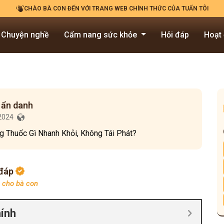
CHÀO BÀ CON ĐẾN VỚI TRANG WEB CHÍNH THỨC CỦA TUẤN TÔI
Chuyện nghề
Cẩm nang sức khỏe
Hỏi đáp
Hoạt
 ẩn danh
/2024
 Thuốc Gì Nhanh Khỏi, Không Tái Phát?
 đáp
p cho bà con
hính