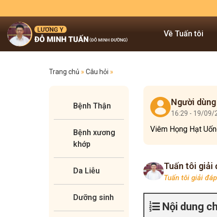
Về Tuấn tôi
Trang chủ
»
Câu hỏi
»
Người dùng
Bệnh Thận
16:29 - 19/09
Viêm Họng Hạt Uống
Bệnh xương
khớp
Tuấn tôi giải
Da Liễu
Tuấn tôi giải đá
Dưỡng sinh
Nội dung c