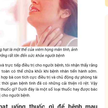
 Mẩn Ngứa
Tuấn tôi - Y diệu thuốc nam
 hạt là một thể của viêm họng mãn tính, ảnh
ởng rất lớn đến sức khỏe người bệnh
95,5k
thành viên
 và trực tiếp điều trị cho người bệnh, tôi nhận thấy rằng
nh hưởng sinh hoạt.
Góc nhỏ tôi chia sẻ với bà con về chuyện thuốc Nam, về
a, làm dịu da và
tất tần tật kiến thức sức khỏe và cách chăm sóc bản
 toàn có thể chữa khỏi khi bệnh nhân tiến hành sớm.
thân theo YHCT.
 hợp bà con tích cực điều trị và chủ động dự phòng tái
 thời gian bệnh tình đã có những cải thiện rõ rệt. Vậy
thuốc gì? Dưới đây là một số loại thuốc hay được bác
rị cho người bệnh.
hạt uống thuốc gì để bệnh mau