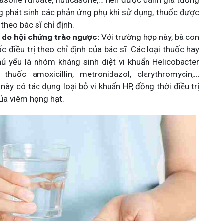
one furoate, fluticasone,… nên được đánh giá tương
ng phát sinh các phản ứng phụ khi sử dụng, thuốc được
theo bác sĩ chỉ định.
 do hội chứng trào ngược:
Với trường hợp này, bà con
 điều trị theo chỉ định của bác sĩ. Các loại thuốc hay
 yếu là nhóm kháng sinh diệt vi khuẩn Helicobacter
 thuốc amoxicillin, metronidazol, clarythromycin,…
này có tác dụng loại bỏ vi khuẩn HP, đồng thời điều trị
ủa viêm họng hạt.