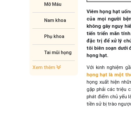
Mỡ Máu
Viêm họng hạt uống
của mọi người bệ
Nam khoa
không gây nguy hiể
tiến triển mãn tín
Phụ khoa
đặc trị để xử lý c
tôi biên soạn dưới
Tai mũi họng
họng hạt.
Xem thêm
Với kinh nghiệm gầ
họng hạt là một t
họng xuất hiện nhữ
gặp phải các triệu
phát điểm chủ yếu 
tiền sử bị trào ngượ