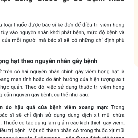
hóm
Tham gia nhóm
ều loại thuốc được bác sĩ kê đơn để điều trị viêm họng
 tùy vào nguyên nhân khởi phát bệnh, mức độ bệnh và
e của mỗi người mà bác sĩ sẽ có những chỉ định phù
họng hạt theo nguyên nhân gây bệnh
ở trên có hai nguyên nhân chính gây viêm họng hạt là
oang mạn tính hoặc do ảnh hưởng của hiện tượng axit
hực quản. Theo đó, việc sử dụng thuốc trị viêm họng
ng căn nguyên gây bệnh, cụ thể như sau:
ân do hậu quả của bệnh viêm xoang mạn:
Trong
bác sĩ sẽ chỉ định sử dụng dung dịch xịt mũi chứa
rị. Thuốc có tác dụng làm giảm các kích thích gây viêm,
điều trị bệnh. Một số thành phần có trong thuốc xịt mũi