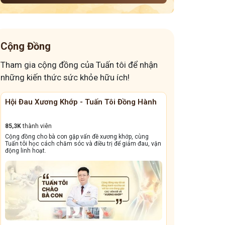
Cộng Đồng
Tham gia cộng đồng của Tuấn tôi để nhận
những kiến thức sức khỏe hữu ích!
Hội Đau Xương Khớp - Tuấn Tôi Đồng Hành
Cộng Đồng Chữ
85,3K
thành viên
13,1k
thành viên
Cộng đồng cho bà con gặp vấn đề xương khớp, cùng
Cộng đồng này sẽ gi
Tuấn tôi học cách chăm sóc và điều trị để giảm đau, vận
dẳng, viêm xoang tá
động linh hoạt.