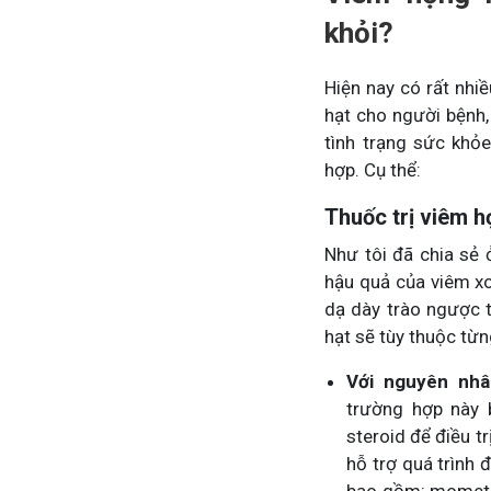
khỏi?
Tham gia n
Hiện nay có rất nhi
hạt cho người bệnh,
tình trạng sức khỏ
hợp. Cụ thể:
Thuốc trị viêm 
Như tôi đã chia sẻ 
hậu quả của viêm x
dạ dày trào ngược t
hạt sẽ tùy thuộc từ
Với nguyên nh
trường hợp này 
steroid để điều t
hỗ trợ quá trình 