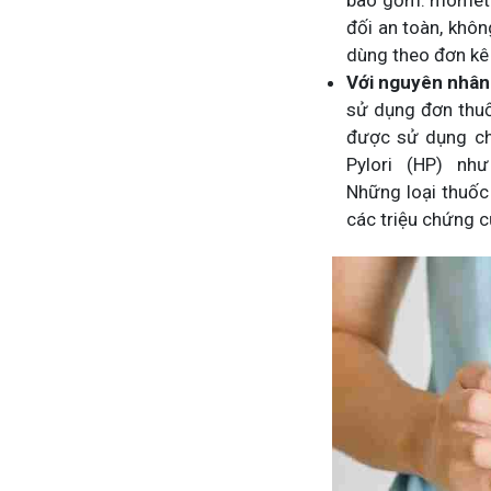
bao gồm: mometas
đối an toàn, khô
dùng theo đơn kê 
Với nguyên nhân
sử dụng đơn thuốc
được sử dụng chủ
Pylori (HP) như
Những loại thuốc 
các triệu chứng c