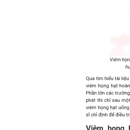
Mề Đay Đỗ Minh - Đánh Bay
Viêm họng
hư
4,2K
thành viên
Qua tìm hiểu tài liệu
Mề đay, mẩn ngứa gây khó chịu và ả
Đây là nơi tôi chia sẻ cách giảm ngứ
viêm họng hạt hoàn
ngừa tái phát
Phần lớn các trường
phát thì chỉ sau một
viêm họng hạt uống 
sĩ chỉ định để điều t
Viêm họng 