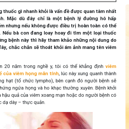
 thuốc gì nhanh khỏi là vấn đề được quan tâm nhất
nh. Mặc dù đây chỉ là một bệnh lý đường hô hấp
m nhưng nếu không được điều trị hoàn toàn có thể
h. Nếu bà con đang loay hoay đi tìm một loại thuốc
hứng bệnh này thì hãy tham khảo những nội dung do
 đây, chắc chắn sẽ thoát khỏi ám ảnh mang tên viêm
n 20 năm trong nghề y, tôi có thể khẳng định
viêm
hể của viêm họng mãn tính
, lúc này xung quanh thành
ng hạt (tổ chức lympho), bên cạnh đó người bệnh sẽ
 chứng ngứa họng và ho khạc thường xuyên. Bệnh khởi
là hậu quả của viêm xoang mạn hoặc do người bệnh có
c dạ dày – thực quản.