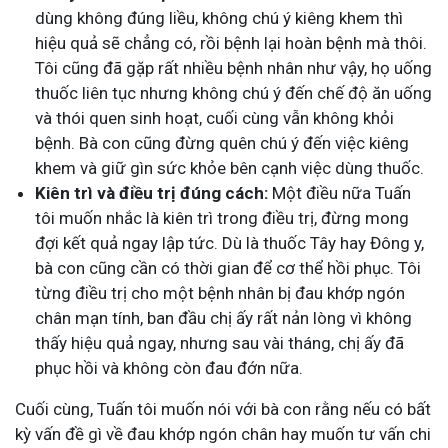
dùng không đúng liều, không chú ý kiêng khem thì
hiệu quả sẽ chẳng có, rồi bệnh lại hoàn bệnh mà thôi.
Tôi cũng đã gặp rất nhiều bệnh nhân như vậy, họ uống
thuốc liên tục nhưng không chú ý đến chế độ ăn uống
và thói quen sinh hoạt, cuối cùng vẫn không khỏi
bệnh. Bà con cũng đừng quên chú ý đến việc kiêng
khem và giữ gìn sức khỏe bên cạnh việc dùng thuốc.
Kiên trì và điều trị đúng cách:
Một điều nữa Tuấn
tôi muốn nhắc là kiên trì trong điều trị, đừng mong
đợi kết quả ngay lập tức. Dù là thuốc Tây hay Đông y,
bà con cũng cần có thời gian để cơ thể hồi phục. Tôi
từng điều trị cho một bệnh nhân bị
đau khớp ngón
chân mạn tính, ban đầu chị ấy rất nản lòng vì không
thấy hiệu quả ngay, nhưng sau vài tháng, chị ấy đã
phục hồi và không còn đau đớn nữa.
Cuối cùng, Tuấn tôi muốn nói với bà con rằng nếu có bất
kỳ vấn đề gì về đau khớp ngón chân
hay muốn tư vấn chi