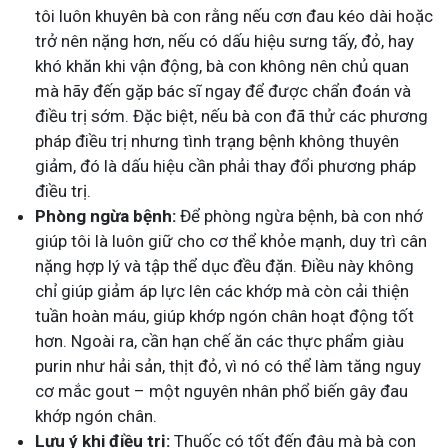
tôi luôn khuyên bà con rằng nếu cơn đau kéo dài hoặc
trở nên nặng hơn, nếu có dấu hiệu sưng tấy, đỏ, hay
khó khăn khi vận động, bà con không nên chủ quan
mà hãy đến gặp bác sĩ ngay để được chẩn đoán và
điều trị sớm. Đặc biệt, nếu bà con đã thử các phương
pháp điều trị nhưng tình trạng bệnh không thuyên
giảm, đó là dấu hiệu cần phải thay đổi phương pháp
điều trị.
Phòng ngừa bệnh:
Để phòng ngừa bệnh, bà con nhớ
giúp tôi là luôn giữ cho cơ thể khỏe mạnh, duy trì cân
nặng hợp lý và tập thể dục đều đặn. Điều này không
chỉ giúp giảm áp lực lên các khớp mà còn cải thiện
tuần hoàn máu, giúp khớp ngón chân hoạt động tốt
hơn. Ngoài ra, cần hạn chế ăn các thực phẩm giàu
purin như hải sản, thịt đỏ, vì nó có thể làm tăng nguy
cơ mắc gout – một nguyên nhân phổ biến gây
đau
khớp ngón chân.
Lưu ý khi điều trị:
Thuốc có tốt đến đâu mà bà con