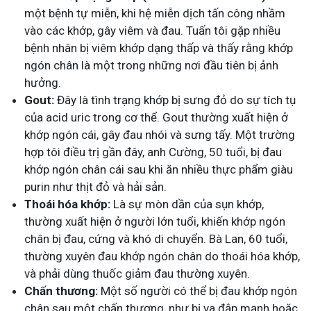
một bệnh tự miễn, khi hệ miễn dịch tấn công nhầm
vào các khớp, gây viêm và đau. Tuấn tôi gặp nhiều
bệnh nhân bị viêm khớp dạng thấp và thấy rằng khớp
ngón chân là một trong những nơi đầu tiên bị ảnh
hưởng.
Gout:
Đây là tình trạng khớp bị sưng đỏ do sự tích tụ
của acid uric trong cơ thể. Gout thường xuất hiện ở
khớp ngón cái, gây đau nhói và sưng tấy. Một trường
hợp tôi điều trị gần đây, anh Cường, 50 tuổi, bị đau
khớp ngón chân cái sau khi ăn nhiều thực phẩm giàu
purin như thịt đỏ và hải sản.
Thoái hóa khớp:
Là sự mòn dần của sụn khớp,
thường xuất hiện ở người lớn tuổi, khiến khớp ngón
chân bị đau, cứng và khó di chuyển. Bà Lan, 60 tuổi,
thường xuyên đau khớp ngón chân do thoái hóa khớp,
và phải dùng thuốc giảm đau thường xuyên.
Chấn thương:
Một số người có thể bị đau khớp ngón
chân sau một chấn thương, như bị va đập mạnh hoặc