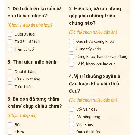
1. Độ tuổi hiện tại của bà
2. Hiện tại, bà con đang
con là bao nhiêu?
gặp phải những triệu
chứng nào?
(Chọn 1 đáp án phù hợp)
(Có thể chọn nhiều đáp án)
Dưới 35 tuổi
Đau nhức xương khớp
Từ 35 – 54 tuổi
Sưng tấy khớp
Trên 55 tuổi
Cứng khớp, hạn chế vận động
3. Thời gian mắc bệnh
Tê bì, khớp kêu lục cục
Dưới 6 tháng
4. Vị trí thường xuyên bị
Từ 6 - 12 tháng
đau hoặc khó chịu là ở
Trên 1 năm
đâu?
5. Bà con đã từng thăm
(Có thể chọn nhiều đáp án)
khám/ chụp chiếu chưa?
Cổ/ Vai/ gáy
(Chọn 1 đáp án)
Cột sống lưng
Vị trí khác
Rồi
Đau các khớp
Chưa