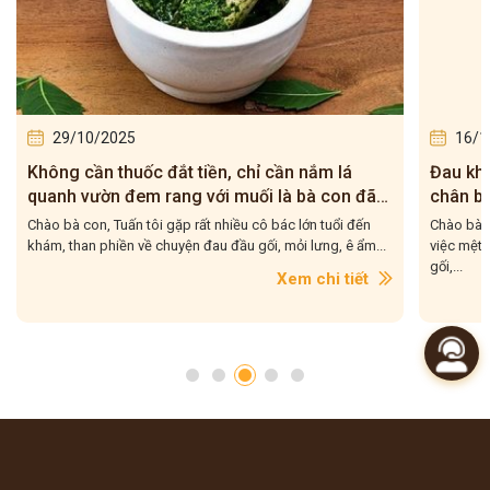
29/10/2025
16/1
Không cần thuốc đắt tiền, chỉ cần nắm lá
Đau kh
quanh vườn đem rang với muối là bà con đã
chân bằ
có cách giảm đau xương khớp hiệu quả ngay
Chào bà con, Tuấn tôi gặp rất nhiều cô bác lớn tuổi đến
Chào bà c
tại nhà rồi đấy!
khám, than phiền về chuyện đau đầu gối, mỏi lưng, ê ẩm...
việc mệt 
gối,...
Xem chi tiết