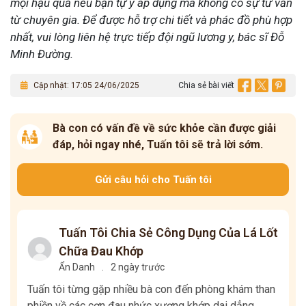
mọi hậu quả nếu bạn tự ý áp dụng mà không có sự tư vấn
từ chuyên gia. Để được hỗ trợ chi tiết và phác đồ phù hợp
nhất, vui lòng liên hệ trực tiếp đội ngũ lương y, bác sĩ Đỗ
Minh Đường.
Cập nhật: 17:05 24/06/2025
Chia sẻ bài viết
Bà con có vấn đề về sức khỏe cần được giải
đáp, hỏi ngay nhé, Tuấn tôi sẽ trả lời sớm.
Gửi câu hỏi cho Tuấn tôi
Tuấn Tôi Chia Sẻ Công Dụng Của Lá Lốt
Chữa Đau Khớp
Ẩn Danh
.
2 ngày trước
Tuấn tôi từng gặp nhiều bà con đến phòng khám than
phiền về các cơn đau nhức xương khớp dai dẳng,