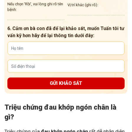
Nếu chọn 'Rồi', vui lòng ghi rõ tên
Vị trí khác (ghi rõ):
bệnh:
6. Cảm ơn bà con đã để lại khảo sát, muốn Tuấn tôi tư
vấn kỹ hơn hãy để lại thông tin dưới đây:
GỬI KHẢO SÁT
Triệu chứng đau khớp ngón chân là
gì?
Triệu chứng của
đau khớp ngón chân
rất dễ nhận diện,